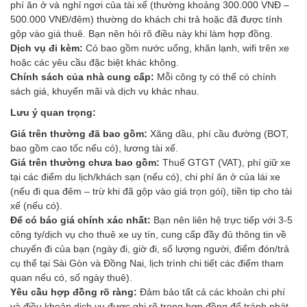
phí ăn ở và nghỉ ngơi của tài xế (thường khoảng 300.000 VNĐ –
500.000 VNĐ/đêm) thường do khách chi trả hoặc đã được tính
gộp vào giá thuê. Bạn nên hỏi rõ điều này khi làm hợp đồng.
Dịch vụ đi kèm:
Có bao gồm nước uống, khăn lạnh, wifi trên xe
hoặc các yêu cầu đặc biệt khác không.
Chính sách của nhà cung cấp:
Mỗi công ty có thể có chính
sách giá, khuyến mãi và dịch vụ khác nhau.
Lưu ý quan trọng:
Giá trên thường đã bao gồm:
Xăng dầu, phí cầu đường (BOT,
bao gồm cao tốc nếu có), lương tài xế.
Giá trên thường chưa bao gồm:
Thuế GTGT (VAT), phí giữ xe
tại các điểm du lịch/khách sạn (nếu có), chi phí ăn ở của lái xe
(nếu đi qua đêm – trừ khi đã gộp vào giá trọn gói), tiền tip cho tài
xế (nếu có).
Để có báo giá chính xác nhất:
Bạn nên liên hệ trực tiếp với 3-5
công ty/dịch vụ cho thuê xe uy tín, cung cấp đầy đủ thông tin về
chuyến đi của bạn (ngày đi, giờ đi, số lượng người, điểm đón/trả
cụ thể tại Sài Gòn và Đồng Nai, lịch trình chi tiết các điểm tham
quan nếu có, số ngày thuê).
Yêu cầu hợp đồng rõ ràng:
Đảm bảo tất cả các khoản chi phí
và điều khoản dịch vụ được ghi rõ trong hợp đồng để tránh phát