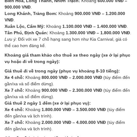
Biên Hòa, Long Thành, Nhơn Trạch:
Khoảng
600.000 VNĐ –
900.000 VNĐ
.
Long Khánh, Trảng Bom:
Khoảng
900.000 VNĐ – 1.200.000
VNĐ
.
Xuân Lộc, Cẩm Mỹ:
Khoảng
1.100.000 VNĐ – 1.400.000 VNĐ
.
Tân Phú, Định Quán:
Khoảng
1.300.000 VNĐ – 1.800.000 VNĐ
.
Lưu ý:
Đối với xe 7 chỗ hạng sang hơn như Kia Carnival, giá có
thể cao hơn đáng kể.
Khoảng giá tham khảo cho thuê xe theo ngày (xe ở lại phục
vụ hoặc đi về trong ngày):
Giá thuê đi về trong ngày (phục vụ khoảng 8-10 tiếng):
Xe 4 chỗ:
Khoảng
800.000 VNĐ – 2.000.000 VNĐ
(tùy điểm đến
gần/xa và số điểm dừng).
Xe 7 chỗ:
Khoảng
900.000 VNĐ – 2.300.000 VNĐ
(tùy điểm đến
gần/xa và số điểm dừng).
Giá thuê 2 ngày 1 đêm (xe ở lại phục vụ):
Xe 4 chỗ:
Khoảng
1.800.000 VNĐ – 3.500.000 VNĐ
(tùy điểm
đến gần/xa và lịch trình).
Xe 7 chỗ:
Khoảng
2.000.000 VNĐ – 4.000.000 VNĐ
(tùy điểm
đến gần/xa và lịch trình).