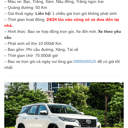
– Màu xe: Bạc, Trắng, Xám, Nâu đồng, Trắng ngọc trai
– Quảng đường: 50 Km
– Giá thuê ngày:
Liên hệ
/ 1 chiều giá trọn gói không phát sinh
– Thời gian hoạt động:
24/24 lúc nào cũng có xe đưa đón tại
nhà.
– Hình thức: Bao xe hợp đồng trọn gói, Xe đời mới,
Xe theo yêu
cầu
– Phát sinh số Km 10.000đ/ Km
– Bao gồm: Phí cầu đường, Xăng, Tài xế
– Thời gian chờ: 70.000đ/ giờ
– Bao xe trọn gói cả ngày vui lòng gọi
0905045525
để có giá tốt
nhất.