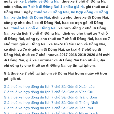
ngày về,
xe 1 chiều về Đồng Nai
, thuê xe 7 chỗ đi Đồng Nai
một chiều,
xe 7 chỗ đi Đồng Nai 1 chiều giá rẻ
, giá thuê xe đi
Đồng Nai 1 ngày,
thuê xe đi Đồng Nai
,
Xe hợp đồng đi Đồng
Nai
,
xe du lịch đi Đồng Nai
, dịch vụ cho thuê xe đi Đồng Nai,
công ty cho thuê xe đi Đồng Nai, bao xe trọn gói đi Đồng
Nai,
thuê xe 7 chỗ đi Đồng Nai
, xe hợp đồng 7 chỗ đi Đồng
Nai, xe du lịch 7 chỗ đi Đồng Nai, dịch vụ cho thuê xe 7 chỗ
đi Đồng Nai, công ty cho thuê xe 7 chỗ đi Đồng Nai, bao xe 7
chỗ trọn gói đi Đồng Nai, xe 4c-7c từ Sài Gòn về Đồng Nai,
xe dịch vụ 7c ở tphcm đi Đồng Nai, xe taxi 4-7 chỗ sg đi
Đồng Nai, thuê xe 7 chỗ Innova 2017 2018 2019 2020 đời mới
đi Đồng Nai, giá xe Fortuner 7c đi Đồng Nai bao nhiêu, địa
chỉ công ty cho thuê xe đi Đồng Nai uy tín tại tphcm.
Giá thuê xe 7 chỗ tại tphcm về Đồng Nai trong ngày về trọn
gói giá rẻ:
Giá thuê xe hợp đồng du lịch 7 chỗ Sài Gòn đi Xuân Lộc
Giá thuê xe hợp đồng du lịch 7 chỗ Sài Gòn đi Vĩnh Cửu
Giá thuê xe hợp đồng du lịch 7 chỗ Sài Gòn đi Trảng Bom
Giá thuê xe hợp đồng du lịch 7 chỗ Sài Gòn đi Thống Nhất
Giá thuê xe hợp đồng du lịch 7 chỗ Sài Gòn đi Tân Phú
Giá thuê xe hợp đồng du lịch 7 chỗ Sài Gòn đi Nhơn Trạch