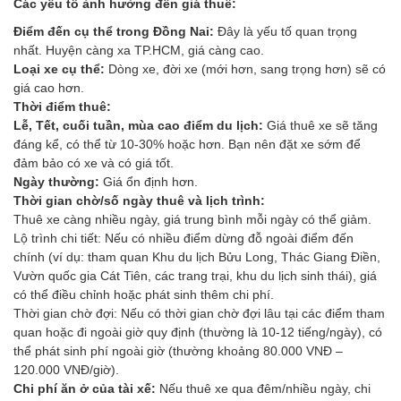
Các yếu tố ảnh hưởng đến giá thuê:
Điểm đến cụ thể trong Đồng Nai:
Đây là yếu tố quan trọng
nhất. Huyện càng xa TP.HCM, giá càng cao.
Loại xe cụ thể:
Dòng xe, đời xe (mới hơn, sang trọng hơn) sẽ có
giá cao hơn.
Thời điểm thuê:
Lễ, Tết, cuối tuần, mùa cao điểm du lịch:
Giá thuê xe sẽ tăng
đáng kể, có thể từ 10-30% hoặc hơn. Bạn nên đặt xe sớm để
đảm bảo có xe và có giá tốt.
Ngày thường:
Giá ổn định hơn.
Thời gian chờ/số ngày thuê và lịch trình:
Thuê xe càng nhiều ngày, giá trung bình mỗi ngày có thể giảm.
Lộ trình chi tiết: Nếu có nhiều điểm dừng đỗ ngoài điểm đến
chính (ví dụ: tham quan Khu du lịch Bửu Long, Thác Giang Điền,
Vườn quốc gia Cát Tiên, các trang trại, khu du lịch sinh thái), giá
có thể điều chỉnh hoặc phát sinh thêm chi phí.
Thời gian chờ đợi: Nếu có thời gian chờ đợi lâu tại các điểm tham
quan hoặc đi ngoài giờ quy định (thường là 10-12 tiếng/ngày), có
thể phát sinh phí ngoài giờ (thường khoảng 80.000 VNĐ –
120.000 VNĐ/giờ).
Chi phí ăn ở của tài xế:
Nếu thuê xe qua đêm/nhiều ngày, chi