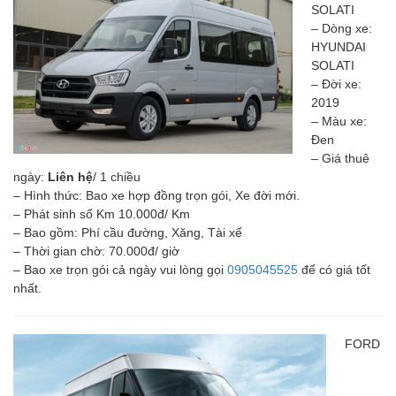
SOLATI
– Dòng xe:
HYUNDAI
SOLATI
– Đời xe:
2019
– Màu xe:
Đen
– Giá thuê
ngày:
Liên hệ
/ 1 chiều
– Hình thức: Bao xe hợp đồng trọn gói, Xe đời mới.
– Phát sinh số Km 10.000đ/ Km
– Bao gồm: Phí cầu đường, Xăng, Tài xế
– Thời gian chờ: 70.000đ/ giờ
– Bao xe trọn gói cả ngày vui lòng gọi
0905045525
để có giá tốt
nhất.
FORD