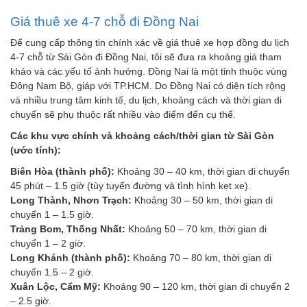
Giá thuê xe 4-7 chỗ đi Đồng Nai
Để cung cấp thông tin chính xác về giá thuê xe hợp đồng du lịch
4-7 chỗ từ Sài Gòn đi Đồng Nai, tôi sẽ đưa ra khoảng giá tham
khảo và các yếu tố ảnh hưởng. Đồng Nai là một tỉnh thuộc vùng
Đông Nam Bộ, giáp với TP.HCM. Do Đồng Nai có diện tích rộng
và nhiều trung tâm kinh tế, du lịch, khoảng cách và thời gian di
chuyển sẽ phụ thuộc rất nhiều vào điểm đến cụ thể.
Các khu vực chính và khoảng cách/thời gian từ Sài Gòn
(ước tính):
Biên Hòa (thành phố):
Khoảng 30 – 40 km, thời gian di chuyển
45 phút – 1.5 giờ (tùy tuyến đường và tình hình kẹt xe).
Long Thành, Nhơn Trạch:
Khoảng 30 – 50 km, thời gian di
chuyển 1 – 1.5 giờ.
Trảng Bom, Thống Nhất:
Khoảng 50 – 70 km, thời gian di
chuyển 1 – 2 giờ.
Long Khánh (thành phố):
Khoảng 70 – 80 km, thời gian di
chuyển 1.5 – 2 giờ.
Xuân Lộc, Cẩm Mỹ:
Khoảng 90 – 120 km, thời gian di chuyển 2
– 2.5 giờ.