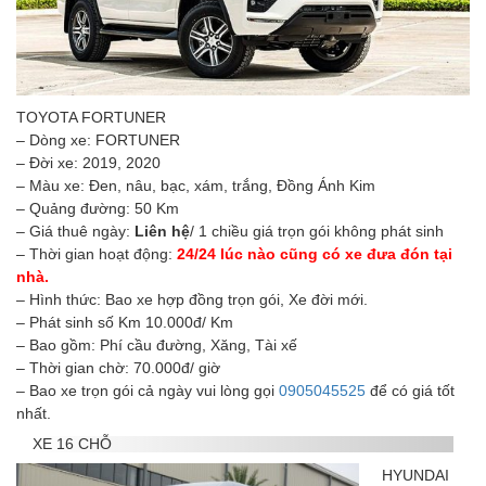
TOYOTA FORTUNER
– Dòng xe: FORTUNER
– Đời xe: 2019, 2020
– Màu xe: Đen, nâu, bạc, xám, trắng, Đồng Ánh Kim
– Quảng đường: 50 Km
– Giá thuê ngày:
Liên hệ
/ 1 chiều giá trọn gói không phát sinh
– Thời gian hoạt động:
24/24 lúc nào cũng có xe đưa đón tại
nhà.
– Hình thức: Bao xe hợp đồng trọn gói, Xe đời mới.
– Phát sinh số Km 10.000đ/ Km
– Bao gồm: Phí cầu đường, Xăng, Tài xế
– Thời gian chờ: 70.000đ/ giờ
– Bao xe trọn gói cả ngày vui lòng gọi
0905045525
để có giá tốt
nhất.
XE 16 CHỖ
HYUNDAI