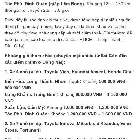
Tân Phú, Định Quán (giáp Lâm Đồng):
Khoảng 120 – 150 km,
thời gian di chuyển 2.5 – 3.5 giờ.
Dưới đây là ước tính giá thuê xe, được tổng hợp từ nhiều nguồn
thông tin gần đây, nhưng lưu ý đây chỉ là tham khảo và có thể
thay đổi tùy từng nhà cung cấp và thời điểm thuê. Giá thường đã
bao gồm phí cao tốc (nếu đi cao tốc TP.HCM – Long Thành –
Dầu Giây).
Khoảng giá tham khảo (chuyến một chiều từ Sài Gòn đến
các điểm chính ở Đồng Nai):
1. Xe 4 chỗ (ví dụ: Toyota Vios, Hyundai Accent, Honda City):
Biên Hòa, Long Thành, Nhơn Trạch:
Khoảng
500.000 VNĐ –
800.000 VNĐ
.
Long Khánh, Trảng Bom:
Khoảng
800.000 VNĐ – 1.100.000
VNĐ
.
Xuân Lộc, Cẩm Mỹ:
Khoảng
1.000.000 VNĐ – 1.300.000 VNĐ
.
Tân Phú, Định Quán:
Khoảng
1.200.000 VNĐ – 1.600.000 VNĐ
.
2. Xe 7 chỗ (ví dụ: Toyota Innova, Mitsubishi Xpander, Veloz
Cross, Fortuner):