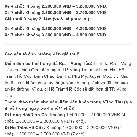
Xe 4 chỗ:
Khoảng
2.200.000 VNĐ – 3.200.000 VNĐ
.
Xe 7 chỗ:
Khoảng
2.300.000 VNĐ – 3.700.000 VNĐ
.
Giá thuê 3 ngày 2 đêm (xe ở lại phục vụ):
Xe 4 chỗ:
Khoảng
3.200.000 VNĐ – 4.200.000 VNĐ
.
Xe 7 chỗ:
Khoảng
3.300.000 VNĐ – 4.800.000 VNĐ
.
Các yếu tố ảnh hưởng đến giá thuê:
Điểm đến cụ thể trong Bà Rịa – Vũng Tàu:
Tỉnh Bà Rịa – Vũng
Tàu có nhiều điểm đến ngoài TP. Vũng Tàu như Long Hải, Hồ
Tràm, Hồ Cốc, Bình Châu, Bà Rịa, Phú Mỹ, Xuyên Mộc, v.v. Giá
thuê xe sẽ khác nhau tùy thuộc vào khoảng cách và độ khó của
tuyến đường. Ví dụ, đi Hồ Tràm/Hồ Cốc sẽ đắt hơn đi TP. Vũng
Tàu.
Tham khảo thêm cho các điểm đến khác trong Vũng Tàu (giá
đi về trong ngày, xe 4 chỗ/7 chỗ):
Đi Long Hải/Dinh Cô:
Khoảng 1.500.000 – 2.000.000 VNĐ (4
chỗ), 1.800.000 – 2.300.000 VNĐ (7 chỗ).
Đi Hồ Tràm/Hồ Cốc:
Khoảng 1.600.000 – 2.200.000 VNĐ (4
chỗ), 1.800.000 – 2.500.000 VNĐ (7 chỗ).