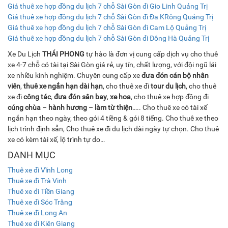
Giá thuê xe hợp đồng du lịch 7 chỗ Sài Gòn đi Gio Linh Quảng Trị
Giá thuê xe hợp đồng du lịch 7 chỗ Sài Gòn đi Đa KRông Quảng Trị
Giá thuê xe hợp đồng du lịch 7 chỗ Sài Gòn đi Cam Lộ Quảng Trị
Giá thuê xe hợp đồng du lịch 7 chỗ Sài Gòn đi Đông Hà Quảng Trị
Xe Du Lịch
THÁI PHONG
tự hào là đơn vị cung cấp dịch vụ cho thuê
xe 4-7 chỗ có tài tại Sài Gòn giá rẻ, uy tín, chất lượng, với đội ngũ lái
xe nhiều kinh nghiệm. Chuyên cung cấp xe
đưa đón cán bộ nhân
viên
,
thuê xe ngắn hạn dài hạn
, cho thuê xe đi
tour du lịch
, cho thuê
xe đi
công tác
,
đưa đón sân bay
,
xe hoa
, cho thuê xe hợp đồng đi
cúng chùa
–
hành hương
–
làm từ thiện
….. Cho thuê xe có tài xế
ngắn hạn theo ngày, theo gói 4 tiềng & gói 8 tiếng. Cho thuê xe theo
lịch trình định sẵn, Cho thuê xe đi du lịch dài ngày tự chọn. Cho thuê
xe có kèm tài xế, lộ trình tự do…
DANH MỤC
Thuê xe đi Vĩnh Long
Thuê xe đi Trà Vinh
Thuê xe đi Tiền Giang
Thuê xe đi Sóc Trăng
Thuê xe đi Long An
Thuê xe đi Kiên Giang