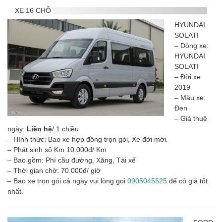
XE 16 CHỖ
HYUNDAI
SOLATI
– Dòng xe:
HYUNDAI
SOLATI
– Đời xe:
2019
– Màu xe:
Đen
– Giá thuê
ngày:
Liên hệ
/ 1 chiều
– Hình thức: Bao xe hợp đồng trọn gói, Xe đời mới.
– Phát sinh số Km 10.000đ/ Km
– Bao gồm: Phí cầu đường, Xăng, Tài xế
– Thời gian chờ: 70.000đ/ giờ
– Bao xe trọn gói cả ngày vui lòng gọi
0905045525
để có giá tốt
nhất.