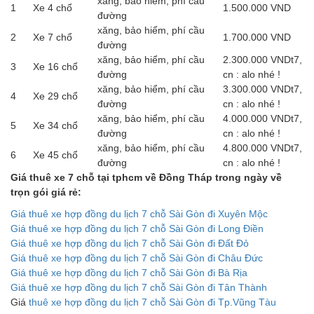
xăng, bảo hiểm, phí cầu
1
Xe 4 chổ
1.500.000 VND
đường
xăng, bảo hiểm, phí cầu
2
Xe 7 chổ
1.700.000 VND
đường
xăng, bảo hiểm, phí cầu
2.300.000 VNDt7,
3
Xe 16 chổ
đường
cn : alo nhé !
xăng, bảo hiểm, phí cầu
3.300.000 VNDt7,
4
Xe 29 chổ
đường
cn : alo nhé !
xăng, bảo hiểm, phí cầu
4.000.000 VNDt7,
5
Xe 34 chổ
đường
cn : alo nhé !
xăng, bảo hiểm, phí cầu
4.800.000 VNDt7,
6
Xe 45 chổ
đường
cn : alo nhé !
Giá thuê xe 7 chỗ tại tphcm về Đồng Tháp trong ngày về
trọn gói giá rẻ:
Giá thuê xe hợp đồng du lịch 7 chỗ Sài Gòn đi Xuyên Mộc
Giá thuê xe hợp đồng du lịch 7 chỗ Sài Gòn đi Long Điền
Giá thuê xe hợp đồng du lịch 7 chỗ Sài Gòn đi Đất Đỏ
Giá thuê xe hợp đồng du lịch 7 chỗ Sài Gòn đi Châu Đức
Giá thuê xe hợp đồng du lịch 7 chỗ Sài Gòn đi Bà Rịa
Giá thuê xe hợp đồng du lịch 7 chỗ Sài Gòn đi Tân Thành
Giá
thuê xe hợp đồng du lịch 7 chỗ Sài Gòn đi Tp.Vũng Tàu