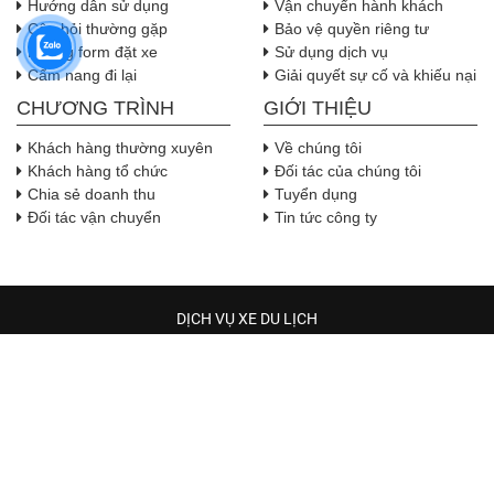
Hướng dẫn sử dụng
Vận chuyển hành khách
Câu hỏi thường gặp
Bảo vệ quyền riêng tư
Nhúng form đặt xe
Sử dụng dịch vụ
Cẩm nang đi lại
Giải quyết sự cố và khiếu nại
CHƯƠNG TRÌNH
GIỚI THIỆU
Khách hàng thường xuyên
Về chúng tôi
Khách hàng tổ chức
Đối tác của chúng tôi
Chia sẻ doanh thu
Tuyển dụng
Đối tác vận chuyển
Tin tức công ty
DỊCH VỤ XE DU LỊCH
TRẦM HƯƠNG TRAVEL
Địa chỉ:
Địa chỉ: 544 phường Hòa Bình, Thành phố Hồ Chí 
Minh
, Việt Nam
( Lưu ý: Hiện tại xe có đã có tại các quận huyện trong TP. Hồ Chí