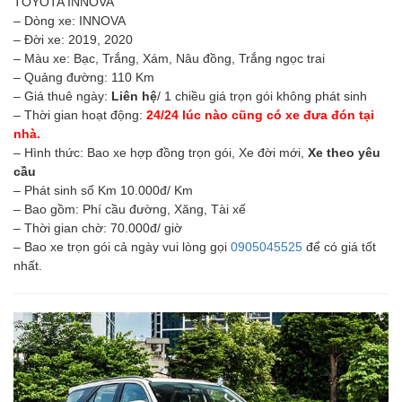
TOYOTA INNOVA
– Dòng xe: INNOVA
– Đời xe: 2019, 2020
– Màu xe: Bạc, Trắng, Xám, Nâu đồng, Trắng ngọc trai
– Quảng đường: 110 Km
– Giá thuê ngày:
Liên hệ
/ 1 chiều giá trọn gói không phát sinh
– Thời gian hoạt động:
24/24 lúc nào cũng có xe đưa đón tại
nhà.
– Hình thức: Bao xe hợp đồng trọn gói, Xe đời mới,
Xe theo yêu
cầu
– Phát sinh số Km 10.000đ/ Km
– Bao gồm: Phí cầu đường, Xăng, Tài xế
– Thời gian chờ: 70.000đ/ giờ
– Bao xe trọn gói cả ngày vui lòng gọi
0905045525
để có giá tốt
nhất.