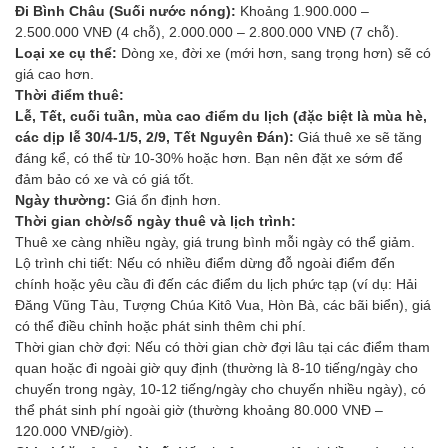
Đi Bình Châu (Suối nước nóng):
Khoảng 1.900.000 –
2.500.000 VNĐ (4 chỗ), 2.000.000 – 2.800.000 VNĐ (7 chỗ).
Loại xe cụ thể:
Dòng xe, đời xe (mới hơn, sang trọng hơn) sẽ có
giá cao hơn.
Thời điểm thuê:
Lễ, Tết, cuối tuần, mùa cao điểm du lịch (đặc biệt là mùa hè,
các dịp lễ 30/4-1/5, 2/9, Tết Nguyên Đán):
Giá thuê xe sẽ tăng
đáng kể, có thể từ 10-30% hoặc hơn. Bạn nên đặt xe sớm để
đảm bảo có xe và có giá tốt.
Ngày thường:
Giá ổn định hơn.
Thời gian chờ/số ngày thuê và lịch trình:
Thuê xe càng nhiều ngày, giá trung bình mỗi ngày có thể giảm.
Lộ trình chi tiết: Nếu có nhiều điểm dừng đỗ ngoài điểm đến
chính hoặc yêu cầu đi đến các điểm du lịch phức tạp (ví dụ: Hải
Đăng Vũng Tàu, Tượng Chúa Kitô Vua, Hòn Bà, các bãi biển), giá
có thể điều chỉnh hoặc phát sinh thêm chi phí.
Thời gian chờ đợi: Nếu có thời gian chờ đợi lâu tại các điểm tham
quan hoặc đi ngoài giờ quy định (thường là 8-10 tiếng/ngày cho
chuyến trong ngày, 10-12 tiếng/ngày cho chuyến nhiều ngày), có
thể phát sinh phí ngoài giờ (thường khoảng 80.000 VNĐ –
120.000 VNĐ/giờ).