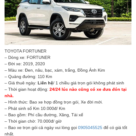
TOYOTA FORTUNER
– Dòng xe: FORTUNER
– Đời xe: 2019, 2020
– Màu xe: Đen, nâu, bạc, xám, trắng, Đồng Ánh Kim
– Quảng đường: 110 Km
– Giá thuê ngày:
Liên hệ
/ 1 chiều giá trọn gói không phát sinh
– Thời gian hoạt động:
24/24 lúc nào cũng có xe đưa đón tại
nhà.
– Hình thức: Bao xe hợp đồng trọn gói, Xe đời mới.
– Phát sinh số Km 10.000đ/ Km
– Bao gồm: Phí cầu đường, Xăng, Tài xế
– Thời gian chờ: 70.000đ/ giờ
– Bao xe trọn gói cả ngày vui lòng gọi
0905045525
để có giá tốt
nhất.