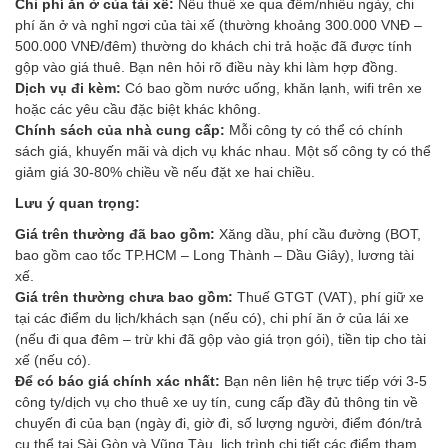
Chi phí ăn ở của tài xế:
Nếu thuê xe qua đêm/nhiều ngày, chi
phí ăn ở và nghỉ ngơi của tài xế (thường khoảng 300.000 VNĐ –
500.000 VNĐ/đêm) thường do khách chi trả hoặc đã được tính
gộp vào giá thuê. Bạn nên hỏi rõ điều này khi làm hợp đồng.
Dịch vụ đi kèm:
Có bao gồm nước uống, khăn lạnh, wifi trên xe
hoặc các yêu cầu đặc biệt khác không.
Chính sách của nhà cung cấp:
Mỗi công ty có thể có chính
sách giá, khuyến mãi và dịch vụ khác nhau. Một số công ty có thể
giảm giá 30-80% chiều về nếu đặt xe hai chiều.
Lưu ý quan trọng:
Giá trên thường đã bao gồm:
Xăng dầu, phí cầu đường (BOT,
bao gồm cao tốc TP.HCM – Long Thành – Dầu Giây), lương tài
xế.
Giá trên thường chưa bao gồm:
Thuế GTGT (VAT), phí giữ xe
tại các điểm du lịch/khách sạn (nếu có), chi phí ăn ở của lái xe
(nếu đi qua đêm – trừ khi đã gộp vào giá trọn gói), tiền tip cho tài
xế (nếu có).
Để có báo giá chính xác nhất:
Bạn nên liên hệ trực tiếp với 3-5
công ty/dịch vụ cho thuê xe uy tín, cung cấp đầy đủ thông tin về
chuyến đi của bạn (ngày đi, giờ đi, số lượng người, điểm đón/trả
cụ thể tại Sài Gòn và Vũng Tàu, lịch trình chi tiết các điểm tham