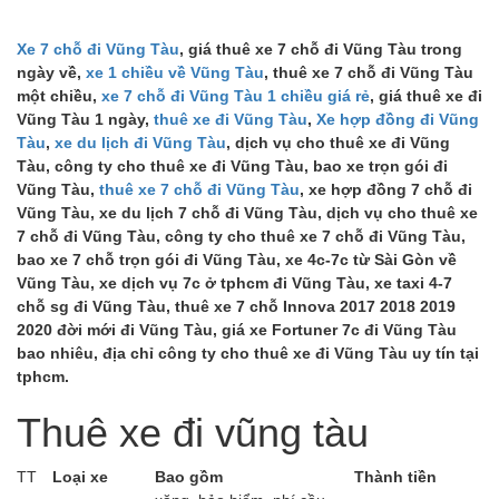
Xe 7 chỗ đi Vũng Tàu
, giá thuê xe 7 chỗ đi Vũng Tàu trong
ngày về,
xe 1 chiều về Vũng Tàu
, thuê xe 7 chỗ đi Vũng Tàu
một chiều,
xe 7 chỗ đi Vũng Tàu 1 chiều giá rẻ
, giá thuê xe đi
Vũng Tàu 1 ngày,
thuê xe đi Vũng Tàu
,
Xe hợp đồng đi Vũng
Tàu
,
xe du lịch đi Vũng Tàu
, dịch vụ cho thuê xe đi Vũng
Tàu, công ty cho thuê xe đi Vũng Tàu, bao xe trọn gói đi
Vũng Tàu,
thuê xe 7 chỗ đi Vũng Tàu
, xe hợp đồng 7 chỗ đi
Vũng Tàu, xe du lịch 7 chỗ đi Vũng Tàu, dịch vụ cho thuê xe
7 chỗ đi Vũng Tàu, công ty cho thuê xe 7 chỗ đi Vũng Tàu,
bao xe 7 chỗ trọn gói đi Vũng Tàu, xe 4c-7c từ Sài Gòn về
Vũng Tàu, xe dịch vụ 7c ở tphcm đi Vũng Tàu, xe taxi 4-7
chỗ sg đi Vũng Tàu, thuê xe 7 chỗ Innova 2017 2018 2019
2020 đời mới đi Vũng Tàu, giá xe Fortuner 7c đi Vũng Tàu
bao nhiêu, địa chỉ công ty cho thuê xe đi Vũng Tàu uy tín tại
tphcm.
Thuê xe đi vũng tàu
TT
Loại xe
Bao gồm
Thành tiền