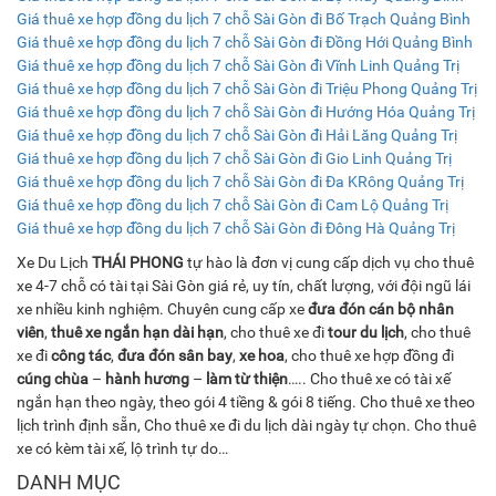
Giá thuê xe hợp đồng du lịch 7 chỗ Sài Gòn đi Bố Trạch Quảng Bình
Giá thuê xe hợp đồng du lịch 7 chỗ Sài Gòn đi Đồng Hới Quảng Bình
Giá thuê xe hợp đồng du lịch 7 chỗ Sài Gòn đi Vĩnh Linh Quảng Trị
Giá thuê xe hợp đồng du lịch 7 chỗ Sài Gòn đi Triệu Phong Quảng Trị
Giá thuê xe hợp đồng du lịch 7 chỗ Sài Gòn đi Hướng Hóa Quảng Trị
Giá thuê xe hợp đồng du lịch 7 chỗ Sài Gòn đi Hải Lăng Quảng Trị
Giá thuê xe hợp đồng du lịch 7 chỗ Sài Gòn đi Gio Linh Quảng Trị
Giá thuê xe hợp đồng du lịch 7 chỗ Sài Gòn đi Đa KRông Quảng Trị
Giá thuê xe hợp đồng du lịch 7 chỗ Sài Gòn đi Cam Lộ Quảng Trị
Giá thuê xe hợp đồng du lịch 7 chỗ Sài Gòn đi Đông Hà Quảng Trị
Xe Du Lịch
THÁI PHONG
tự hào là đơn vị cung cấp dịch vụ cho thuê
xe 4-7 chỗ có tài tại Sài Gòn giá rẻ, uy tín, chất lượng, với đội ngũ lái
xe nhiều kinh nghiệm. Chuyên cung cấp xe
đưa đón cán bộ nhân
viên
,
thuê xe ngắn hạn dài hạn
, cho thuê xe đi
tour du lịch
, cho thuê
xe đi
công tác
,
đưa đón sân bay
,
xe hoa
, cho thuê xe hợp đồng đi
cúng chùa
–
hành hương
–
làm từ thiện
….. Cho thuê xe có tài xế
ngắn hạn theo ngày, theo gói 4 tiềng & gói 8 tiếng. Cho thuê xe theo
lịch trình định sẵn, Cho thuê xe đi du lịch dài ngày tự chọn. Cho thuê
xe có kèm tài xế, lộ trình tự do…
DANH MỤC