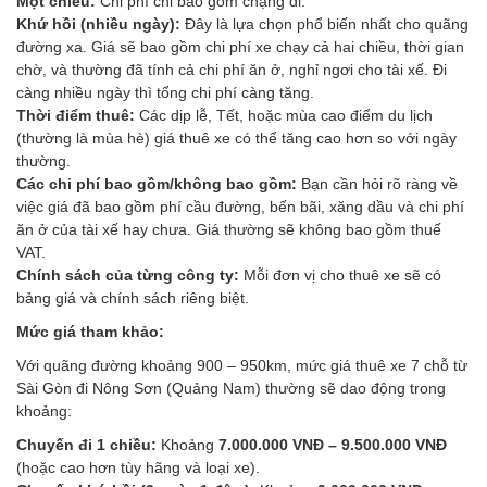
Một chiều:
Chi phí chỉ bao gồm chặng đi.
Khứ hồi (nhiều ngày):
Đây là lựa chọn phổ biến nhất cho quãng
đường xa. Giá sẽ bao gồm chi phí xe chạy cả hai chiều, thời gian
chờ, và thường đã tính cả chi phí ăn ở, nghỉ ngơi cho tài xế. Đi
càng nhiều ngày thì tổng chi phí càng tăng.
Thời điểm thuê:
Các dịp lễ, Tết, hoặc mùa cao điểm du lịch
(thường là mùa hè) giá thuê xe có thể tăng cao hơn so với ngày
thường.
Các chi phí bao gồm/không bao gồm:
Bạn cần hỏi rõ ràng về
việc giá đã bao gồm phí cầu đường, bến bãi, xăng dầu và chi phí
ăn ở của tài xế hay chưa. Giá thường sẽ không bao gồm thuế
VAT.
Chính sách của từng công ty:
Mỗi đơn vị cho thuê xe sẽ có
bảng giá và chính sách riêng biệt.
Mức giá tham khảo:
Với quãng đường khoảng 900 – 950km, mức giá thuê xe 7 chỗ từ
Sài Gòn đi Nông Sơn (Quảng Nam) thường sẽ dao động trong
khoảng:
Chuyến đi 1 chiều:
Khoảng
7.000.000 VNĐ – 9.500.000 VNĐ
(hoặc cao hơn tùy hãng và loại xe).