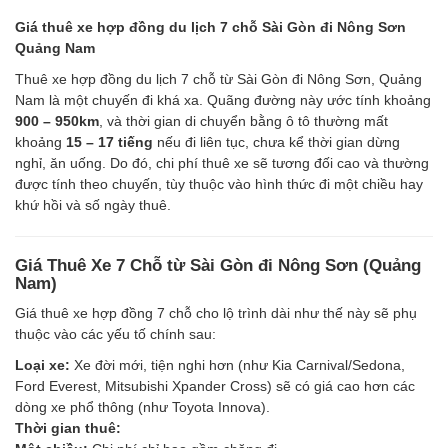
Giá thuê xe hợp đồng du lịch 7 chỗ Sài Gòn đi Nông Sơn
Quảng Nam
Thuê xe hợp đồng du lịch 7 chỗ từ Sài Gòn đi Nông Sơn, Quảng
Nam là một chuyến đi khá xa. Quãng đường này ước tính khoảng
900 – 950km
, và thời gian di chuyển bằng ô tô thường mất
khoảng
15 – 17 tiếng
nếu đi liên tục, chưa kể thời gian dừng
nghỉ, ăn uống. Do đó, chi phí thuê xe sẽ tương đối cao và thường
được tính theo chuyến, tùy thuộc vào hình thức đi một chiều hay
khứ hồi và số ngày thuê.
Giá Thuê Xe 7 Chỗ từ Sài Gòn đi Nông Sơn (Quảng
Nam)
Giá thuê xe hợp đồng 7 chỗ cho lộ trình dài như thế này sẽ phụ
thuộc vào các yếu tố chính sau:
Loại xe:
Xe đời mới, tiện nghi hơn (như Kia Carnival/Sedona,
Ford Everest, Mitsubishi Xpander Cross) sẽ có giá cao hơn các
dòng xe phổ thông (như Toyota Innova).
Thời gian thuê: