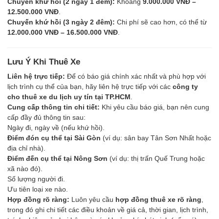
Chuyến khứ hồi (2 ngày 1 đêm):
Khoảng
9.000.000 VNĐ –
12.500.000 VNĐ
.
Chuyến khứ hồi (3 ngày 2 đêm):
Chi phí sẽ cao hơn, có thể từ
12.000.000 VNĐ – 16.500.000 VNĐ
.
Lưu Ý Khi Thuê Xe
Liên hệ trực tiếp:
Để có báo giá chính xác nhất và phù hợp với
lịch trình cụ thể của bạn, hãy liên hệ trực tiếp với các
công ty
cho thuê xe du lịch uy tín tại TP.HCM
.
Cung cấp thông tin chi tiết:
Khi yêu cầu báo giá, bạn nên cung
cấp đầy đủ thông tin sau:
Ngày đi, ngày về (nếu khứ hồi).
Điểm đón cụ thể tại Sài Gòn
(ví dụ: sân bay Tân Sơn Nhất hoặc
địa chỉ nhà).
Điểm đến cụ thể tại Nông Sơn
(ví dụ: thị trấn Quế Trung hoặc
xã nào đó).
Số lượng người đi.
Ưu tiên loại xe nào.
Hợp đồng rõ ràng:
Luôn yêu cầu
hợp đồng thuê xe rõ ràng
,
trong đó ghi chi tiết các điều khoản về giá cả, thời gian, lịch trình,