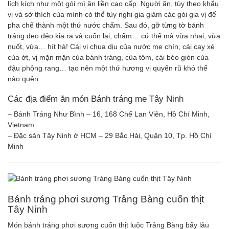
lích kích như một gói mì ăn liền cao cấp. Người ăn, tùy theo khẩu
vị và sở thích của mình có thể tùy nghi gia giảm các gói gia vị để
pha chế thành một thứ nước chấm. Sau đó, gỡ từng tờ bánh
tráng deo dẻo kia ra và cuốn lại, chấm… cứ thế mà vừa nhai, vừa
nuốt, vừa… hít hà! Cái vị chua dịu của nước me chín, cái cay xé
của ớt, vị mặn mặn của bánh tráng, của tôm, cái béo giòn của
đậu phộng rang… tạo nên một thứ hương vị quyến rũ khó thể
nào quên.
Các địa điểm ăn món Bánh tráng me Tây Ninh
– Bánh Tráng Như Bình – 16, 168 Chế Lan Viên, Hồ Chí Minh,
Vietnam
– Đặc sản Tây Ninh ở HCM – 29 Bắc Hải, Quận 10, Tp. Hồ Chí
Minh
Bánh tráng phơi sương Trảng Bàng cuốn thịt
Tây Ninh
Món bánh tráng phơi sương cuốn thịt luộc Trảng Bàng bấy lâu