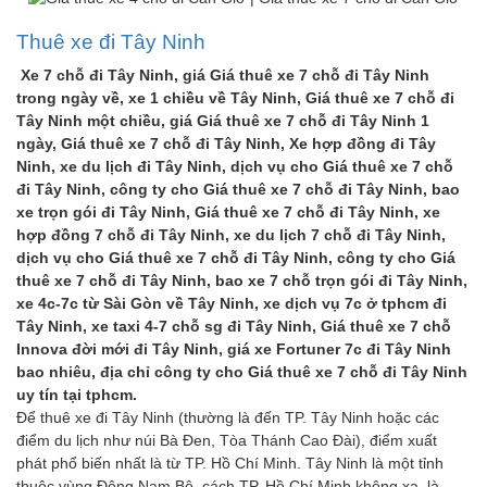
Thuê xe đi Tây Ninh
Xe 7 chỗ đi Tây Ninh, giá Giá thuê xe 7 chỗ đi Tây Ninh
trong ngày về, xe 1 chiều về Tây Ninh, Giá thuê xe 7 chỗ đi
Tây Ninh một chiều, giá Giá thuê xe 7 chỗ đi Tây Ninh 1
ngày, Giá thuê xe 7 chỗ đi Tây Ninh, Xe hợp đồng đi Tây
Ninh, xe du lịch đi Tây Ninh, dịch vụ cho Giá thuê xe 7 chỗ
đi Tây Ninh, công ty cho Giá thuê xe 7 chỗ đi Tây Ninh, bao
xe trọn gói đi Tây Ninh, Giá thuê xe 7 chỗ đi Tây Ninh, xe
hợp đồng 7 chỗ đi Tây Ninh, xe du lịch 7 chỗ đi Tây Ninh,
dịch vụ cho Giá thuê xe 7 chỗ đi Tây Ninh, công ty cho Giá
thuê xe 7 chỗ đi Tây Ninh, bao xe 7 chỗ trọn gói đi Tây Ninh,
xe 4c-7c từ Sài Gòn về Tây Ninh, xe dịch vụ 7c ở tphcm đi
Tây Ninh, xe taxi 4-7 chỗ sg đi Tây Ninh, Giá thuê xe 7 chỗ
Innova đời mới đi Tây Ninh, giá xe Fortuner 7c đi Tây Ninh
bao nhiêu, địa chỉ công ty cho Giá thuê xe 7 chỗ đi Tây Ninh
uy tín tại tphcm.
Để thuê xe đi Tây Ninh (thường là đến TP. Tây Ninh hoặc các
điểm du lịch như núi Bà Đen, Tòa Thánh Cao Đài), điểm xuất
phát phổ biến nhất là từ TP. Hồ Chí Minh. Tây Ninh là một tỉnh
thuộc vùng Đông Nam Bộ, cách TP. Hồ Chí Minh không xa, là