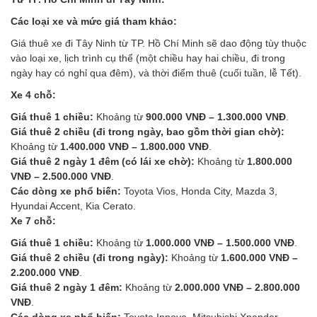
Các loại xe và mức giá tham khảo:
Giá thuê xe đi Tây Ninh từ TP. Hồ Chí Minh sẽ dao động tùy thuộc
vào loại xe, lịch trình cụ thể (một chiều hay hai chiều, đi trong
ngày hay có nghỉ qua đêm), và thời điểm thuê (cuối tuần, lễ Tết).
Xe 4 chỗ:
Giá thuê 1 chiều:
Khoảng từ
900.000 VNĐ – 1.300.000 VNĐ
.
Giá thuê 2 chiều (đi trong ngày, bao gồm thời gian chờ):
Khoảng từ
1.400.000 VNĐ – 1.800.000 VNĐ
.
Giá thuê 2 ngày 1 đêm (có lái xe chờ):
Khoảng từ
1.800.000
VNĐ – 2.500.000 VNĐ
.
Các dòng xe phổ biến:
Toyota Vios, Honda City, Mazda 3,
Hyundai Accent, Kia Cerato.
Xe 7 chỗ:
Giá thuê 1 chiều:
Khoảng từ
1.000.000 VNĐ – 1.500.000 VNĐ
.
Giá thuê 2 chiều (đi trong ngày):
Khoảng từ
1.600.000 VNĐ –
2.200.000 VNĐ
.
Giá thuê 2 ngày 1 đêm:
Khoảng từ
2.000.000 VNĐ – 2.800.000
VNĐ
.
Các dòng xe phổ biến:
Toyota Innova, Mitsubishi Xpander,