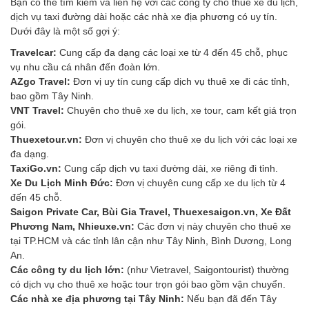
Bạn có thể tìm kiếm và liên hệ với các công ty cho thuê xe du lịch,
dịch vụ taxi đường dài hoặc các nhà xe địa phương có uy tín.
Dưới đây là một số gợi ý:
Travelcar:
Cung cấp đa dạng các loại xe từ 4 đến 45 chỗ, phục
vụ nhu cầu cá nhân đến đoàn lớn.
AZgo Travel:
Đơn vị uy tín cung cấp dịch vụ thuê xe đi các tỉnh,
bao gồm Tây Ninh.
VNT Travel:
Chuyên cho thuê xe du lịch, xe tour, cam kết giá trọn
gói.
Thuexetour.vn:
Đơn vị chuyên cho thuê xe du lịch với các loại xe
đa dạng.
TaxiGo.vn:
Cung cấp dịch vụ taxi đường dài, xe riêng đi tỉnh.
Xe Du Lịch Minh Đức:
Đơn vị chuyên cung cấp xe du lịch từ 4
đến 45 chỗ.
Saigon Private Car, Bùi Gia Travel, Thuexesaigon.vn, Xe Đất
Phương Nam, Nhieuxe.vn:
Các đơn vị này chuyên cho thuê xe
tại TP.HCM và các tỉnh lân cận như Tây Ninh, Bình Dương, Long
An.
Các công ty du lịch lớn:
(như Vietravel, Saigontourist) thường
có dịch vụ cho thuê xe hoặc tour trọn gói bao gồm vận chuyển.
Các nhà xe địa phương tại Tây Ninh:
Nếu bạn đã đến Tây