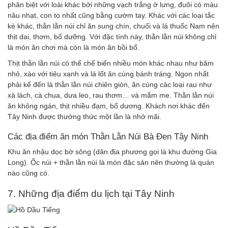
phân biệt với loài khác bởi những vạch trắng ở lưng, đuôi có màu
nâu nhạt, con to nhất cũng bằng cườm tay. Khác với các loại tắc
kè khác, thằn lằn núi chỉ ăn sung chín, chuối và lá thuốc Nam nên
thịt dai, thơm, bổ dưỡng. Với đặc tính này, thằn lằn núi không chỉ
là món ăn chơi mà còn là món ăn bồi bổ.
Thịt thằn lằn núi có thể chế biến nhiều món khác nhau như băm
nhỏ, xào với tiêu xanh và lá lốt ăn cùng bánh tráng. Ngon nhất
phải kể đến là thằn lằn núi chiên giòn, ăn cùng các loại rau như
xà lách, cà chua, dưa leo, rau thơm… và mắm me. Thằn lằn núi
ăn không ngán, thịt nhiều đạm, bổ dương. Khách nơi khác đến
Tây Ninh được thưởng thức một lần là nhớ mãi.
Các địa điểm ăn món Thằn Lằn Núi Bà Đen Tây Ninh
Khu ăn nhậu dọc bờ sông (dân địa phương gọi là khu đường Gia
Long). Ốc núi + thằn lằn núi là món đặc sản nên thường là quán
nào cũng có.
7. Những địa điểm du lịch tại Tây Ninh