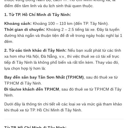
điểm đến tâm linh và du lịch sinh thái quen thuộc.
1. Từ TP. Hồ Chí Minh đi Tây Ninh:
Khoảng cách:
Khoảng 100 – 110 km (đến TP. Tây Ninh).
Thời gian di chuyển:
Khoảng 2 – 2.5 tiếng lái xe. Đây là tuyến
đường khá ngắn và thuận tiện để đi về trong ngày hoặc nghỉ lại 1
đêm.
2. Từ các tỉnh khác đi Tây Ninh:
Nếu bạn xuất phát từ các tỉnh
xa hơn như Hà Nội, Đà Nẵng, v.v., thì việc thuê xe có tài xế trực
tiếp đi Tây Ninh là không phổ biến và rất tốn kém. Thay vào đó,
lựa chọn hợp lý hơn là:
Bay đến sân bay Tân Sơn Nhất (TP.HCM)
, sau đó thuê xe từ
TP.HCM đi Tây Ninh.
Đi tàu/xe khách đến TP.HCM
, sau đó thuê xe từ TP.HCM đi Tây
Ninh.
Dưới đây là thông tin chi tiết về các loại xe và mức giá tham khảo
khi thuê xe từ TP. Hồ Chí Minh đi Tây Ninh.
Từ TP. Hồ Chí Minh đi Tây Ninh: