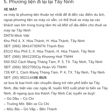
5. Phương tiện đi lại tại Tây Ninh
XE MÁY
xe máy là phương tiện thuận lợi nhất để đi đến các điểm du lịch,
ngoại phương tiện xe máy có sẵn, có thể thuê xe máy tại các
khách sạn lớn trong trung tâm thị xã.
Một số địa điểm cho thuê xe
máy tại Tây Ninh:
DNTN Minh Việt
Khu Phố 4, X. Hòa Thành, H. Hòa Thành, Tây Ninh
SĐT: (066) 3841473DNTN Thạnh Đức
E51/2 Khu Phố 2, X. Hòa Thành, H. Hòa Thành, Tây Ninh
SĐT: (066) 3841230Cty Khương Huê TNHH
550-552 Cách Mạng Tháng Tám, P. 3, TX. Tây Ninh, Tây Ninh
SĐT: (066) 3822705Cty Hoàn Vũ TNHH
726 KP 1, Cách Mạng Tháng Tám, P. 4, TX. Tây Ninh, Tây Ninh
SĐT: (00) 3822144
XE BUS
xe bus là loại hình vận chuyển đang trở nên phổ biến tại Tây
Ninh, đặc biệt vào các ngày lể, tuyến 603 xuất phát từ bến xe Tây
Ninh, đi ngang qua tòa thánh Tây Ninh.
Các tuyến xe buýt:
– Gò Dầu – Củ Chi
– Truông Mít- Bến xe Củ Chi
– Mộc Bài – Gò Vấp – Bến Thành