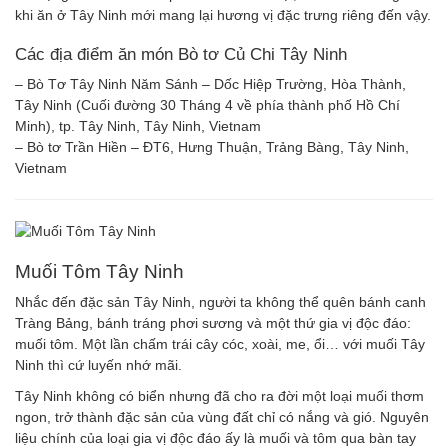
khi ăn ở Tây Ninh mới mang lại hương vị đặc trưng riêng đến vậy.
Các địa điểm ăn món Bò tơ Củ Chi Tây Ninh
– Bò Tơ Tây Ninh Năm Sánh – Dốc Hiệp Trường, Hòa Thành,
Tây Ninh (Cuối đường 30 Tháng 4 về phía thành phố Hồ Chí
Minh), tp. Tây Ninh, Tây Ninh, Vietnam
– Bò tơ Trần Hiền – ĐT6, Hưng Thuận, Trảng Bàng, Tây Ninh,
Vietnam
Muối Tôm Tây Ninh
Nhắc đến đặc sản Tây Ninh, người ta không thể quên bánh canh
Tràng Bảng, bánh tráng phơi sương và một thứ gia vị độc đáo:
muối tôm. Một lần chấm trái cây cóc, xoài, me, ổi… với muối Tây
Ninh thì cứ luyến nhớ mãi.
Tây Ninh không có biển nhưng đã cho ra đời một loại muối thơm
ngon, trở thành đặc sản của vùng đất chỉ có nắng và gió. Nguyên
liệu chính của loại gia vị độc đáo ấy là muối và tôm qua bàn tay