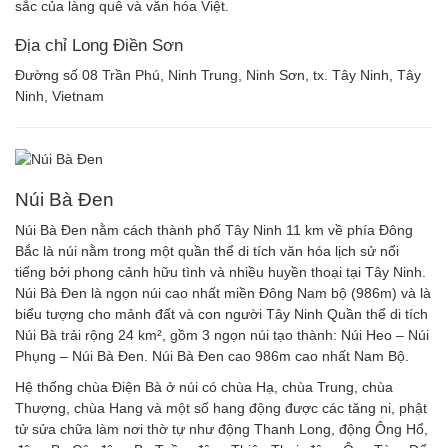
sắc của làng quê và văn hóa Việt.
Địa chỉ Long Điền Sơn
Đường số 08 Trần Phú, Ninh Trung, Ninh Sơn, tx. Tây Ninh, Tây
Ninh, Vietnam
Núi Bà Đen
Núi Bà Đen nằm cách thành phố Tây Ninh 11 km về phía Đông
Bắc là núi nằm trong một quần thể di tích văn hóa lịch sử nổi
tiếng bởi phong cảnh hữu tình và nhiều huyền thoại tại Tây Ninh.
Núi Bà Đen là ngọn núi cao nhất miền Đông Nam bộ (986m) và là
biểu tượng cho mảnh đất và con người Tây Ninh Quần thể di tích
Núi Bà trải rộng 24 km², gồm 3 ngọn núi tạo thành: Núi Heo – Núi
Phụng – Núi Bà Đen. Núi Bà Đen cao 986m cao nhất Nam Bộ.
Hệ thống chùa Điện Bà ở núi có chùa Hạ, chùa Trung, chùa
Thượng, chùa Hang và một số hang động được các tăng ni, phật
tử sửa chữa làm nơi thờ tự như động Thanh Long, động Ông Hổ,