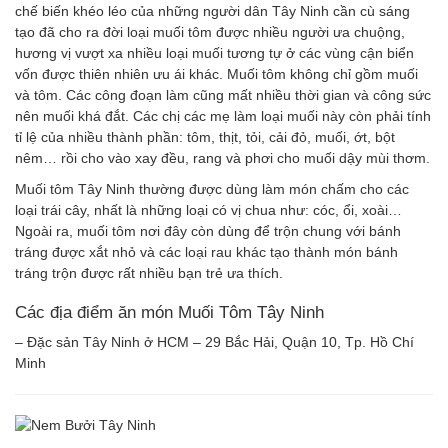
chế biến khéo léo của những người dân Tây Ninh cần cù sáng
tạo đã cho ra đời loại muối tôm được nhiều người ưa chuộng,
hương vị vượt xa nhiều loại muối tương tự ở các vùng cận biển
vốn được thiên nhiên ưu ái khác. Muối tôm không chỉ gồm muối
và tôm. Các công đoạn làm cũng mất nhiều thời gian và công sức
nên muối khá đắt. Các chị các mẹ làm loại muối này còn phải tính
tỉ lệ của nhiều thành phần: tôm, thịt, tỏi, cải đỏ, muối, ớt, bột
nêm… rồi cho vào xay đều, rang và phơi cho muối dậy mùi thơm.
Muối tôm Tây Ninh thường được dùng làm món chấm cho các
loại trái cây, nhất là những loại có vị chua như: cóc, ổi, xoài…
Ngoài ra, muối tôm nơi đây còn dùng để trộn chung với bánh
tráng được xắt nhỏ và các loại rau khác tạo thành món bánh
tráng trộn được rất nhiều bạn trẻ ưa thích.
Các địa điểm ăn món Muối Tôm Tây Ninh
– Đặc sản Tây Ninh ở HCM – 29 Bắc Hải, Quận 10, Tp. Hồ Chí
Minh