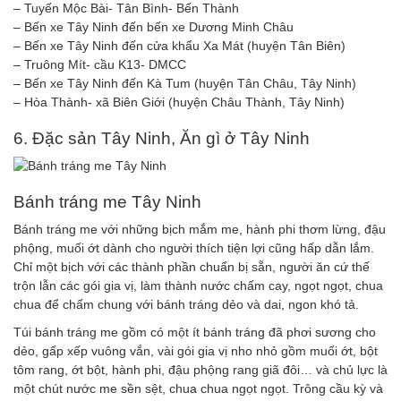
– Tuyến Mộc Bài- Tân Bình- Bến Thành
– Bến xe Tây Ninh đến bến xe Dương Minh Châu
– Bến xe Tây Ninh đến cửa khẩu Xa Mát (huyện Tân Biên)
– Truông Mít- cầu K13- DMCC
– Bến xe Tây Ninh đến Kà Tum (huyện Tân Châu, Tây Ninh)
– Hòa Thành- xã Biên Giới (huyện Châu Thành, Tây Ninh)
6. Đặc sản Tây Ninh, Ăn gì ở Tây Ninh
Bánh tráng me Tây Ninh
Bánh tráng me với những bịch mắm me, hành phi thơm lừng, đậu
phộng, muối ớt dành cho người thích tiện lợi cũng hấp dẫn lắm.
Chỉ một bịch với các thành phần chuẩn bị sẵn, người ăn cứ thế
trộn lẫn các gói gia vị, làm thành nước chấm cay, ngọt ngọt, chua
chua để chấm chung với bánh tráng dẻo và dai, ngon khó tả.
Túi bánh tráng me gồm có một ít bánh tráng đã phơi sương cho
dẻo, gấp xếp vuông vắn, vài gói gia vị nho nhỏ gồm muối ớt, bột
tôm rang, ớt bột, hành phi, đậu phộng rang giã đôi… và chủ lực là
một chút nước me sền sệt, chua chua ngọt ngọt. Trông cầu kỳ và