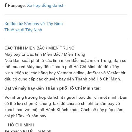
Fanpage:
Xe hợp đồng du lịch
Xe đón từ Sân bay về Tây Ninh
Thuê xe đi Tây Ninh
CÁC TỈNH MIỀN BẮC / MIỀN TRUNG
Máy bay từ Các tỉnh Miền Bắc / Miền Trung
Nếu Bạn xuất phát từ các tỉnh miền Bắc hoặc miền Trung, Bạn có
thể mua vé Máy bay đển Thành phố Hồ Chí Minh để đến Tây
Ninh. Hiện tại các hãng bay Vietnam airline, JetStar và VietJet Air
đểu có cung cấp các chuyến bay đến Thành phố Hồ Chí Minh.
Đặt vé máy bay đến Thành phố Hồ Chí Minh tại:
Với những trường hợp du lịch ít người hoặc du lịch một mình. Bạn
có thể lựa chọn Đi chung Taxi để chia sẽ chi phí từ sân bay về
khách sạn với một số Hành Khách khác. Cách sẽ này giúp giảm
chi phí Taxi từ sân bay.
HỒ CHÍ MINH
Xe khách từ Hồ Chí Minh