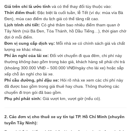
Giá trên chỉ là ước tính
và có thể thay đổi tùy thuộc vào:
Thời điểm thuê:
Đặc biệt là cuối tuần, lễ Tết (ví dụ: mùa vía Bà
Đen), mùa cao điểm du lịch giá có thể tăng rất cao.
Lịch trình chi tiết:
Có ghé thăm bao nhiêu điểm tham quan ở
Tây Ninh (núi Bà Đen, Tòa Thánh, hồ Dầu Tiếng…), thời gian chờ
đợi ở mỗi điểm.
Đơn vị cung cấp dịch vụ:
Mỗi nhà xe có chính sách giá và chất
lượng xe khác nhau.
Phí ăn nghỉ của lái xe:
Đối với chuyến đi qua đêm, chi phí này
thường
không bao gồm
trong báo giá, khách hàng sẽ phải chi trả
(khoảng 300.000 VNĐ – 500.000 VNĐ/ngày cho lái xe) hoặc sắp
xếp chỗ ăn nghỉ cho lái xe.
Phí cầu đường, phí đậu xe:
Hỏi rõ nhà xe xem các chi phí này
đã được bao gồm trong giá thuê hay chưa. Thông thường các
chuyến đi trọn gói đã bao gồm.
Phụ phí phát sinh:
Giá vượt km, vượt giờ (nếu có).
2. Các đơn vị cho thuê xe uy tín tại TP. Hồ Chí Minh (chuyên
tuyến Tây Ninh):