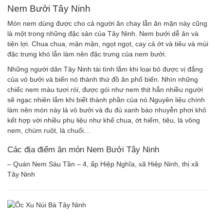
Nem Bưởi Tây Ninh
Món nem dùng được cho cả người ăn chay lẫn ăn mặn này cũng
là một trong những đặc sản của Tây Ninh. Nem bưởi dễ ăn và
tiện lợi. Chua chua, mặn mặn, ngọt ngọt, cay cả ớt và tiêu và mùi
đặc trưng khó lẫn làm nên đặc trưng của nem bưởi.
Những người dân Tây Ninh tài tình lắm khi loại bỏ được vị đắng
của vỏ bưởi và biến nó thành thứ đồ ăn phổ biến. Nhìn những
chiếc nem màu tươi rói, được gói như nem thịt hẳn nhiều người
sẽ ngạc nhiên lắm khi biết thành phần của nó.Nguyên liệu chính
làm nên món này là vỏ bưởi và đu đủ xanh bào nhuyễn phơi khô
kết hợp với nhiều phụ liệu như khế chua, ớt hiểm, tiêu, lá vông
nem, chùm ruột, lá chuối…
Các địa điểm ăn món Nem Bưởi Tây Ninh
– Quán Nem Sáu Tần – 4, ấp Hiệp Nghĩa, xã Hiệp Ninh, thị xã
Tây Ninh