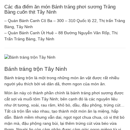
Các địa điểm ăn món Bánh tráng phơi sương Trảng
Bàng cuốn thịt Tây Ninh
– Quán Bánh Canh Cô Ba – 300 – 310 Quốc lộ 22, Thị trấn Trảng
Bàng, Tây Ninh
– Quán Bánh Canh Út Huệ – 88 Đường Nguyễn Văn Rốp, Thị
Trấn Trảng Bàng, Tây Ninh
Bánh tráng trộn Tây Ninh
Bánh tráng trộn là một trong những món ăn vặt được rất nhiều
người yêu thích bởi vẻ dân dã, thơm ngon của món ăn.
Món ăn này có thành phần chính là bánh tráng phơi sương được
cắt sợi và muối tôm Tây Ninh; bên cạnh đó là các nguyên liệu
như ớt tương, xoài, rau răm, khô bò, dầu, đậu phộng, trứng cút…
Tất cả trộn lẫn vào nhau, tạo thành một món ăn lạ miệng, hấp
dẫn. Bánh mềm nhưng vẫn dai, ngọt ngọt chua chua, có vị thịt bò
mặn mà, đậu phộng rang bùi, lại thêm trứng cút vừa béo vừa
thơm. Người ăn còn cảm nhận được cảm giác ngon miệng từ vị