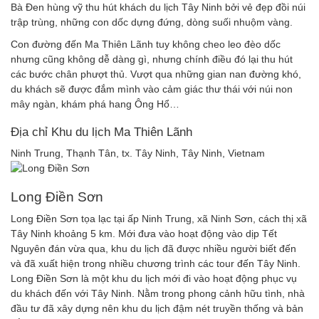
Bà Đen hùng vỹ thu hút khách du lịch Tây Ninh bởi vẻ đẹp đồi núi
trập trùng, những con dốc dựng đứng, dòng suối nhuộm vàng.
Con đường đến Ma Thiên Lãnh tuy không cheo leo đèo dốc
nhưng cũng không dễ dàng gì, nhưng chính điều đó lại thu hút
các bước chân phượt thủ. Vượt qua những gian nan đường khó,
du khách sẽ được đắm mình vào cảm giác thư thái với núi non
mây ngàn, khám phá hang Ông Hổ…
Địa chỉ Khu du lịch Ma Thiên Lãnh
Ninh Trung, Thạnh Tân, tx. Tây Ninh, Tây Ninh, Vietnam
Long Điền Sơn
Long Điền Sơn tọa lạc tại ấp Ninh Trung, xã Ninh Sơn, cách thị xã
Tây Ninh khoảng 5 km. Mới đưa vào hoạt động vào dịp Tết
Nguyên đán vừa qua, khu du lịch đã được nhiều người biết đến
và đã xuất hiện trong nhiều chương trình các tour đến Tây Ninh.
Long Điền Sơn là một khu du lịch mới đi vào hoạt động phục vụ
du khách đến với Tây Ninh. Nằm trong phong cảnh hữu tình, nhà
đầu tư đã xây dựng nên khu du lịch đậm nét truyền thống và bản