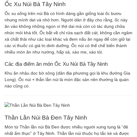
Ốc Xu Núi Bà Tây Ninh
Ốc xu sống trên núi Bà có hình dáng gần giống loài ốc bươu
nhưng mình dẹt và nhỏ hơn. Người dân ở đây cho rằng, ốc này
ăn vào không những ngon vì thịt dai mà còn có tác dụng chữa
nhức mỏi khá tốt. Ốc bắt về chỉ rửa sạch đất cát, không cần ngâm
xả chất thải như các loại khác và đem nấu ăn ngay để còn giữ lại
các vị thuốc có giá trị dinh dưỡng. Ốc núi có thể chế biến thành
nhiều món ăn như nướng, hấp sả, xào me, xào tỏi.
Các địa điểm ăn món Ốc Xu Núi Bà Tây Ninh
Khu ăn nhậu dọc bờ sông (dân địa phương gọi là khu đường Gia
Long). Ốc núi + thằn lằn núi là món đặc sản nên thường là quán
nào cũng có.
Thằn Lằn Núi Bà Đen Tây Ninh
Món từ Thằn lằn núi Bà Đen được nhiều người xưng tụng là “đệ
nhất ẩm thực” ở Tây Ninh. Thằn lằn núi thuộc họ tắc kè và được