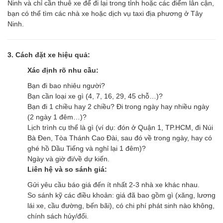
Ninh và chỉ cần thuê xe để đi lại trong tỉnh hoặc các điểm lân cận,
bạn có thể tìm các nhà xe hoặc dịch vụ taxi địa phương ở Tây
Ninh.
3. Cách đặt xe hiệu quả:
Xác định rõ nhu cầu:
Bạn đi bao nhiêu người?
Bạn cần loại xe gì (4, 7, 16, 29, 45 chỗ…)?
Bạn đi 1 chiều hay 2 chiều? Đi trong ngày hay nhiều ngày
(2 ngày 1 đêm…)?
Lịch trình cụ thể là gì (ví dụ: đón ở Quận 1, TP.HCM, đi Núi
Bà Đen, Tòa Thánh Cao Đài, sau đó về trong ngày, hay có
ghé hồ Dầu Tiếng và nghỉ lại 1 đêm)?
Ngày và giờ đi/về dự kiến.
Liên hệ và so sánh giá:
Gửi yêu cầu báo giá đến ít nhất 2-3 nhà xe khác nhau.
So sánh kỹ các điều khoản: giá đã bao gồm gì (xăng, lương
lái xe, cầu đường, bến bãi), có chi phí phát sinh nào không,
chính sách hủy/đổi.