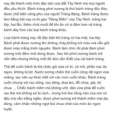
nay đã thành một món đặc sản của đất Tây Ninh mà mọi người
đều yêu thích. Bánh tráng phơi sương là thứ bánh tráng độc đáo,
được chế biến công phu của người Trảng Bàng. Bánh tráng được
làm bằng bột xay ra từ gạo “Nàng Miên” của Tây Ninh, tráng hai
lớp, hai lần, thêm chút muối để khi ăn có vị đậm hơn và tráng
bành dày hơn các loại bánh tráng khác.
Loại bánh tráng này rất đặc biệt khi tráng có hai mặt, hai lớp.
Bánh phải được nướng lên không cháy,không trở màu mà vẫn giữ
được màu trắng trinh nguyên. Bánh làm chín rồi phải đem phơi
sương một đêm mới dùng được. Sau khi phơi sương bánh trở
nên dẽo nhưng không mất độ dòn cần thiết của cái bánh tráng.
Thịt để cuốn bánh là thịt chân giò vừa có bì, có mỡ, phần nạc ăn
ngon, không bị bở. Nước tương chấm thịt cuốn cũng rất ngon vừa
miệng, tạo nên sự khác biệt với các món cuốn khác. Bánh tráng
cuốn chung với rau sống, rau sông, dưa leo, đỗ chùa, giá, tỏi
chua … Chiếc bánh mềm mà không ướt, dẻo vừa phải để cuốn
rau thịt mà không sợ bị rách…trong hơi lửa nồng nàn của mớ vỏ
đậu mà vẫn trắng ngần, được phơi sương trở thành mềm mại dịu
dàng, cảm nhận những ngọt bùi chua chát của món ăn ngon
tuyệt.