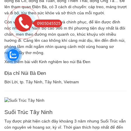
động Ba Cô, động Ba Tuần, động Thiên Thai, động Ông Tà… Để
lên tham quan Điện Bà, có 3 cách di chuyển: cáp treo, máng trượt
và đi bộ, tùy theo sức khỏe và sở thích của mỗi người.
Còn với người ham khám phá và chinh phục, để lên được đỉnh
0905045525
nóc nhà Đông Nam Bộ cao 986 m thì phương tiện duy nhất là đôi
chân, men theo đường mòn quanh co, khúc khuỷu với nhiều
hướng đi. Càng lên cao không khí càng mát dịu, lên đến đỉnh núi,
phóng tầm mắt ngắm nhìn quang cảnh một vùng hoang sơ
nhưng đầy thơ mộng.
Xem thêm bài viết Kinh nghiệm leo núi Bà Đen
Địa chỉ Núi Bà Đen
Bời Lời, tp. Tây Ninh, Tây Ninh, Vietnam
Suối Trúc Tây Ninh
Tuy được phát hiện cách đây khoảng 3 năm nhưng Suối Trúc vẫn
còn nguyên vẻ hoang sơ, kỳ vĩ. Thời gian thích hợp nhất để đến