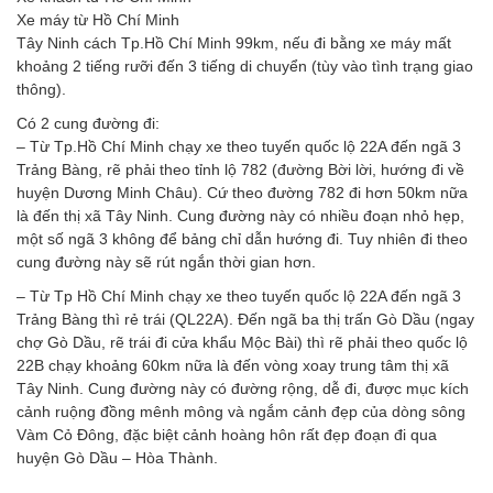
Xe máy từ Hồ Chí Minh
Tây Ninh cách Tp.Hồ Chí Minh 99km, nếu đi bằng xe máy mất
khoảng 2 tiếng rưỡi đến 3 tiếng di chuyển (tùy vào tình trạng giao
thông).
Có 2 cung đường đi:
– Từ Tp.Hồ Chí Minh chạy xe theo tuyến quốc lộ 22A đến ngã 3
Trảng Bàng, rẽ phải theo tỉnh lộ 782 (đường Bời lời, hướng đi về
huyện Dương Minh Châu). Cứ theo đường 782 đi hơn 50km nữa
là đến thị xã Tây Ninh. Cung đường này có nhiều đoạn nhỏ hẹp,
một số ngã 3 không để bảng chỉ dẫn hướng đi. Tuy nhiên đi theo
cung đường này sẽ rút ngắn thời gian hơn.
– Từ Tp Hồ Chí Minh chạy xe theo tuyến quốc lộ 22A đến ngã 3
Trảng Bàng thì rẻ trái (QL22A). Đến ngã ba thị trấn Gò Dầu (ngay
chợ Gò Dầu, rẽ trái đi cửa khẩu Mộc Bài) thì rẽ phải theo quốc lộ
22B chạy khoảng 60km nữa là đến vòng xoay trung tâm thị xã
Tây Ninh. Cung đường này có đường rộng, dễ đi, được mục kích
cảnh ruộng đồng mênh mông và ngắm cảnh đẹp của dòng sông
Vàm Cỏ Đông, đặc biệt cảnh hoàng hôn rất đẹp đoạn đi qua
huyện Gò Dầu – Hòa Thành.