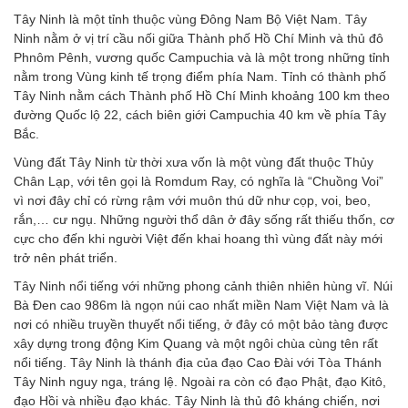
Tây Ninh là một tỉnh thuộc vùng Đông Nam Bộ Việt Nam. Tây
Ninh nằm ở vị trí cầu nối giữa Thành phố Hồ Chí Minh và thủ đô
Phnôm Pênh, vương quốc Campuchia và là một trong những tỉnh
nằm trong Vùng kinh tế trọng điểm phía Nam. Tỉnh có thành phố
Tây Ninh nằm cách Thành phố Hồ Chí Minh khoảng 100 km theo
đường Quốc lộ 22, cách biên giới Campuchia 40 km về phía Tây
Bắc.
Vùng đất Tây Ninh từ thời xưa vốn là một vùng đất thuộc Thủy
Chân Lạp, với tên gọi là Romdum Ray, có nghĩa là “Chuồng Voi”
vì nơi đây chỉ có rừng rậm với muôn thú dữ như cọp, voi, beo,
rắn,… cư ngụ. Những người thổ dân ở đây sống rất thiếu thốn, cơ
cực cho đến khi người Việt đến khai hoang thì vùng đất này mới
trở nên phát triển.
Tây Ninh nổi tiếng với những phong cảnh thiên nhiên hùng vĩ. Núi
Bà Đen cao 986m là ngọn núi cao nhất miền Nam Việt Nam và là
nơi có nhiều truyền thuyết nổi tiếng, ở đây có một bảo tàng được
xây dựng trong động Kim Quang và một ngôi chùa cùng tên rất
nổi tiếng. Tây Ninh là thánh địa của đạo Cao Đài với Tòa Thánh
Tây Ninh nguy nga, tráng lệ. Ngoài ra còn có đạo Phật, đạo Kitô,
đạo Hồi và nhiều đạo khác. Tây Ninh là thủ đô kháng chiến, nơi