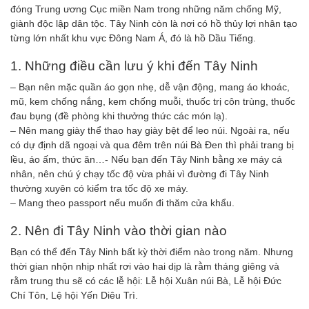
đóng Trung ương Cục miền Nam trong những năm chống Mỹ,
giành độc lập dân tộc. Tây Ninh còn là nơi có hồ thủy lợi nhân tạo
từng lớn nhất khu vực Đông Nam Á, đó là hồ Dầu Tiếng.
1. Những điều cần lưu ý khi đến Tây Ninh
– Bạn nên mặc quần áo gọn nhẹ, dễ vận động, mang áo khoác,
mũ, kem chống nắng, kem chống muỗi, thuốc trị côn trùng, thuốc
đau bụng (đề phòng khi thưởng thức các món lạ).
– Nên mang giày thể thao hay giày bệt để leo núi. Ngoài ra, nếu
có dự định dã ngoại và qua đêm trên núi Bà Đen thì phải trang bị
lều, áo ấm, thức ăn…- Nếu bạn đến Tây Ninh bằng xe máy cá
nhân, nên chú ý chạy tốc độ vừa phải vì đường đi Tây Ninh
thường xuyên có kiểm tra tốc độ xe máy.
– Mang theo passport nếu muốn đi thăm cửa khẩu.
2. Nên đi Tây Ninh vào thời gian nào
Bạn có thể đến Tây Ninh bất kỳ thời điểm nào trong năm. Nhưng
thời gian nhộn nhịp nhất rơi vào hai dịp là rằm tháng giêng và
rằm trung thu sẽ có các lễ hội: Lễ hội Xuân núi Bà, Lễ hội Đức
Chí Tôn, Lệ hội Yến Diêu Trì.