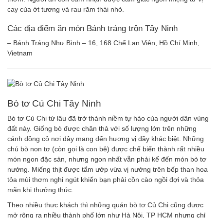
cay của ớt tương và rau răm thái nhỏ.
Các địa điểm ăn món Bánh tráng trộn Tây Ninh
– Bánh Tráng Như Bình – 16, 168 Chế Lan Viên, Hồ Chí Minh,
Vietnam
Bò tơ Củ Chi Tây Ninh
Bò tơ Củ Chi từ lâu đã trở thành niềm tự hào của người dân vùng
đất này. Giống bò được chăn thả với số lượng lớn trên những
cánh đồng cỏ nơi đây mang đến hương vị đầy khác biệt. Những
chú bò non tơ (còn gọi là con bê) được chế biến thành rất nhiều
món ngon đặc sản, nhưng ngon nhất vẫn phải kể đến món bò tơ
nướng. Miếng thịt được tẩm ướp vừa vị nướng trên bếp than hoa
tỏa mùi thơm nghi ngút khiến bạn phải cồn cào ngồi đợi và thỏa
mãn khi thưởng thức.
Theo nhiều thực khách thì những quán bò tơ Củ Chi cũng được
mở rộng ra nhiều thành phố lớn như Hà Nội, TP HCM nhưng chỉ