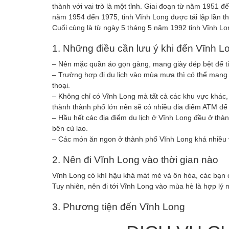
thành với vai trò là một tỉnh. Giai đoạn từ năm 1951 
năm 1954 đến 1975, tỉnh Vĩnh Long được tái lập lần 
Cuối cùng là từ ngày 5 tháng 5 năm 1992 tỉnh Vĩnh 
1. Những điều cần lưu ý khi đến Vĩnh L
– Nên mặc quần áo gọn gàng, mang giày dép bệt để tiệ
– Trường hợp đi du lịch vào mùa mưa thì có thể mang 
thoại.
– Không chỉ có Vĩnh Long mà tất cả các khu vực khác, 
thành thành phố lớn nên sẽ có nhiều đia điểm ATM để b
– Hầu hết các địa điểm du lịch ở Vĩnh Long đều ở thàn
bên cù lao.
– Các món ăn ngon ở thành phố Vĩnh Long khá nhiều 
2. Nên đi Vĩnh Long vào thời gian nào
Vĩnh Long có khí hậu khá mát mẻ và ôn hòa, các bạn có
Tuy nhiên, nên đi tới Vĩnh Long vào mùa hè là hợp lý n
3. Phương tiện đến Vĩnh Long