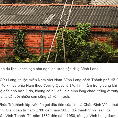
an du lịch khách sạn nhà nghỉ phương tiện đi lại Vĩnh Long
g Cửu Long, thuộc miền Nam Việt Nam. Vĩnh Long cách Thành phố Hồ 
 40 km về phía Nam theo đường Quốc lộ 1A. Tỉnh nằm trong vùng khí
ộ dốc nhỏ hơn 2 độ, không có núi đồi, địa hình lòng chảo, trũng ở tru
hia cắt bởi nhiều con sông và kênh rạch.
c Trú thành lập, với tên gọi đầu tiên của tỉnh là Châu Định Viễn, thu
nh. Giai đoạn từ năm 1780 đến năm 1805, đổi thành Vĩnh Trấn, từ
rấn Vĩnh Thanh. Từ năm 1832 đến năm 1950, tên gọi Vĩnh Long được 