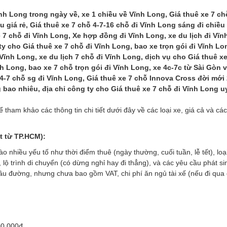
ĩnh Long trong ngày về, xe 1 chiều về Vĩnh Long, Giá thuê xe 7 ch
 giá rẻ, Giá thuê xe 7 chỗ 4-7-16 chỗ đi Vĩnh Long sáng đi chiều 
e 7 chỗ đi Vĩnh Long, Xe hợp đồng đi Vĩnh Long, xe du lịch đi Vĩn
ty cho Giá thuê xe 7 chỗ đi Vĩnh Long, bao xe trọn gói đi Vĩnh Lo
Vĩnh Long, xe du lịch 7 chỗ đi Vĩnh Long, dịch vụ cho Giá thuê x
h Long, bao xe 7 chỗ trọn gói đi Vĩnh Long, xe 4c-7c từ Sài Gòn 
 4-7 chỗ sg đi Vĩnh Long, Giá thuê xe 7 chỗ Innova Cross đời mới
 bao nhiêu, địa chỉ công ty cho Giá thuê xe 7 chỗ đi Vĩnh Long uy 
 tham khảo các thông tin chi tiết dưới đây về các loại xe, giá cả và các
át từ TP.HCM):
 nhiều yếu tố như thời điểm thuê (ngày thường, cuối tuần, lễ tết), loạ
, lộ trình di chuyển (có dừng nghỉ hay đi thẳng), và các yêu cầu phát si
ầu đường, nhưng chưa bao gồm VAT, chi phí ăn ngủ tài xế (nếu đi qua
00.000đ