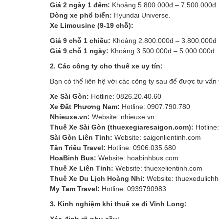
Giá 2 ngày 1 đêm:
Khoảng 5.800.000đ – 7.500.000đ
Dòng xe phổ biến:
Hyundai Universe.
Xe Limousine (9-19 chỗ):
Giá 9 chỗ 1 chiều:
Khoảng 2.800.000đ – 3.800.000đ
Giá 9 chỗ 1 ngày:
Khoảng 3.500.000đ – 5.000.000đ
2. Các công ty cho thuê xe uy tín:
Bạn có thể liên hệ với các công ty sau để được tư vấn 
Xe Sài Gòn:
Hotline: 0826.20.40.60
Xe Đất Phương Nam:
Hotline: 0907.790.780
Nhieuxe.vn:
Website: nhieuxe.vn
Thuê Xe Sài Gòn (thuexegiaresaigon.com):
Hotline
Sài Gòn Liên Tỉnh:
Website: saigonlientinh.com
Tân Triều Travel:
Hotline: 0906.035.680
HoaBinh Bus:
Website: hoabinhbus.com
Thuê Xe Liên Tỉnh:
Website: thuexelientinh.com
Thuê Xe Du Lịch Hoàng Nhi:
Website: thuexedulich
My Tam Travel:
Hotline: 0939790983
3. Kinh nghiệm khi thuê xe đi Vĩnh Long:
Xác định rõ nhu cầu: