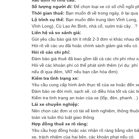
Số lượng người đi:
Để chọn loại xe có số chỗ ngồi p
Thời gian thuê:
Bạn muốn đi về trong ngày, ở lại qua
Lộ trình cụ thể:
Bạn muốn đến trung tâm Vĩnh Long, h
Vĩnh Long), Cù Lao An Bình, nhà cổ, vườn trái cây…?
Liên hệ và so sánh giá:
Gửi yêu cầu báo giá tới ít nhất 2-3 đơn vị khác nhau đ
Hỏi rõ về các ưu đãi hoặc chính sách giảm giá nếu có.
Hỏi rõ các chi phí:
Đảm bảo giá thuê đã bao gồm tất cả các chi phí như x
Hỏi về các khoản phí có thể phát sinh thêm (ví dụ: phí
nếu đi qua đêm, VAT nếu bạn cần hóa đơn).
Kiểm tra tình trạng xe:
Yêu cầu cung cấp hình ảnh thực tế của xe hoặc đến xe
Đảm bảo xe đời mới, sạch sẽ, có điều hòa tốt và các t
Kiểm tra tình trạng an toàn của xe (lốp, đèn, phanh…) 
Lái xe chuyên nghiệp:
Nên chọn các đơn vị có tài xế kinh nghiệm, thông thuộc
toàn và tuân thủ luật giao thông.
Hợp đồng thuê xe rõ ràng:
Yêu cầu hợp đồng hoặc xác nhận rõ ràng bằng văn bản (q
xe, trách nhiệm của hai bên, các khoản phạt nếu có.