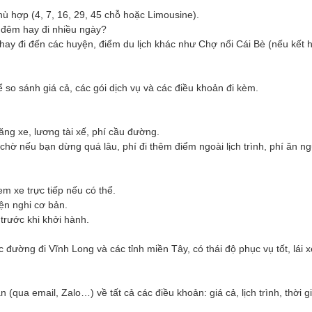
hù hợp (4, 7, 16, 29, 45 chỗ hoặc Limousine).
 đêm hay đi nhiều ngày?
ay đi đến các huyện, điểm du lịch khác như Chợ nổi Cái Bè (nếu kết 
ể so sánh giá cả, các gói dịch vụ và các điều khoản đi kèm.
ăng xe, lương tài xế, phí cầu đường.
 chờ nếu bạn dừng quá lâu, phí đi thêm điểm ngoài lịch trình, phí ăn ng
m xe trực tiếp nếu có thể.
iện nghi cơ bản.
trước khi khởi hành.
 đường đi Vĩnh Long và các tỉnh miền Tây, có thái độ phục vụ tốt, lái 
ua email, Zalo…) về tất cả các điều khoản: giá cả, lịch trình, thời gi