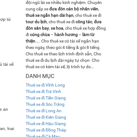
đội ngũ lái xe nhiều kinh nghiệm. Chuyên
cung cấp xe
đưa đón cán bộ nhân viên
,
thuê xe ngắn hạn dài hạn
, cho thuê xe đi
hợp từ
tour du lịch
, cho thuê xe đi
công tác
,
đưa
đón sân bay
,
xe hoa
, cho thuê xe hợp đồng
đi
cúng chùa
–
hành hương
–
làm từ
thiện
….. Cho thuê xe có tài xế ngắn hạn
theo ngày, theo gói 4 tiềng & gói 8 tiếng.
Cho thuê xe theo lịch trình định sẵn, Cho
thuê xe đi du lịch dài ngày tự chọn. Cho
ủ tài xế
thuê xe có kèm tài xế, lộ trình tự do…
DANH MỤC
Thuê xe đi Vĩnh Long
Thuê xe đi Trà Vinh
Thuê xe đi Tiền Giang
Thuê xe đi Sóc Trăng
xe an
Thuê xe đi Long An
Thuê xe đi Kiên Giang
Thuê xe đi Hậu Giang
an, loại
Thuê xe đi Đồng Tháp
Thuê xe đi Cà Mau