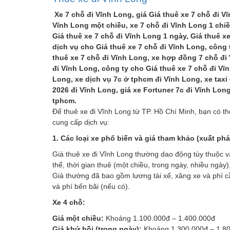
Xe 7 chỗ đi Vĩnh Long, giá Giá thuê xe 7 chỗ đi V
Vĩnh Long một chiều, xe 7 chỗ đi Vĩnh Long 1 chiều
Giá thuê xe 7 chỗ đi Vĩnh Long 1 ngày, Giá thuê x
dịch vụ cho Giá thuê xe 7 chỗ đi Vĩnh Long, công 
thuê xe 7 chỗ đi Vĩnh Long, xe hợp đồng 7 chỗ đi 
đi Vĩnh Long, công ty cho Giá thuê xe 7 chỗ đi Vĩn
Long, xe dịch vụ 7c ở tphcm đi Vĩnh Long, xe taxi
2026 đi Vĩnh Long, giá xe Fortuner 7c đi Vĩnh Long
tphcm.
Để thuê xe đi Vĩnh Long từ TP. Hồ Chí Minh, bạn có thể
cung cấp dịch vụ:
1. Các loại xe phổ biến và giá tham khảo (xuất ph
Giá thuê xe đi Vĩnh Long thường dao động tùy thuộc vào
thể, thời gian thuê (một chiều, trong ngày, nhiều ngày)
Giá thường đã bao gồm lương tài xế, xăng xe và phí c
và phí bến bãi (nếu có).
Xe 4 chỗ:
Giá một chiều:
Khoảng 1.100.000đ – 1.400.000đ
Giá khứ hồi (trong ngày):
Khoảng 1.300.000đ – 1.8