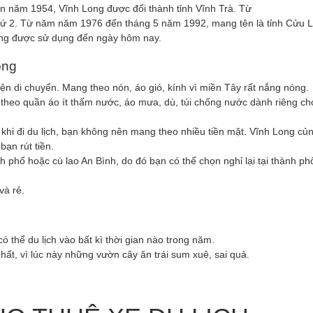
đến năm 1954, Vĩnh Long được đổi thành tỉnh Vĩnh Trà. Từ
thứ 2. Từ năm năm 1976 đến tháng 5 năm 1992, mang tên là tỉnh Cửu 
Long được sử dụng đến ngày hôm nay.
ong
n di chuyển. Mang theo nón, áo gió, kính vì miền Tây rất nắng nóng.
theo quần áo ít thấm nước, áo mưa, dù, túi chống nước dành riêng ch
khi đi du lịch, bạn không nên mang theo nhiều tiền mặt. Vĩnh Long củn
ạn rút tiền.
h phố hoặc cù lao An Bình, do đó bạn có thể chọn nghỉ lại tại thành p
và rẻ.
 thể du lịch vào bất kì thời gian nào trong năm.
hất, vì lúc này những vườn cây ăn trái sum xuê, sai quả.