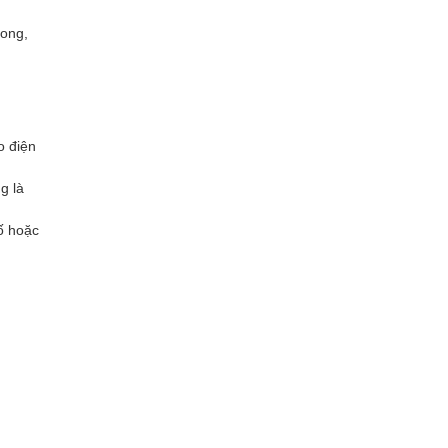
Long,
o điện
g là
hố hoặc