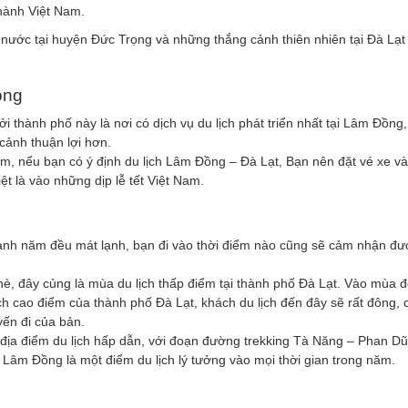
hành Việt Nam.
 nước tại huyện Đức Trọng và những thắng cảnh thiên nhiên tại Đà Lạ
ồng
 thành phố này là nơi có dịch vụ du lịch phát triển nhất tại Lâm Đồng
cảnh thuận lợi hơn.
 Nam, nếu bạn có ý định du lịch Lâm Đồng – Đà Lạt, Bạn nên đặt vé xe v
ệt là vào những dịp lễ tết Việt Nam.
anh năm đều mát lạnh, bạn đi vào thời điểm nào cũng sẽ cảm nhận đư
è, đây củng là mùa du lịch thấp điểm tại thành phố Đà Lạt. Vào mùa 
ịch cao điểm của thành phố Đà Lạt, khách du lịch đến đây sẽ rất đông, 
ến đi của bản.
 địa điểm du lịch hấp dẫn, với đoạn đường trekking Tà Năng – Phan D
p. Lâm Đồng là một điểm du lịch lý tưởng vào mọi thời gian trong năm.