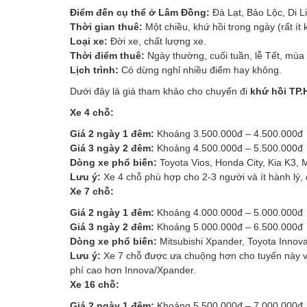
Điểm đến cụ thể ở Lâm Đồng:
Đà Lạt, Bảo Lộc, Di Li
Thời gian thuê:
Một chiều, khứ hồi trong ngày (rất ít 
Loại xe:
Đời xe, chất lượng xe.
Thời điểm thuê:
Ngày thường, cuối tuần, lễ Tết, mùa 
Lịch trình:
Có dừng nghỉ nhiều điểm hay không.
Dưới đây là giá tham khảo cho chuyến đi
khứ hồi TP.
Xe 4 chỗ:
Giá 2 ngày 1 đêm:
Khoảng 3.500.000đ – 4.500.000đ
Giá 3 ngày 2 đêm:
Khoảng 4.500.000đ – 5.500.000đ
Dòng xe phổ biến:
Toyota Vios, Honda City, Kia K3, 
Lưu ý:
Xe 4 chỗ phù hợp cho 2-3 người và ít hành lý,
Xe 7 chỗ:
Giá 2 ngày 1 đêm:
Khoảng 4.000.000đ – 5.000.000đ
Giá 3 ngày 2 đêm:
Khoảng 5.000.000đ – 6.500.000đ
Dòng xe phổ biến:
Mitsubishi Xpander, Toyota Innova,
Lưu ý:
Xe 7 chỗ được ưa chuộng hơn cho tuyến này vì 
phí cao hơn Innova/Xpander.
Xe 16 chỗ:
Giá 2 ngày 1 đêm:
Khoảng 5.500.000đ – 7.000.000đ