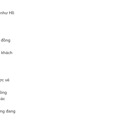
t như Hồ
, đồng
à khách
ợc vẻ
đông
các
ũng đang