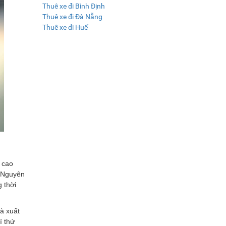
Thuê xe đi Bình Định
Thuê xe đi Đà Nẵng
Thuê xe đi Huế
 cao
y Nguyên
 thời
và xuất
í thứ