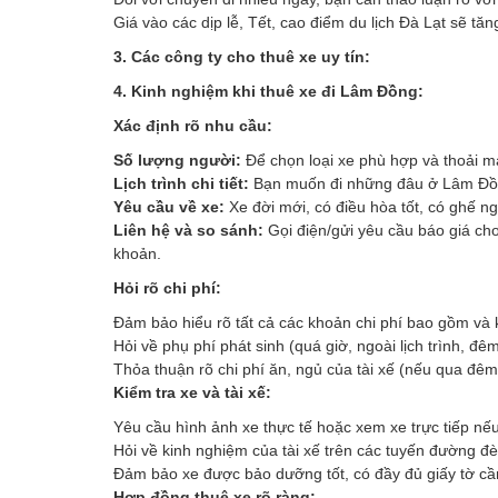
Giá vào các dịp lễ, Tết, cao điểm du lịch Đà Lạt sẽ t
3. Các công ty cho thuê xe uy tín:
4. Kinh nghiệm khi thuê xe đi Lâm Đồng:
Xác định rõ nhu cầu:
Số lượng người:
Để chọn loại xe phù hợp và thoải má
Lịch trình chi tiết:
Bạn muốn đi những đâu ở Lâm Đồng?
Yêu cầu về xe:
Xe đời mới, có điều hòa tốt, có ghế ngả
Liên hệ và so sánh:
Gọi điện/gửi yêu cầu báo giá cho 
khoản.
Hỏi rõ chi phí:
Đảm bảo hiểu rõ tất cả các khoản chi phí bao gồm và
Hỏi về phụ phí phát sinh (quá giờ, ngoài lịch trình, đ
Thỏa thuận rõ chi phí ăn, ngủ của tài xế (nếu qua đêm
Kiểm tra xe và tài xế:
Yêu cầu hình ảnh xe thực tế hoặc xem xe trực tiếp nếu
Hỏi về kinh nghiệm của tài xế trên các tuyến đường đè
Đảm bảo xe được bảo dưỡng tốt, có đầy đủ giấy tờ cần
Hợp đồng thuê xe rõ ràng: