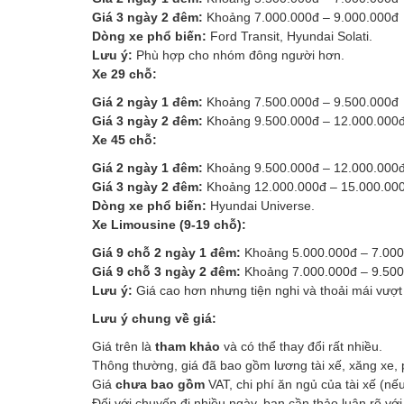
Giá 3 ngày 2 đêm:
Khoảng 7.000.000đ – 9.000.000đ
Dòng xe phổ biến:
Ford Transit, Hyundai Solati.
Lưu ý:
Phù hợp cho nhóm đông người hơn.
Xe 29 chỗ:
Giá 2 ngày 1 đêm:
Khoảng 7.500.000đ – 9.500.000đ
Giá 3 ngày 2 đêm:
Khoảng 9.500.000đ – 12.000.000
Xe 45 chỗ:
Giá 2 ngày 1 đêm:
Khoảng 9.500.000đ – 12.000.000
Giá 3 ngày 2 đêm:
Khoảng 12.000.000đ – 15.000.00
Dòng xe phổ biến:
Hyundai Universe.
Xe Limousine (9-19 chỗ):
Giá 9 chỗ 2 ngày 1 đêm:
Khoảng 5.000.000đ – 7.000
Giá 9 chỗ 3 ngày 2 đêm:
Khoảng 7.000.000đ – 9.500
Lưu ý:
Giá cao hơn nhưng tiện nghi và thoải mái vượt
Lưu ý chung về giá:
Giá trên là
tham khảo
và có thể thay đổi rất nhiều.
Thông thường, giá đã bao gồm lương tài xế, xăng xe,
Giá
chưa bao gồm
VAT, chi phí ăn ngủ của tài xế (nếu
Đối với chuyến đi nhiều ngày, bạn cần thảo luận rõ với