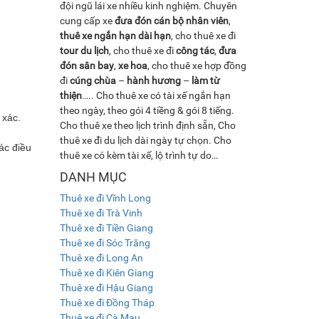
đội ngũ lái xe nhiều kinh nghiệm. Chuyên
cung cấp xe
đưa đón cán bộ nhân viên
,
thuê xe ngắn hạn dài hạn
, cho thuê xe đi
tour du lịch
, cho thuê xe đi
công tác
,
đưa
đón sân bay
,
xe hoa
, cho thuê xe hợp đồng
đi
cúng chùa
–
hành hương
–
làm từ
thiện
….. Cho thuê xe có tài xế ngắn hạn
theo ngày, theo gói 4 tiềng & gói 8 tiếng.
 xác.
Cho thuê xe theo lịch trình định sẵn, Cho
thuê xe đi du lịch dài ngày tự chọn. Cho
các điều
thuê xe có kèm tài xế, lộ trình tự do…
DANH MỤC
Thuê xe đi Vĩnh Long
Thuê xe đi Trà Vinh
Thuê xe đi Tiền Giang
Thuê xe đi Sóc Trăng
Thuê xe đi Long An
Thuê xe đi Kiên Giang
Thuê xe đi Hậu Giang
Thuê xe đi Đồng Tháp
Thuê xe đi Cà Mau