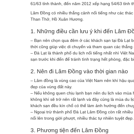
61/63 tỉnh thành, đến năm 2012 xếp hạng 54/63 tỉnh t
Lâm Đồng có nhiều thắng cảnh nổi tiếng như các thác
Than Thở, Hồ Xuân Hương.
1. Những điều cần lưu ý khi đến Lâm Đ
– Bạn nên chọn qua đêm ở các khách sạn tại Đà Lạt bởi
thời cũng giúp việc di chuyển và tham quan các thắng 
– Đà Lạt là thành phố du lịch nổi tiếng nhất nhì Việt
sạn trước khi đến để tránh tình trạng hết phòng, đặc bi
2. Nên đi Lâm Đồng vào thời gian nào
– Lâm đồng là vùng cao của Việt Nam nên khí hậu qu
đẹp của vùng đất này.
– Nếu không quen chịu lạnh bạn nên du lịch vào mùa h
không khí sẽ trở nên rất lạnh và đây củng là mùa du l
khách sạn đều kín chổ có thể làm ảnh hưởng đến chuy
– Ngoại trừ thành phố Đà Lạt Lâm Đồng còn rất nhiều
nổi lên trong giới phượt, nhiều thác tự nhiên tuyệt đẹ
3. Phương tiện đến Lâm Đồng