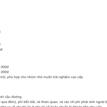
đ
đ
0đ
.000đ
.000đ
 trội, phù hợp cho nhóm nhỏ muốn trải nghiệm cao cấp.
 phí cầu đường.
 qua đêm), phí bến bãi, vé tham quan, và các chi phí phát sinh ngoài lị
 nhà xe về chi phí ăn ở cho tài xế hoặc chuẩn bị khoản tiền phụ cấp.