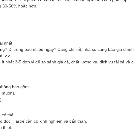
ăng 30-50% hoặc hơn.
i nhất.
 Đi trong bao nhiêu ngày? Càng chi tiết, nhà xe càng báo giá chính
, v.v.
ít nhất 3-5 đơn vị để so sánh giá cả, chất lượng xe, dịch vụ tài xế và 
 không bao gồm.
êm muộn).
).
 có thể.
o dốc. Tài xế cần có kinh nghiệm và cẩn thận.
 thiết.