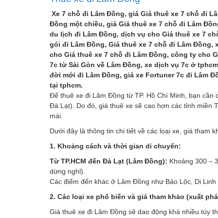
Xe 7 chỗ đi Lâm Đồng, giá Giá thuê xe 7 chỗ đi L
Đồng một chiều, giá Giá thuê xe 7 chỗ đi Lâm Đồn
du lịch đi Lâm Đồng, dịch vụ cho Giá thuê xe 7 ch
gói đi Lâm Đồng, Giá thuê xe 7 chỗ đi Lâm Đồng, 
cho Giá thuê xe 7 chỗ đi Lâm Đồng, công ty cho Gi
7c từ Sài Gòn về Lâm Đồng, xe dịch vụ 7c ở tphcm
đời mới đi Lâm Đồng, giá xe Fortuner 7c đi Lâm Đồ
tại tphcm.
Để thuê xe đi Lâm Đồng từ TP. Hồ Chí Minh, bạn cần 
Đà Lạt). Do đó, giá thuê xe sẽ cao hơn các tỉnh miền 
mái.
Dưới đây là thông tin chi tiết về các loại xe, giá tha
1. Khoảng cách và thời gian di chuyển:
Từ TP.HCM đến Đà Lạt (Lâm Đồng):
Khoảng 300 – 35
dừng nghỉ).
Các điểm đến khác ở Lâm Đồng như Bảo Lộc, Di Linh 
2. Các loại xe phổ biến và giá tham khảo (xuất ph
Giá thuê xe đi Lâm Đồng sẽ dao động khá nhiều tùy t