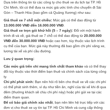
Dựa trên thông tin từ các công ty cho thuê xe du lịch tại TP. Hồ
Chí Minh, tôi có thể đưa ra mức giá ước tính cho chuyến đi Sài
Gòn – Thanh Hóa (bao gồm cả Quảng Xương) như sau:
Giá thuê xe 7 chỗ một chiều:
Mức giá có thể dao động từ
13.000.000 VNĐ đến 16.000.000 VNĐ
.
Giá thuê xe trọn gói khứ hồi (5 – 7 ngày):
Đối với một hành
trình đi và về, giá thuê xe 7 chỗ có thể dao động từ
20.000.000
VNĐ đến 30.000.000 VNĐ
hoặc cao hơn, tùy thuộc vào lịch trình
cụ thể của bạn. Mức giá này thường đã bao gồm chi phí xăng xe,
lương tài xế và phí cầu đường.
Lưu ý quan trọng:
Các mức giá trên chỉ mang tính chất tham khảo
và có thể thay
đổi tùy thuộc vào thời điểm bạn thuê và chính sách của từng công
ty.
Chi phí phát sinh:
Bạn nên hỏi rõ bên cho thuê xe về các chi phí
có thể phát sinh thêm, ví dụ như tiền ăn, nghỉ của tài xế khi đi qua
đêm (thường khách sẽ chịu chi phí này) hoặc phí gửi xe tại các
điểm tham quan.
Để có báo giá chính xác nhất
, bạn nên liên hệ trực tiếp với các
đơn vị cho thuê xe uy tín tại TP. Hồ Chí Minh và cung cấp thông