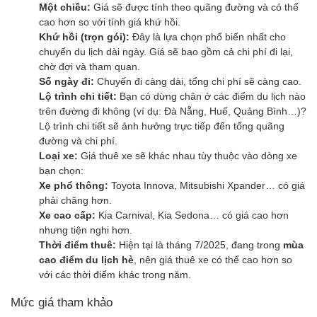
Một chiều:
Giá sẽ được tính theo quãng đường và có thể
cao hơn so với tính giá khứ hồi.
Khứ hồi (trọn gói):
Đây là lựa chọn phổ biến nhất cho
chuyến du lịch dài ngày. Giá sẽ bao gồm cả chi phí đi lại,
chờ đợi và tham quan.
Số ngày đi:
Chuyến đi càng dài, tổng chi phí sẽ càng cao.
Lộ trình chi tiết:
Bạn có dừng chân ở các điểm du lịch nào
trên đường đi không (ví dụ: Đà Nẵng, Huế, Quảng Bình…)?
Lộ trình chi tiết sẽ ảnh hưởng trực tiếp đến tổng quãng
đường và chi phí.
Loại xe:
Giá thuê xe sẽ khác nhau tùy thuộc vào dòng xe
bạn chọn:
Xe phổ thông:
Toyota Innova, Mitsubishi Xpander… có giá
phải chăng hơn.
Xe cao cấp:
Kia Carnival, Kia Sedona… có giá cao hơn
nhưng tiện nghi hơn.
Thời điểm thuê:
Hiện tại là tháng 7/2025, đang trong
mùa
cao điểm du lịch hè
, nên giá thuê xe có thể cao hơn so
với các thời điểm khác trong năm.
Mức giá tham khảo