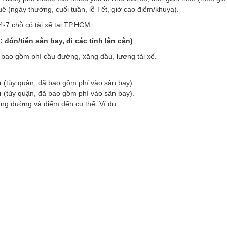
uê (ngày thường, cuối tuần, lễ Tết, giờ cao điểm/khuya).
-7 chỗ có tài xế tại TP.HCM:
đón/tiễn sân bay, đi các tỉnh lân cận)
ã bao gồm phí cầu đường, xăng dầu, lương tài xế.
u
(tùy quận, đã bao gồm phí vào sân bay).
u
(tùy quận, đã bao gồm phí vào sân bay).
ãng đường và điểm đến cụ thể. Ví dụ: