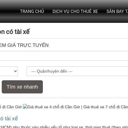
TRANG CHỦ
DỊCH VỤ CHO THUÊ XE
SÂN BAY 
n có tài xế
EM GIÁ TRỰC TUYẾN
Tìm xe nhanh
ó tài xế
.HCM) phụ thuộc vào nhiều yếu tố như loại xe, thời gian thuê (theo giờ