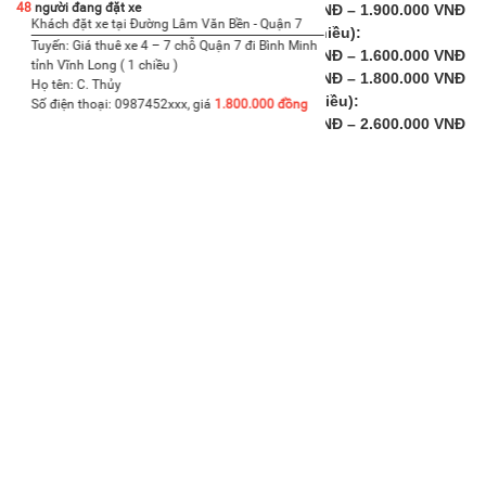
48
người đang đặt xe
Xe 7 chỗ: Khoảng
1.500.000 VNĐ – 1.900.000 VNĐ
Khách đặt xe tại Đường Lâm Văn Bền - Quận 7
Khách đặt xe tại đường 
TP.HCM đi Vĩnh Long (một chiều):
Vấp
Tuyến: Giá thuê xe 4 – 7 chỗ Quận 7 đi Bình Minh
Xe 4 chỗ: Khoảng
1.200.000 VNĐ – 1.600.000 VNĐ
Tuyến: Giá thuê xe 4 – 7
tỉnh Vĩnh Long ( 1 chiều )
Xe 7 chỗ: Khoảng
1.400.000 VNĐ – 1.800.000 VNĐ
Mũi Né ( Phan Thiết) | 1 
Họ tên: C. Thủy
Họ tên: chị Nhung
TP.HCM đi Sóc Trăng (một chiều):
Số điện thoại: 0987452xxx, giá
1.800.000 đồng
Số điện thoại: 0983114x
Xe 4 chỗ: Khoảng
2.000.000 VNĐ – 2.600.000 VNĐ
Xe 7 chỗ: Khoảng
2.200.000 VNĐ – 2.800.000 VNĐ
II. Thuê xe theo ngày (phổ biến cho đi City tour h
Giá thuê theo ngày thường bao gồm giới hạn số giờ và
1. Thuê xe đi trong nội thành TP.HCM:
Gói 4 tiếng / 50km:
Xe 4 chỗ:
Khoảng
800.000 VNĐ – 1.000.000 VNĐ
Xe 7 chỗ:
Khoảng
900.000 VNĐ – 1.100.000 VNĐ
Gói 8 tiếng / 80km (hoặc 100km tùy nhà xe):
Xe 4 chỗ:
Khoảng
1.100.000 VNĐ – 1.300.000 VNĐ
Xe 7 chỗ:
Khoảng
1.200.000 VNĐ – 1.500.000 VNĐ
Gói 10 tiếng / 100km (hoặc 120km tùy nhà xe):
Xe 4 chỗ:
Khoảng
1.200.000 VNĐ – 1.400.000 VNĐ
Xe 7 chỗ:
Khoảng
1.300.000 VNĐ – 1.600.000 VNĐ
2. Thuê xe đi tỉnh (đi về trong ngày):
Giá phụ thuộc 