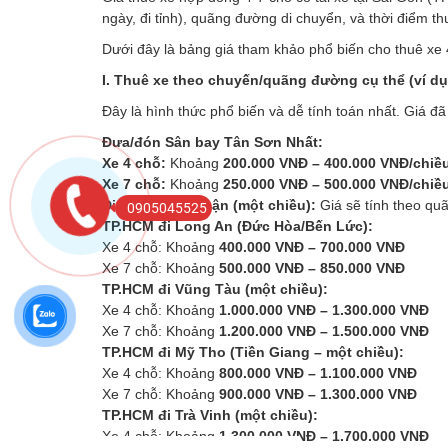
ngày, đi tỉnh), quãng đường di chuyển, và thời điểm th
Dưới đây là bảng giá tham khảo phổ biến cho thuê xe 4
I. Thuê xe theo chuyến/quãng đường cụ thể (ví dụ: 
Đây là hình thức phổ biến và dễ tính toán nhất. Giá đ
Đưa/đón Sân bay Tân Sơn Nhất:
Xe 4 chỗ:
Khoảng
200.000 VNĐ – 400.000 VNĐ/chiề
Xe 7 chỗ:
Khoảng
250.000 VNĐ – 500.000 VNĐ/chiề
Đi các tỉnh lân cận (một chiều):
Giá sẽ tính theo qu
0905045525
TP.HCM đi Long An (Đức Hòa/Bến Lức):
Xe 4 chỗ: Khoảng
400.000 VNĐ – 700.000 VNĐ
Xe 7 chỗ: Khoảng
500.000 VNĐ – 850.000 VNĐ
TP.HCM đi Vũng Tàu (một chiều):
Xe 4 chỗ: Khoảng
1.000.000 VNĐ – 1.300.000 VNĐ
Xe 7 chỗ: Khoảng
1.200.000 VNĐ – 1.500.000 VNĐ
TP.HCM đi Mỹ Tho (Tiền Giang – một chiều):
Xe 4 chỗ: Khoảng
800.000 VNĐ – 1.100.000 VNĐ
Xe 7 chỗ: Khoảng
900.000 VNĐ – 1.300.000 VNĐ
TP.HCM đi Trà Vinh (một chiều):
Xe 4 chỗ: Khoảng
1.300.000 VNĐ – 1.700.000 VNĐ