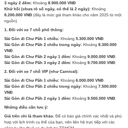
3 ngày 2 đêm:
Khoảng
8.900.000 VNĐ
Khứ hồi (chưa rõ số ngày, có thể là 2 ngày):
Khoảng
8.200.000 VNĐ
(đây là mức giá tham khảo cho năm 2025 từ một
nguồn)
1. Đối với xe 7 chỗ phổ thông:
Sài Gòn đi Chư Păh 1 chiều:
Khoảng
5.300.000 VNĐ
.
Sài Gòn đi Chư Păh 2 chiều trong ngày:
Khoảng
8.300.000
VNĐ
.
Sài Gòn đi Chư Păh 2 ngày 1 đêm:
Khoảng
9.000.000 VNĐ
.
Sài Gòn đi Chư Păh 3 ngày 2 đêm:
Khoảng
9.700.000 VNĐ
.
2. Đối với xe 7 chỗ VIP (như Carnival):
Sài Gòn đi Chư Păh 1 chiều:
Khoảng
6.000.000 VNĐ
.
Sài Gòn đi Chư Păh 2 chiều trong ngày:
Khoảng
7.500.000
VNĐ
.
Sài Gòn đi Chư Păh 2 ngày 1 đêm:
Khoảng
9.500.000 VNĐ
.
Những điều cần lưu ý:
Giá trên chỉ là tham khảo.
Để có báo giá chính xác nhất và phù
hợp với lịch trình cụ thể của bạn, nên liên hệ trực tiếp với các
công ty cho thuê xe du lịch tại TP.HCM.