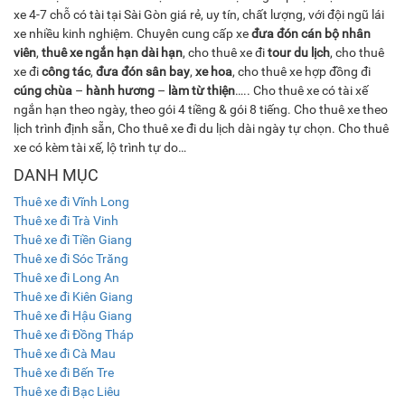
xe 4-7 chỗ có tài tại Sài Gòn giá rẻ, uy tín, chất lượng, với đội ngũ lái
xe nhiều kinh nghiệm. Chuyên cung cấp xe
đưa đón cán bộ nhân
viên
,
thuê xe ngắn hạn dài hạn
, cho thuê xe đi
tour du lịch
, cho thuê
xe đi
công tác
,
đưa đón sân bay
,
xe hoa
, cho thuê xe hợp đồng đi
cúng chùa
–
hành hương
–
làm từ thiện
….. Cho thuê xe có tài xế
ngắn hạn theo ngày, theo gói 4 tiềng & gói 8 tiếng. Cho thuê xe theo
lịch trình định sẵn, Cho thuê xe đi du lịch dài ngày tự chọn. Cho thuê
xe có kèm tài xế, lộ trình tự do…
DANH MỤC
Thuê xe đi Vĩnh Long
Thuê xe đi Trà Vinh
Thuê xe đi Tiền Giang
Thuê xe đi Sóc Trăng
Thuê xe đi Long An
Thuê xe đi Kiên Giang
Thuê xe đi Hậu Giang
Thuê xe đi Đồng Tháp
Thuê xe đi Cà Mau
Thuê xe đi Bến Tre
Thuê xe đi Bạc Liêu