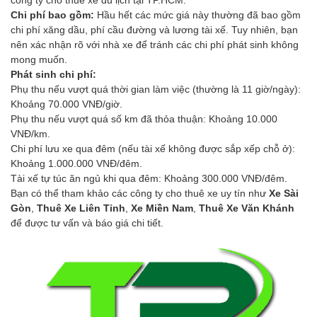
Chi phí bao gồm:
Hầu hết các mức giá này thường đã bao gồm
chi phí xăng dầu, phí cầu đường và lương tài xế. Tuy nhiên, bạn
nên xác nhận rõ với nhà xe để tránh các chi phí phát sinh không
mong muốn.
Phát sinh chi phí:
Phụ thu nếu vượt quá thời gian làm việc (thường là 11 giờ/ngày):
Khoảng 70.000 VNĐ/giờ.
Phụ thu nếu vượt quá số km đã thỏa thuận: Khoảng 10.000
VNĐ/km.
Chi phí lưu xe qua đêm (nếu tài xế không được sắp xếp chỗ ở):
Khoảng 1.000.000 VNĐ/đêm.
Tài xế tự túc ăn ngủ khi qua đêm: Khoảng 300.000 VNĐ/đêm.
Bạn có thể tham khảo các công ty cho thuê xe uy tín như
Xe Sài
Gòn
,
Thuê Xe Liên Tỉnh
,
Xe Miền Nam
,
Thuê Xe Văn Khánh
để được tư vấn và báo giá chi tiết.