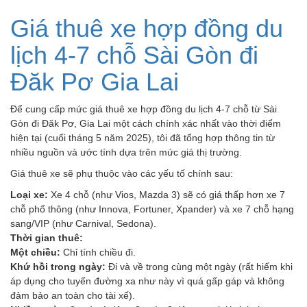
Giá thuê xe hợp đồng du
lịch 4-7 chỗ Sài Gòn đi
Đăk Pơ Gia Lai
Để cung cấp mức giá thuê xe hợp đồng du lịch 4-7 chỗ từ Sài
Gòn đi Đăk Pơ, Gia Lai một cách chính xác nhất vào thời điểm
hiện tại (cuối tháng 5 năm 2025), tôi đã tổng hợp thông tin từ
nhiều nguồn và ước tính dựa trên mức giá thị trường.
Giá thuê xe sẽ phụ thuộc vào các yếu tố chính sau:
Loại xe:
Xe 4 chỗ (như Vios, Mazda 3) sẽ có giá thấp hơn xe 7
chỗ phổ thông (như Innova, Fortuner, Xpander) và xe 7 chỗ hạng
sang/VIP (như Carnival, Sedona).
Thời gian thuê:
Một chiều:
Chỉ tính chiều đi.
Khứ hồi trong ngày:
Đi và về trong cùng một ngày (rất hiếm khi
áp dụng cho tuyến đường xa như này vì quá gấp gáp và không
đảm bảo an toàn cho tài xế).