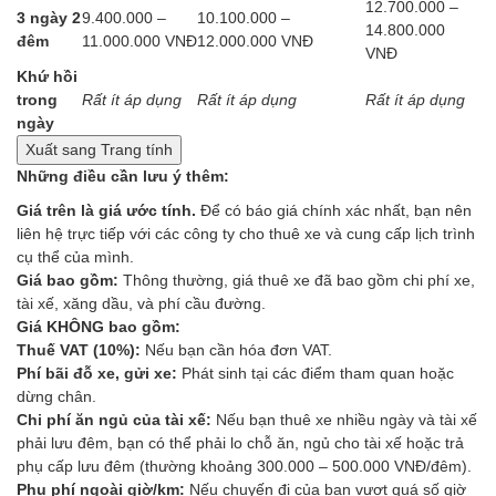
12.700.000 –
3 ngày 2
9.400.000 –
10.100.000 –
14.800.000
đêm
11.000.000 VNĐ
12.000.000 VNĐ
VNĐ
Khứ hồi
trong
Rất ít áp dụng
Rất ít áp dụng
Rất ít áp dụng
ngày
Xuất sang Trang tính
Những điều cần lưu ý thêm:
Giá trên là giá ước tính.
Để có báo giá chính xác nhất, bạn nên
liên hệ trực tiếp với các công ty cho thuê xe và cung cấp lịch trình
cụ thể của mình.
Giá bao gồm:
Thông thường, giá thuê xe đã bao gồm chi phí xe,
tài xế, xăng dầu, và phí cầu đường.
Giá KHÔNG bao gồm:
Thuế VAT (10%):
Nếu bạn cần hóa đơn VAT.
Phí bãi đỗ xe, gửi xe:
Phát sinh tại các điểm tham quan hoặc
dừng chân.
Chi phí ăn ngủ của tài xế:
Nếu bạn thuê xe nhiều ngày và tài xế
phải lưu đêm, bạn có thể phải lo chỗ ăn, ngủ cho tài xế hoặc trả
phụ cấp lưu đêm (thường khoảng 300.000 – 500.000 VNĐ/đêm).
Phụ phí ngoài giờ/km:
Nếu chuyến đi của bạn vượt quá số giờ