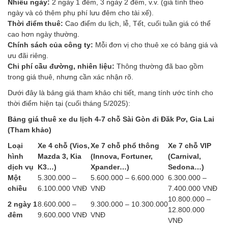
Nhiều ngày:
2 ngày 1 đêm, 3 ngày 2 đêm, v.v. (giá tính theo
ngày và có thêm phụ phí lưu đêm cho tài xế).
Thời điểm thuê:
Cao điểm du lịch, lễ, Tết, cuối tuần giá có thể
cao hơn ngày thường.
Chính sách của công ty:
Mỗi đơn vị cho thuê xe có bảng giá và
ưu đãi riêng.
Chi phí cầu đường, nhiên liệu:
Thông thường đã bao gồm
trong giá thuê, nhưng cần xác nhận rõ.
Dưới đây là bảng giá tham khảo chi tiết, mang tính ước tính cho
thời điểm hiện tại (cuối tháng 5/2025):
Bảng giá thuê xe du lịch 4-7 chỗ Sài Gòn đi Đăk Pơ, Gia Lai
(Tham khảo)
Loại
Xe 4 chỗ (Vios,
Xe 7 chỗ phổ thông
Xe 7 chỗ VIP
hình
Mazda 3, Kia
(Innova, Fortuner,
(Carnival,
dịch vụ
K3…)
Xpander…)
Sedona…)
Một
5.300.000 –
5.600.000 – 6.600.000
6.300.000 –
chiều
6.100.000 VNĐ
VNĐ
7.400.000 VNĐ
10.800.000 –
2 ngày 1
8.600.000 –
9.300.000 – 10.300.000
12.800.000
đêm
9.600.000 VNĐ
VNĐ
VNĐ