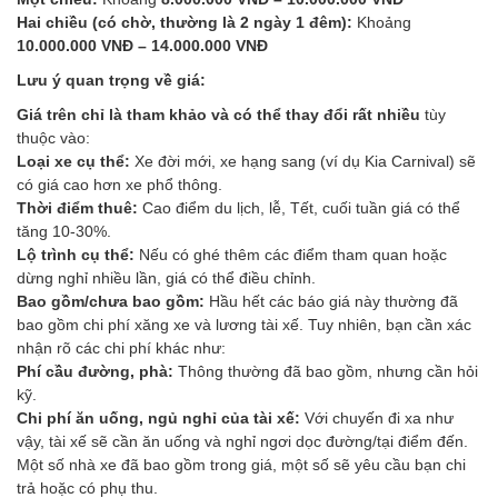
Hai chiều (có chờ, thường là 2 ngày 1 đêm):
Khoảng
10.000.000 VNĐ – 14.000.000 VNĐ
Lưu ý quan trọng về giá:
Giá trên chỉ là tham khảo và có thể thay đổi rất nhiều
tùy
thuộc vào:
Loại xe cụ thể:
Xe đời mới, xe hạng sang (ví dụ Kia Carnival) sẽ
có giá cao hơn xe phổ thông.
Thời điểm thuê:
Cao điểm du lịch, lễ, Tết, cuối tuần giá có thể
tăng 10-30%.
Lộ trình cụ thể:
Nếu có ghé thêm các điểm tham quan hoặc
dừng nghỉ nhiều lần, giá có thể điều chỉnh.
Bao gồm/chưa bao gồm:
Hầu hết các báo giá này thường đã
bao gồm chi phí xăng xe và lương tài xế. Tuy nhiên, bạn cần xác
nhận rõ các chi phí khác như:
Phí cầu đường, phà:
Thông thường đã bao gồm, nhưng cần hỏi
kỹ.
Chi phí ăn uống, ngủ nghỉ của tài xế:
Với chuyến đi xa như
vậy, tài xế sẽ cần ăn uống và nghỉ ngơi dọc đường/tại điểm đến.
Một số nhà xe đã bao gồm trong giá, một số sẽ yêu cầu bạn chi
trả hoặc có phụ thu.