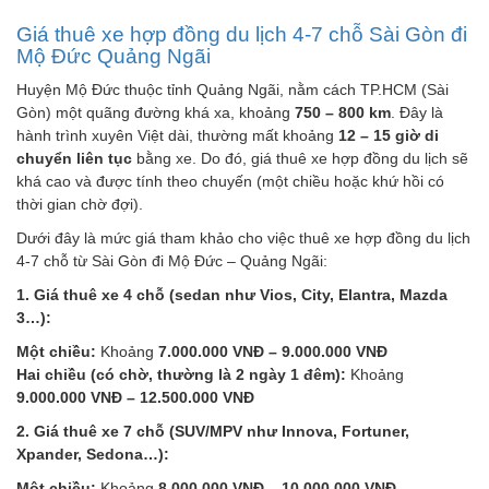
Giá thuê xe hợp đồng du lịch 4-7 chỗ Sài Gòn đi
Mộ Đức Quảng Ngãi
Huyện Mộ Đức thuộc tỉnh Quảng Ngãi, nằm cách TP.HCM (Sài
Gòn) một quãng đường khá xa, khoảng
750 – 800 km
. Đây là
hành trình xuyên Việt dài, thường mất khoảng
12 – 15 giờ di
chuyển liên tục
bằng xe. Do đó, giá thuê xe hợp đồng du lịch sẽ
khá cao và được tính theo chuyến (một chiều hoặc khứ hồi có
thời gian chờ đợi).
Dưới đây là mức giá tham khảo cho việc thuê xe hợp đồng du lịch
4-7 chỗ từ Sài Gòn đi Mộ Đức – Quảng Ngãi:
1. Giá thuê xe 4 chỗ (sedan như Vios, City, Elantra, Mazda
3…):
Một chiều:
Khoảng
7.000.000 VNĐ – 9.000.000 VNĐ
Hai chiều (có chờ, thường là 2 ngày 1 đêm):
Khoảng
9.000.000 VNĐ – 12.500.000 VNĐ
2. Giá thuê xe 7 chỗ (SUV/MPV như Innova, Fortuner,
Xpander, Sedona…):
Một chiều:
Khoảng
8.000.000 VNĐ – 10.000.000 VNĐ