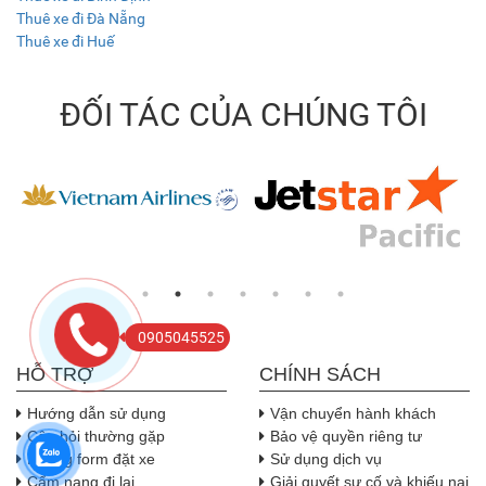
Thuê xe đi Đà Nẵng
Thuê xe đi Huế
ĐỐI TÁC CỦA CHÚNG TÔI
0905045525
HỖ TRỢ
CHÍNH SÁCH
Hướng dẫn sử dụng
Vận chuyển hành khách
Câu hỏi thường gặp
Bảo vệ quyền riêng tư
Nhúng form đặt xe
Sử dụng dịch vụ
Cẩm nang đi lại
Giải quyết sự cố và khiếu nại