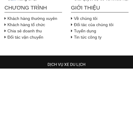
CHƯƠNG TRÌNH
GIỚI THIỆU
Khách hàng thường xuyên
Về chúng tôi
Khách hàng tổ chức
Đối tác của chúng tôi
Chia sẻ doanh thu
Tuyển dụng
Đối tác vận chuyển
Tin tức công ty
DỊCH VỤ XE DU LỊCH
TRẦM HƯƠNG TRAVEL
Địa chỉ:
Địa chỉ: 544 phường Hòa Bình, Thành phố Hồ Chí 
Minh
, Việt Nam
( Lưu ý: Hiện tại xe có đã có tại các quận huyện trong TP. Hồ Chí
Minh, xe tới đón chỉ trong 30 phút khi quý khách đặt xe )
Số điện thoại: Zalo: 0942 245 300 ( Mr.Hùng )