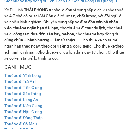
Giá thuê xe hợp đồng du lịch 7 chỗ Sài Gòn đi Đông Hà Quảng Trị
Xe Du Lịch
THÁI PHONG
tự hào là đơn vị cung cấp dịch vụ cho thuê
xe 4-7 chỗ có tài tại Sài Gòn giá rẻ, uy tín, chất lượng, với đội ngũ lái
xe nhiều kinh nghiệm. Chuyên cung cấp xe
đưa đón cán bộ nhân
viên
,
thuê xe ngắn hạn dài hạn
, cho thuê xe đi
tour du lịch
, cho thuê
xe đi
công tác
,
đưa đón sân bay
,
xe hoa
, cho thuê xe hợp đồng đi
cúng chùa
–
hành hương
–
làm từ thiện
….. Cho thuê xe có tài xế
ngắn hạn theo ngày, theo gói 4 tiềng & gói 8 tiếng. Cho thuê xe theo
lịch trình định sẵn, Cho thuê xe đi du lịch dài ngày tự chọn. Cho thuê
xe có kèm tài xế, lộ trình tự do…
DANH MỤC
Thuê xe đi Vĩnh Long
Thuê xe đi Trà Vinh
Thuê xe đi Tiền Giang
Thuê xe đi Sóc Trăng
Thuê xe đi Long An
Thuê xe đi Kiên Giang
Thuê xe đi Hậu Giang
Thuê xe đi Đồng Tháp
Thuê xe đi Cà Mau