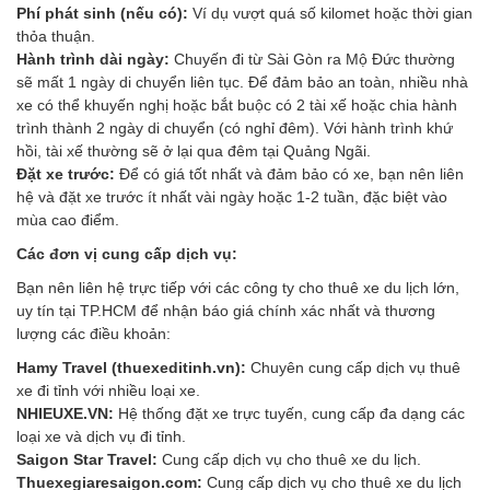
Phí phát sinh (nếu có):
Ví dụ vượt quá số kilomet hoặc thời gian
thỏa thuận.
Hành trình dài ngày:
Chuyến đi từ Sài Gòn ra Mộ Đức thường
sẽ mất 1 ngày di chuyển liên tục. Để đảm bảo an toàn, nhiều nhà
xe có thể khuyến nghị hoặc bắt buộc có 2 tài xế hoặc chia hành
trình thành 2 ngày di chuyển (có nghỉ đêm). Với hành trình khứ
hồi, tài xế thường sẽ ở lại qua đêm tại Quảng Ngãi.
Đặt xe trước:
Để có giá tốt nhất và đảm bảo có xe, bạn nên liên
hệ và đặt xe trước ít nhất vài ngày hoặc 1-2 tuần, đặc biệt vào
mùa cao điểm.
Các đơn vị cung cấp dịch vụ:
Bạn nên liên hệ trực tiếp với các công ty cho thuê xe du lịch lớn,
uy tín tại TP.HCM để nhận báo giá chính xác nhất và thương
lượng các điều khoản:
Hamy Travel (thuexeditinh.vn):
Chuyên cung cấp dịch vụ thuê
xe đi tỉnh với nhiều loại xe.
NHIEUXE.VN:
Hệ thống đặt xe trực tuyến, cung cấp đa dạng các
loại xe và dịch vụ đi tỉnh.
Saigon Star Travel:
Cung cấp dịch vụ cho thuê xe du lịch.
Thuexegiaresaigon.com:
Cung cấp dịch vụ cho thuê xe du lịch