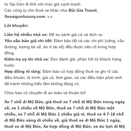
từ Sài Gòn đi tỉnh với mức giá cạnh tranh.
Các công ty cho thuê xe khác như
Bùi Gia Travel,
Xesaigonluxury.com
, v.v.
Lời khuyên:
Liên hệ nhiều nhà xe:
Để so sánh giá cả và dịch vụ.
Yêu cầu báo giá chi tiết:
Đảm bảo tất cả các chi phí (xăng, cầu
đường, lương tài xế, ăn ở tài xế) đều được nêu rõ trong hợp
đồng.
Kiểm tra uy tín nhà xe:
Đọc đánh giá, phản hồi từ khách hàng
trước.
Hợp đồng rõ ràng:
Đảm bảo có hợp đồng thuê xe ghi rõ các
điều khoản, lộ trình, giá cả, thời gian, và các điều kiện phát sinh
để tránh những hiểu lầm không đáng có.
Chúc bạn có chuyến đi an toàn và thuận lợi!
Xe 7 chỗ đi Mộ Đức, giá thuê xe 7 chỗ đi Mộ Đức trong ngày
về, xe 1 chiều về Mộ Đức, thuê xe 7 chỗ đi Mộ Đức một
chiều, xe 7 chỗ đi Mộ Đức 1 chiều giá rẻ, thuê xe 4-7-16 chỗ
đi Mộ Đức sáng đi chiều về, giá thuê xe đi Mộ Đức 1 ngày,
thuê xe đi Mộ Đức, Xe hợp đồng đi Mộ Đức, xe du lịch đi Mộ