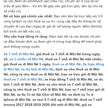
tại các điểm du lịch/khách sạn (nếu có), chi phí ăn ở của lái xe
(nếu đi qua đêm – trừ khi đã gộp vào giá trọn gói), tiền tip cho tài
xế (nếu có).
Để có báo giá chính xác nhất:
Bạn nên liên hệ trực tiếp với 3-5
công ty/dịch vụ cho thuê xe uy tín, cung cấp đầy đủ thông tin về
chuyến đi của bạn (ngày đi, giờ đi, số lượng người, điểm đón/trả,
lịch trình chi tiết nếu có).
Yêu cầu hợp đồng rõ ràng:
Đảm bảo tất cả các khoản chi phí
và điều khoản dịch vụ được ghi rõ trong hợp đồng để tránh phát
sinh không mong muốn.
Xe 7 chỗ đi Mũi Né
, giá thuê xe 7 chỗ đi Mũi Né trong ngày
về,
xe 1 chiều về Mũi Né
, thuê xe 7 chỗ đi Mũi Né một chiều,
giá thuê xe đi Mũi Né 1 ngày,
thuê xe đi Mũi Né
,
Xe hợp đồng
đi Mũi Né
,
xe du lịch đi Mũi Né
, dịch vụ cho thuê xe đi Mũi
Né, công ty cho thuê xe đi Mũi Né, bao xe trọn gói đi Mũi Né,
thuê xe 7 chỗ đi Mũi Né
, xe hợp đồng 7 chỗ đi Mũi Né, xe du
lịch 7 chỗ đi Mũi Né, dịch vụ cho thuê xe 7 chỗ đi Mũi Né,
công ty cho thuê xe 7 chỗ đi Mũi Né, bao xe 7 chỗ trọn gói đi
Mũi Né, xe 4c-7c từ Sài Gòn về Mũi Né, xe dịch vụ 7c ở
tphcm đi Mũi Né, xe taxi 4-7 chỗ sg đi Mũi Né, thuê xe 7 chỗ
Innova 2017 2018 2019 2020 đời mới đi Mũi Né, giá xe