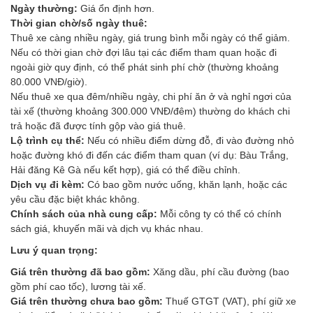
Ngày thường:
Giá ổn định hơn.
Thời gian chờ/số ngày thuê:
Thuê xe càng nhiều ngày, giá trung bình mỗi ngày có thể giảm.
Nếu có thời gian chờ đợi lâu tại các điểm tham quan hoặc đi
ngoài giờ quy định, có thể phát sinh phí chờ (thường khoảng
80.000 VNĐ/giờ).
Nếu thuê xe qua đêm/nhiều ngày, chi phí ăn ở và nghỉ ngơi của
tài xế (thường khoảng 300.000 VNĐ/đêm) thường do khách chi
trả hoặc đã được tính gộp vào giá thuê.
Lộ trình cụ thể:
Nếu có nhiều điểm dừng đỗ, đi vào đường nhỏ
hoặc đường khó đi đến các điểm tham quan (ví dụ: Bàu Trắng,
Hải đăng Kê Gà nếu kết hợp), giá có thể điều chỉnh.
Dịch vụ đi kèm:
Có bao gồm nước uống, khăn lạnh, hoặc các
yêu cầu đặc biệt khác không.
Chính sách của nhà cung cấp:
Mỗi công ty có thể có chính
sách giá, khuyến mãi và dịch vụ khác nhau.
Lưu ý quan trọng:
Giá trên thường đã bao gồm:
Xăng dầu, phí cầu đường (bao
gồm phí cao tốc), lương tài xế.
Giá trên thường chưa bao gồm:
Thuế GTGT (VAT), phí giữ xe