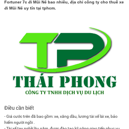
Fortuner 7c đi Mũi Né bao nhiêu, địa chỉ công ty cho thuê xe
đi Mũi Né uy tín tại tphcm.
Điều cần biết
- Giá cước trên đã bao gồm: xe, xăng dầu, lương tài xế lái xe, bảo
hiểm người ngồi .
- Tài xế tay nghề lâu năm, được đào tạo kỹ năng giao tiếp phục vụ