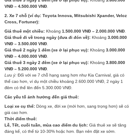
VNĐ – 4.500.000 VNĐ
.
2. Xe 7 chỗ (ví dụ: Toyota Innova, Mitsubishi Xpander, Veloz
Cross, Fortuner):
Giá thuê một chiều:
Khoảng
1.500.000 VNĐ – 2.000.000 VNĐ
.
Giá thuê đi về trong ngày (đưa đi đón về):
Khoảng
3.000.000
VNĐ – 3.500.000 VNĐ
.
Giá thuê 2 ngày 1 đêm (xe ở lại phục vụ):
Khoảng
3.000.000
VNĐ – 4.000.000 VNĐ
.
Giá thuê 3 ngày 2 đêm (xe ở lại phục vụ):
Khoảng
3.800.000
VNĐ – 5.200.000 VNĐ
.
Lưu ý:
Đối với xe 7 chỗ hạng sang hơn như Kia Carnival, giá có
thể cao hơn, ví dụ một chiều khoảng 2.600.000 VNĐ, 2 ngày 1
đêm có thể lên đến 5.300.000 VNĐ.
Các yếu tố ảnh hưởng đến giá thuê:
Loại xe cụ thể:
Dòng xe, đời xe (mới hơn, sang trọng hơn) sẽ có
giá cao hơn.
Thời điểm thuê:
Lễ, Tết, cuối tuần, mùa cao điểm du lịch:
Giá thuê xe sẽ tăng
đáng kể, có thể từ 10-30% hoặc hơn. Bạn nên đặt xe sớm.