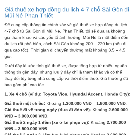
Giá thuê xe hợp đồng du lịch 4-7 chỗ Sài Gòn đi
Mũi Né Phan Thiết
Để cung cấp thông tin chính xác về giá thuê xe hợp đồng du lịch
4-7 chỗ từ Sài Gòn đi Mũi Né, Phan Thiết, tôi sẽ đưa ra khoảng
giá tham khảo và các yếu tố ảnh hưởng. Mũi Né là một điểm đến
du lịch rất phổ biến, cách Sài Gòn khoảng 200 – 220 km (nếu đi
qua cao tốc). Thời gian di chuyển thường mất khoảng 3.5 – 4.5
giờ.
Dưới đây là ước tính giá thuê xe, được tổng hợp từ nhiều nguồn
thông tin gần đây, nhưng lưu ý đây chỉ là tham khảo và có thể
thay đổi tùy từng nhà cung cấp và thời điểm thuê. Giá thường đã
bao gồm phí cao tốc.
1. Xe 4 chỗ (ví dụ: Toyota Vios, Hyundai Accent, Honda City):
Giá thuê một chiều:
Khoảng
1.300.000 VNĐ – 1.800.000 VNĐ
.
Giá thuê đi về trong ngày (đưa đi đón về):
Khoảng
2.600.000
VNĐ – 3.000.000 VNĐ
.
Giá thuê 2 ngày 1 đêm (xe ở lại phục vụ):
Khoảng
2.700.000
VNĐ – 3.500.000 VNĐ
.
Giá thuê 3 ngày 2 đêm (xe ở lại phục vụ):
Khoảng
3.600.000