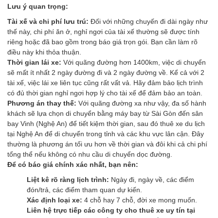
Lưu ý quan trọng:
Tài xế và chi phí lưu trú:
Đối với những chuyến đi dài ngày như
thế này, chi phí ăn ở, nghỉ ngơi của tài xế thường sẽ được tính
riêng hoặc đã bao gồm trong báo giá trọn gói. Bạn cần làm rõ
điều này khi thỏa thuận.
Thời gian lái xe:
Với quãng đường hơn 1400km, việc di chuyển
sẽ mất ít nhất 2 ngày đường đi và 2 ngày đường về. Kể cả với 2
tài xế, việc lái xe liên tục cũng rất vất vả. Hãy đảm bảo lịch trình
có đủ thời gian nghỉ ngơi hợp lý cho tài xế để đảm bảo an toàn.
Phương án thay thế:
Với quãng đường xa như vậy, đa số hành
khách sẽ lựa chọn di chuyển bằng máy bay từ Sài Gòn đến sân
bay Vinh (Nghệ An) để tiết kiệm thời gian, sau đó thuê xe du lịch
tại Nghệ An để di chuyển trong tỉnh và các khu vực lân cận. Đây
thường là phương án tối ưu hơn về thời gian và đôi khi cả chi phí
tổng thể nếu không có nhu cầu di chuyển dọc đường.
Để có báo giá chính xác nhất, bạn nên:
Liệt kê rõ ràng lịch trình:
Ngày đi, ngày về, các điểm
đón/trả, các điểm tham quan dự kiến.
Xác định loại xe:
4 chỗ hay 7 chỗ, đời xe mong muốn.
Liên hệ trực tiếp các công ty cho thuê xe uy tín tại