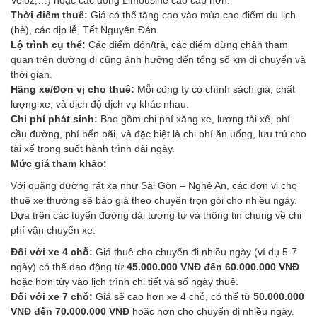
Thời điểm thuê:
Giá có thể tăng cao vào mùa cao điểm du lịch
(hè), các dịp lễ, Tết Nguyên Đán.
Lộ trình cụ thể:
Các điểm đón/trả, các điểm dừng chân tham
quan trên đường đi cũng ảnh hưởng đến tổng số km di chuyển và
thời gian.
Hãng xe/Đơn vị cho thuê:
Mỗi công ty có chính sách giá, chất
lượng xe, và dịch độ dịch vụ khác nhau.
Chi phí phát sinh:
Bao gồm chi phí xăng xe, lương tài xế, phí
cầu đường, phí bến bãi, và đặc biệt là chi phí ăn uống, lưu trú cho
tài xế trong suốt hành trình dài ngày.
Mức giá tham khảo:
Với quãng đường rất xa như Sài Gòn – Nghệ An, các đơn vị cho
thuê xe thường sẽ báo giá theo chuyến trọn gói cho nhiều ngày.
Dựa trên các tuyến đường dài tương tự và thông tin chung về chi
phí vận chuyển xe:
Đối với xe 4 chỗ:
Giá thuê cho chuyến đi nhiều ngày (ví dụ 5-7
ngày) có thể dao động từ
45.000.000 VNĐ đến 60.000.000 VNĐ
hoặc hơn tùy vào lịch trình chi tiết và số ngày thuê.
Đối với xe 7 chỗ:
Giá sẽ cao hơn xe 4 chỗ, có thể từ
50.000.000
VNĐ đến 70.000.000 VNĐ
hoặc hơn cho chuyến đi nhiều ngày.