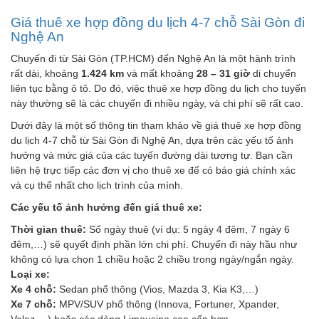
Giá thuê xe hợp đồng du lịch 4-7 chỗ Sài Gòn đi
Nghệ An
Chuyến đi từ Sài Gòn (TP.HCM) đến Nghệ An là một hành trình
rất dài, khoảng
1.424 km
và mất khoảng
28 – 31 giờ
di chuyển
liên tục bằng ô tô. Do đó, việc thuê xe hợp đồng du lịch cho tuyến
này thường sẽ là các chuyến đi nhiều ngày, và chi phí sẽ rất cao.
Dưới đây là một số thông tin tham khảo về giá thuê xe hợp đồng
du lịch 4-7 chỗ từ Sài Gòn đi Nghệ An, dựa trên các yếu tố ảnh
hưởng và mức giá của các tuyến đường dài tương tự. Bạn cần
liên hệ trực tiếp các đơn vị cho thuê xe để có báo giá chính xác
và cụ thể nhất cho lịch trình của mình.
Các yếu tố ảnh hưởng đến giá thuê xe:
Thời gian thuê:
Số ngày thuê (ví dụ: 5 ngày 4 đêm, 7 ngày 6
đêm,…) sẽ quyết định phần lớn chi phí. Chuyến đi này hầu như
không có lựa chọn 1 chiều hoặc 2 chiều trong ngày/ngắn ngày.
Loại xe:
Xe 4 chỗ:
Sedan phổ thông (Vios, Mazda 3, Kia K3,…)
Xe 7 chỗ:
MPV/SUV phổ thông (Innova, Fortuner, Xpander,
Veloz,…) hoặc các dòng Limousine cao cấp hơn.