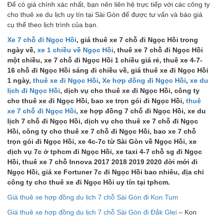
Để có giá chính xác nhất, bạn nên liên hệ trực tiếp với các công ty
cho thuê xe du lịch uy tín tại Sài Gòn để được tư vấn và báo giá
cụ thể theo lịch trình của bạn.
Xe 7 chỗ đi Ngọc Hồi
, giá thuê xe 7 chỗ đi Ngọc Hồi trong
ngày về,
xe 1 chiều về Ngọc Hồi
, thuê xe 7 chỗ đi Ngọc Hồi
một chiều, xe 7 chỗ đi Ngọc Hồi 1 chiều giá rẻ, thuê xe 4-7-
16 chỗ đi Ngọc Hồi sáng đi chiều về, giá thuê xe đi Ngọc Hồi
1 ngày,
thuê xe đi Ngọc Hồi
,
Xe hợp đồng đi Ngọc Hồi
,
xe du
lịch đi Ngọc Hồi
, dịch vụ cho thuê xe đi Ngọc Hồi, công ty
cho thuê xe đi Ngọc Hồi, bao xe trọn gói đi Ngọc Hồi,
thuê
xe 7 chỗ đi Ngọc Hồi
, xe hợp đồng 7 chỗ đi Ngọc Hồi, xe du
lịch 7 chỗ đi Ngọc Hồi, dịch vụ cho thuê xe 7 chỗ đi Ngọc
Hồi, công ty cho thuê xe 7 chỗ đi Ngọc Hồi, bao xe 7 chỗ
trọn gói đi Ngọc Hồi, xe 4c-7c từ Sài Gòn về Ngọc Hồi, xe
dịch vụ 7c ở tphcm đi Ngọc Hồi, xe taxi 4-7 chỗ sg đi Ngọc
Hồi, thuê xe 7 chỗ Innova 2017 2018 2019 2020 đời mới đi
Ngọc Hồi, giá xe Fortuner 7c đi Ngọc Hồi bao nhiêu, địa chỉ
công ty cho thuê xe đi Ngọc Hồi uy tín tại tphcm.
Giá thuê xe hợp đồng du lịch 7 chỗ Sài Gòn đi Kon Tum
Giá thuê xe hợp đồng du lịch 7 chỗ Sài Gòn đi Đắk Glei
– Kon