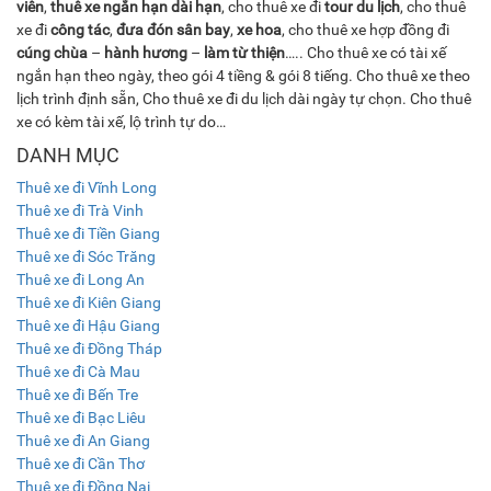
viên
,
thuê xe ngắn hạn dài hạn
, cho thuê xe đi
tour du lịch
, cho thuê
xe đi
công tác
,
đưa đón sân bay
,
xe hoa
, cho thuê xe hợp đồng đi
cúng chùa
–
hành hương
–
làm từ thiện
….. Cho thuê xe có tài xế
ngắn hạn theo ngày, theo gói 4 tiềng & gói 8 tiếng. Cho thuê xe theo
lịch trình định sẵn, Cho thuê xe đi du lịch dài ngày tự chọn. Cho thuê
xe có kèm tài xế, lộ trình tự do…
DANH MỤC
Thuê xe đi Vĩnh Long
Thuê xe đi Trà Vinh
Thuê xe đi Tiền Giang
Thuê xe đi Sóc Trăng
Thuê xe đi Long An
Thuê xe đi Kiên Giang
Thuê xe đi Hậu Giang
Thuê xe đi Đồng Tháp
Thuê xe đi Cà Mau
Thuê xe đi Bến Tre
Thuê xe đi Bạc Liêu
Thuê xe đi An Giang
Thuê xe đi Cần Thơ
Thuê xe đi Đồng Nai