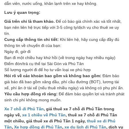
dẫn viên, nước uống, khăn lạnh trên xe hay không.
Lưu ý quan trọng:
Giá trên chỉ là tham khảo.
Để có báo giá chính xác và tốt nhất,
bạn nên liên hệ trực tiếp với 3-5 công ty/dịch vụ cho thuê xe uy
tín.
Cung cấp thông tin chi tiết:
Khi liên hệ, hãy cung cấp đầy đủ
thông tin về chuyến đi của bạn:
Ngày đi, giờ đi
Bạn đi một chiều hay khứ hồi (về trong ngày hay nhiều ngày)
Điểm đón/trả cụ thể tại Sài Gòn và Phú Tân
Số lượng người đi để họ tư vấn loại xe phù hợp
Hỏi rõ về các khoản bao gồm và không bao gồm:
Đảm bảo
giá báo đã bao gồm xăng dầu, phí cầu đường (BOT), lương tài
xế, phí ăn ở tài xế (nếu thuê nhiều ngày) và không có phụ phí ẩn.
Yêu cầu hợp đồng rõ ràng:
Để đảm bảo quyền lợi và tránh phát
sinh chi phí không mong muốn.
Xe 7 chỗ đi Phú Tân
, giá thuê xe 7 chỗ đi Phú Tân trong
ngày về,
xe 1 chiều về Phú Tân
, thuê xe 7 chỗ đi Phú Tân
một chiều, giá thuê xe đi Phú Tân 1 ngày,
thuê xe đi Phú
Tân
,
Xe hợp đồng đi Phú Tân
,
xe du lịch đi Phú Tân
, dịch vụ