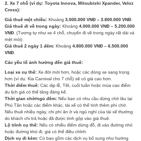
2. Xe 7 chỗ (ví dụ: Toyota Innova, Mitsubishi Xpander, Veloz
Cross):
Giá thuê một chiều:
Khoảng
3.000.000 VNĐ – 3.800.000 VNĐ
.
Giá thuê đi về trong ngày:
Khoảng
4.000.000 VNĐ – 5.200.000
VNĐ
. (Tương tự như xe 4 chỗ, chuyến đi về trong ngày rất dài và
mệt mỏi).
Giá thuê 2 ngày 1 đêm:
Khoảng
4.800.000 VNĐ – 6.500.000
VNĐ
.
Các yếu tố ảnh hưởng đến giá thuê:
Loại xe cụ thể:
Xe đời mới hơn, hoặc các dòng xe sang trọng
hơn (ví dụ: Kia Carnival cho 7 chỗ) sẽ có giá cao hơn.
Thời điểm thuê:
Các dịp lễ, Tết, cuối tuần hoặc mùa cao điểm
du lịch giá có thể tăng đáng kể.
Thời gian chờ/ngủ đêm:
Nếu bạn có nhu cầu dừng chờ lâu tại
Phú Tân hoặc các điểm khác, tài xế có thể tính thêm phí chờ.
Nếu thuê nhiều ngày, chi phí ăn ở và ngủ nghỉ của tài xế thường
do khách chi trả hoặc đã được tính gộp vào giá thuê.
Lộ trình cụ thể:
Nếu có nhiều điểm dừng đỗ, đi vào đường nhỏ
hoặc đường khó đi, giá có thể điều chỉnh.
Dịch vụ đi kèm:
Có bao gồm các dịch vụ bổ sung như hướng