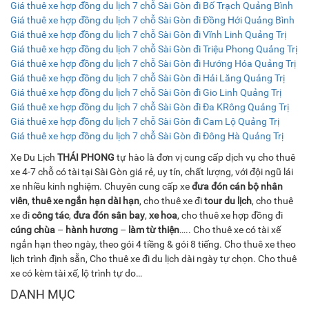
Giá thuê xe hợp đồng du lịch 7 chỗ Sài Gòn đi Bố Trạch Quảng Bình
Giá thuê xe hợp đồng du lịch 7 chỗ Sài Gòn đi Đồng Hới Quảng Bình
Giá thuê xe hợp đồng du lịch 7 chỗ Sài Gòn đi Vĩnh Linh Quảng Trị
Giá thuê xe hợp đồng du lịch 7 chỗ Sài Gòn đi Triệu Phong Quảng Trị
Giá thuê xe hợp đồng du lịch 7 chỗ Sài Gòn đi Hướng Hóa Quảng Trị
Giá thuê xe hợp đồng du lịch 7 chỗ Sài Gòn đi Hải Lăng Quảng Trị
Giá thuê xe hợp đồng du lịch 7 chỗ Sài Gòn đi Gio Linh Quảng Trị
Giá thuê xe hợp đồng du lịch 7 chỗ Sài Gòn đi Đa KRông Quảng Trị
Giá thuê xe hợp đồng du lịch 7 chỗ Sài Gòn đi Cam Lộ Quảng Trị
Giá thuê xe hợp đồng du lịch 7 chỗ Sài Gòn đi Đông Hà Quảng Trị
Xe Du Lịch
THÁI PHONG
tự hào là đơn vị cung cấp dịch vụ cho thuê
xe 4-7 chỗ có tài tại Sài Gòn giá rẻ, uy tín, chất lượng, với đội ngũ lái
xe nhiều kinh nghiệm. Chuyên cung cấp xe
đưa đón cán bộ nhân
viên
,
thuê xe ngắn hạn dài hạn
, cho thuê xe đi
tour du lịch
, cho thuê
xe đi
công tác
,
đưa đón sân bay
,
xe hoa
, cho thuê xe hợp đồng đi
cúng chùa
–
hành hương
–
làm từ thiện
….. Cho thuê xe có tài xế
ngắn hạn theo ngày, theo gói 4 tiềng & gói 8 tiếng. Cho thuê xe theo
lịch trình định sẵn, Cho thuê xe đi du lịch dài ngày tự chọn. Cho thuê
xe có kèm tài xế, lộ trình tự do…
DANH MỤC