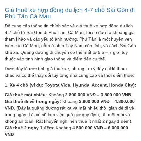
Giá thuê xe hợp đồng du lịch 4-7 chỗ Sài Gòn đi
Phú Tân Cà Mau
Để cung cấp thông tin chính xác về giá thuê xe hợp đồng du lịch
4-7 chỗ từ Sài Gòn đi Phú Tân, Cà Mau, tôi sẽ đưa ra khoảng giá
tham khảo và các yếu tố ảnh hưởng. Phú Tân là một huyện ven
biển của Cà Mau, nằm ở phía Tây Nam của tỉnh, và cách Sài Gòn
khá xa. Quãng đường di chuyển có thể mất từ 5.5 – 7 giờ, tùy
thuộc vào tình hình giao thông và điểm đến cụ thể.
Dưới đây là ước tính giá thuê xe, nhưng lưu ý đây chỉ là tham
khảo và có thể thay đổi tùy từng nhà cung cấp và thời điểm thuê:
1. Xe 4 chỗ (ví dụ: Toyota Vios, Hyundai Accent, Honda City):
Giá thuê một chiều:
Khoảng
2.800.000 VNĐ – 3.500.000 VNĐ
.
Giá thuê đi về trong ngày:
Khoảng
3.800.000 VNĐ – 4.800.000
VNĐ
. (Đây là quãng đường rất xa và mất nhiều thời gian để đi về
trong ngày. Tài xế sẽ làm việc quá giờ quy định, rất mệt mỏi và
không an toàn. Rất khuyến nghị nên thuê ít nhất 2 ngày 1 đêm).
Giá thuê 2 ngày 1 đêm:
Khoảng
4.500.000 VNĐ – 6.000.000
VNĐ
.