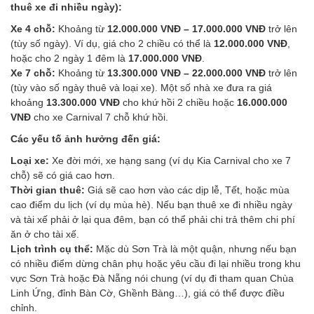
thuê xe đi nhiều ngày):
Xe 4 chỗ:
Khoảng từ
12.000.000 VNĐ – 17.000.000 VNĐ
trở lên
(tùy số ngày). Ví dụ, giá cho 2 chiều có thể là
12.000.000 VNĐ
,
hoặc cho 2 ngày 1 đêm là
17.000.000 VNĐ
.
Xe 7 chỗ:
Khoảng từ
13.300.000 VNĐ – 22.000.000 VNĐ
trở lên
(tùy vào số ngày thuê và loại xe). Một số nhà xe đưa ra giá
khoảng
13.300.000 VNĐ
cho khứ hồi 2 chiều hoặc
16.000.000
VNĐ
cho xe Carnival 7 chỗ khứ hồi.
Các yếu tố ảnh hưởng đến giá:
Loại xe:
Xe đời mới, xe hạng sang (ví dụ Kia Carnival cho xe 7
chỗ) sẽ có giá cao hơn.
Thời gian thuê:
Giá sẽ cao hơn vào các dịp lễ, Tết, hoặc mùa
cao điểm du lịch (ví dụ mùa hè). Nếu bạn thuê xe đi nhiều ngày
và tài xế phải ở lại qua đêm, bạn có thể phải chi trả thêm chi phí
ăn ở cho tài xế.
Lịch trình cụ thể:
Mặc dù Sơn Trà là một quận, nhưng nếu bạn
có nhiều điểm dừng chân phụ hoặc yêu cầu đi lại nhiều trong khu
vực Sơn Trà hoặc Đà Nẵng nói chung (ví dụ đi tham quan Chùa
Linh Ứng, đỉnh Bàn Cờ, Ghềnh Bàng…), giá có thể được điều
chỉnh.