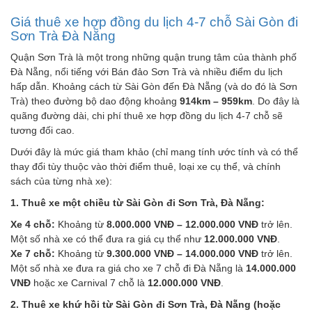
Giá thuê xe hợp đồng du lịch 4-7 chỗ Sài Gòn đi
Sơn Trà Đà Nẵng
Quận Sơn Trà là một trong những quận trung tâm của thành phố
Đà Nẵng, nổi tiếng với Bán đảo Sơn Trà và nhiều điểm du lịch
hấp dẫn. Khoảng cách từ Sài Gòn đến Đà Nẵng (và do đó là Sơn
Trà) theo đường bộ dao động khoảng
914km – 959km
. Do đây là
quãng đường dài, chi phí thuê xe hợp đồng du lịch 4-7 chỗ sẽ
tương đối cao.
Dưới đây là mức giá tham khảo (chỉ mang tính ước tính và có thể
thay đổi tùy thuộc vào thời điểm thuê, loại xe cụ thể, và chính
sách của từng nhà xe):
1. Thuê xe một chiều từ Sài Gòn đi Sơn Trà, Đà Nẵng:
Xe 4 chỗ:
Khoảng từ
8.000.000 VNĐ – 12.000.000 VNĐ
trở lên.
Một số nhà xe có thể đưa ra giá cụ thể như
12.000.000 VNĐ
.
Xe 7 chỗ:
Khoảng từ
9.300.000 VNĐ – 14.000.000 VNĐ
trở lên.
Một số nhà xe đưa ra giá cho xe 7 chỗ đi Đà Nẵng là
14.000.000
VNĐ
hoặc xe Carnival 7 chỗ là
12.000.000 VNĐ
.
2. Thuê xe khứ hồi từ Sài Gòn đi Sơn Trà, Đà Nẵng (hoặc