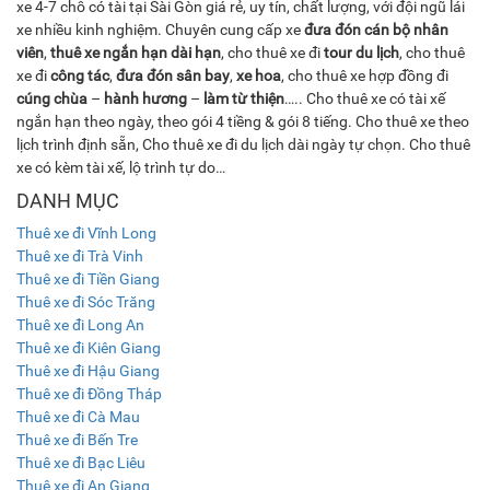
xe 4-7 chỗ có tài tại Sài Gòn giá rẻ, uy tín, chất lượng, với đội ngũ lái
xe nhiều kinh nghiệm. Chuyên cung cấp xe
đưa đón cán bộ nhân
viên
,
thuê xe ngắn hạn dài hạn
, cho thuê xe đi
tour du lịch
, cho thuê
xe đi
công tác
,
đưa đón sân bay
,
xe hoa
, cho thuê xe hợp đồng đi
cúng chùa
–
hành hương
–
làm từ thiện
….. Cho thuê xe có tài xế
ngắn hạn theo ngày, theo gói 4 tiềng & gói 8 tiếng. Cho thuê xe theo
lịch trình định sẵn, Cho thuê xe đi du lịch dài ngày tự chọn. Cho thuê
xe có kèm tài xế, lộ trình tự do…
DANH MỤC
Thuê xe đi Vĩnh Long
Thuê xe đi Trà Vinh
Thuê xe đi Tiền Giang
Thuê xe đi Sóc Trăng
Thuê xe đi Long An
Thuê xe đi Kiên Giang
Thuê xe đi Hậu Giang
Thuê xe đi Đồng Tháp
Thuê xe đi Cà Mau
Thuê xe đi Bến Tre
Thuê xe đi Bạc Liêu
Thuê xe đi An Giang