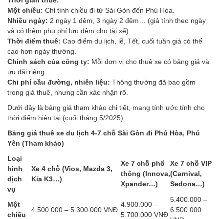
Một chiều:
Chỉ tính chiều đi từ Sài Gòn đến Phú Hòa.
Nhiều ngày:
2 ngày 1 đêm, 3 ngày 2 đêm… (giá tính theo ngày
và có thêm phụ phí lưu đêm cho tài xế).
Thời điểm thuê:
Cao điểm du lịch, lễ, Tết, cuối tuần giá có thể
cao hơn ngày thường.
Chính sách của công ty:
Mỗi đơn vị cho thuê xe có bảng giá và
ưu đãi riêng.
Chi phí cầu đường, nhiên liệu:
Thông thường đã bao gồm
trong giá thuê, nhưng cần xác nhận rõ.
Dưới đây là bảng giá tham khảo chi tiết, mang tính ước tính cho
thời điểm hiện tại (cuối tháng 5/2025):
Bảng giá thuê xe du lịch 4-7 chỗ Sài Gòn đi Phú Hòa, Phú
Yên (Tham khảo)
Loại
Xe 7 chỗ phổ
Xe 7 chỗ VIP
hình
Xe 4 chỗ (Vios, Mazda 3,
thông (Innova,
(Carnival,
dịch
Kia K3…)
Xpander…)
Sedona…)
vụ
5.400.000 –
Một
4.900.000 –
4.500.000 – 5.300.000 VNĐ
6.500.000
chiều
5.700.000 VNĐ