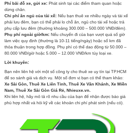
Phí bãi đỗ xe, gửi xe:
Phát sinh tại các điểm tham quan hoặc
dừng chân.
Chi phí ăn ngủ của tài xế:
Nếu bạn thuê xe nhiều ngày và tài xế
phải lưu đêm, bạn có thể phải lo chỗ ăn, ngủ cho tài xế hoặc trả
phụ cấp lưu đêm (thường khoảng 300.000 – 500.000 VNĐ/đêm).
Phụ phí ngoài giờ/km:
Nếu chuyến đi của bạn vượt quá số giờ
làm việc quy định (thường là 10-11 tiếng/ngày) hoặc số km đã
thỏa thuận trong hợp đồng. Phụ phí có thể dao động từ 50.000 –
80.000 VNĐ/giờ hoặc 5.000 – 12.000 VNĐ/km tùy loại xe.
Lời khuyên:
Bạn nên liên hệ với một số công ty cho thuê xe uy tín tại TP.HCM
để so sánh giá và dịch vụ. Một số đơn vị bạn có thể tham khảo:
Xe Sài Gòn, Thuê Xe Liên Tỉnh, Thuê Xe Văn Khánh, Xe Miền
Nam, Thuê Xe Sài Gòn Giá Rẻ, Nhieuxe.vn.
Khi liên hệ, hãy mô tả rõ nhu cầu của bạn để nhận được báo giá
phù hợp nhất và hỏi kỹ về các khoản chi phí phát sinh (nếu có).