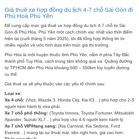
Giá thuê xe hợp đồng du lịch 4-7 chỗ Sài Gòn đi
Phú Hoà Phú Yên
Để cung cấp mức giá thuê xe hợp đồng du lịch 4-7 chỗ từ Sài
Gòn đi Phú Hòa, Phú Yên một cách chính xác nhất vào thời điểm
hiện tại (cuối tháng 5 năm 2025), tôi đã tổng hợp thông tin từ
nhiều nguồn và ước tính dựa trên mức giá thị trường.
Phú Hòa là một huyện thuộc tỉnh Phú Yên, nằm ở phía Tây Bắc
thành phố Tuy Hòa, cách trung tâm không quá xa. Quãng đường
từ TP.HCM đến Phú Hòa khoảng 500 – 550km tùy tuyến đường
cụ thể.
Giá thuê xe sẽ phụ thuộc vào các yếu tố chính sau:
Loại xe:
Xe 4 chỗ:
(Vios, Mazda 3, Honda City, Kia K3…) phù hợp cho 2-3
người kèm hành lý vừa phải.
Xe 7 chỗ phổ thông:
(Toyota Innova, Toyota Fortuner, Mitsubishi
Xpander, Suzuki XL7…) phù hợp cho 4-6 người kèm hành lý.
Xe 7 chỗ VIP/Hạng sang:
(Kia Carnival, Kia Sedona, Ford
Everest…) mang lại sự thoải mái, tiện nghi hơn, giá cao hơn.
Thời gian thuê: