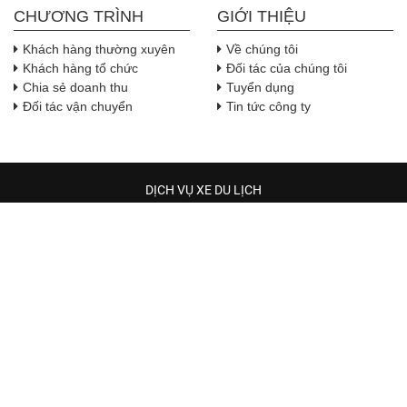
CHƯƠNG TRÌNH
GIỚI THIỆU
Khách hàng thường xuyên
Về chúng tôi
Khách hàng tổ chức
Đối tác của chúng tôi
Chia sẻ doanh thu
Tuyển dụng
Đối tác vận chuyển
Tin tức công ty
DỊCH VỤ XE DU LỊCH
TRẦM HƯƠNG TRAVEL
Địa chỉ:
Địa chỉ: 544 phường Hòa Bình, Thành phố Hồ Chí 
Minh
, Việt Nam
( Lưu ý: Hiện tại xe có đã có tại các quận huyện trong TP. Hồ Chí
Minh, xe tới đón chỉ trong 30 phút khi quý khách đặt xe )
Số điện thoại: Zalo: 0942 245 300 ( Mr.Hùng )
Email: nguyenthaiphong8989@gmail.com