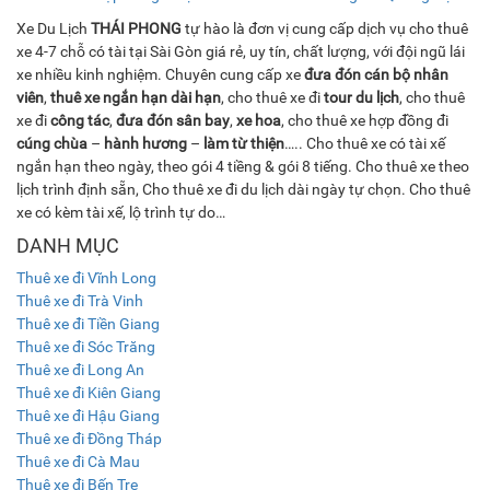
Xe Du Lịch
THÁI PHONG
tự hào là đơn vị cung cấp dịch vụ cho thuê
xe 4-7 chỗ có tài tại Sài Gòn giá rẻ, uy tín, chất lượng, với đội ngũ lái
xe nhiều kinh nghiệm. Chuyên cung cấp xe
đưa đón cán bộ nhân
viên
,
thuê xe ngắn hạn dài hạn
, cho thuê xe đi
tour du lịch
, cho thuê
xe đi
công tác
,
đưa đón sân bay
,
xe hoa
, cho thuê xe hợp đồng đi
cúng chùa
–
hành hương
–
làm từ thiện
….. Cho thuê xe có tài xế
ngắn hạn theo ngày, theo gói 4 tiềng & gói 8 tiếng. Cho thuê xe theo
lịch trình định sẵn, Cho thuê xe đi du lịch dài ngày tự chọn. Cho thuê
xe có kèm tài xế, lộ trình tự do…
DANH MỤC
Thuê xe đi Vĩnh Long
Thuê xe đi Trà Vinh
Thuê xe đi Tiền Giang
Thuê xe đi Sóc Trăng
Thuê xe đi Long An
Thuê xe đi Kiên Giang
Thuê xe đi Hậu Giang
Thuê xe đi Đồng Tháp
Thuê xe đi Cà Mau
Thuê xe đi Bến Tre