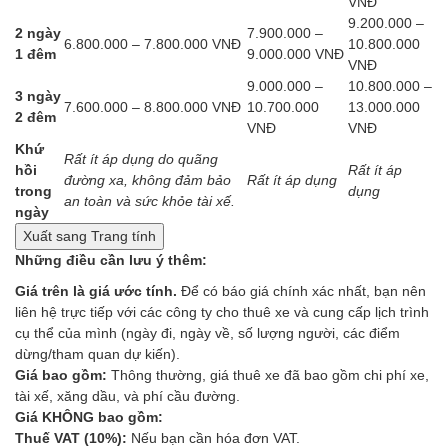
VNĐ
9.200.000 –
2 ngày
7.900.000 –
6.800.000 – 7.800.000 VNĐ
10.800.000
1 đêm
9.000.000 VNĐ
VNĐ
9.000.000 –
10.800.000 –
3 ngày
7.600.000 – 8.800.000 VNĐ
10.700.000
13.000.000
2 đêm
VNĐ
VNĐ
Khứ
Rất ít áp dụng do quãng
hồi
Rất ít áp
đường xa, không đảm bảo
Rất ít áp dụng
trong
dụng
an toàn và sức khỏe tài xế.
ngày
Xuất sang Trang tính
Những điều cần lưu ý thêm:
Giá trên là giá ước tính.
Để có báo giá chính xác nhất, bạn nên
liên hệ trực tiếp với các công ty cho thuê xe và cung cấp lịch trình
cụ thể của mình (ngày đi, ngày về, số lượng người, các điểm
dừng/tham quan dự kiến).
Giá bao gồm:
Thông thường, giá thuê xe đã bao gồm chi phí xe,
tài xế, xăng dầu, và phí cầu đường.
Giá KHÔNG bao gồm:
Thuế VAT (10%):
Nếu bạn cần hóa đơn VAT.