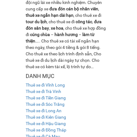
đội ngũ lái xe nhiều kinh nghiệm. Chuyên
cung cấp xe
đưa đón cán bộ nhân viên
,
thuê xe ngắn hạn dài hạn
, cho thuê xe đi
tour du lịch
, cho thuê xe đi
công tác
,
đưa
đón sân bay
,
xe hoa
, cho thuê xe hợp đồng
đi
cúng chùa
–
hành hương
–
làm từ
thiện
….. Cho thuê xe có tài xế ngắn hạn
theo ngày, theo gói 4 tiềng & gói 8 tiếng.
Cho thuê xe theo lịch trình định sẵn, Cho
thuê xe đi du lịch dài ngày tự chọn. Cho
thuê xe có kèm tài xế, lộ trình tự do…
DANH MỤC
Thuê xe đi Vĩnh Long
Thuê xe đi Trà Vinh
Thuê xe đi Tiền Giang
Thuê xe đi Sóc Trăng
Thuê xe đi Long An
Thuê xe đi Kiên Giang
Thuê xe đi Hậu Giang
Thuê xe đi Đồng Tháp
Thuê xe đi Cà Mau