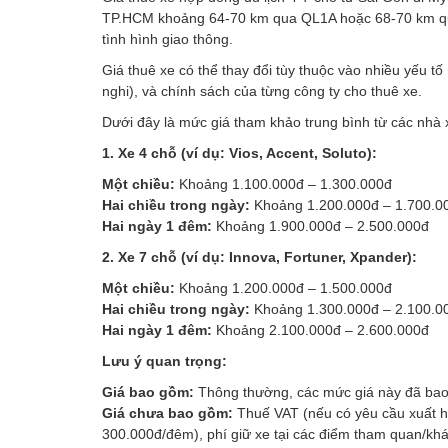
TP.HCM khoảng 64-70 km qua QL1A hoặc 68-70 km qua 
tình hình giao thông.
Giá thuê xe có thể thay đổi tùy thuộc vào nhiều yếu tố 
nghi), và chính sách của từng công ty cho thuê xe.
Dưới đây là mức giá tham khảo trung bình từ các nhà x
1. Xe 4 chỗ (ví dụ: Vios, Accent, Soluto):
Một chiều:
Khoảng 1.100.000đ – 1.300.000đ
Hai chiều trong ngày:
Khoảng 1.200.000đ – 1.700.00
Hai ngày 1 đêm:
Khoảng 1.900.000đ – 2.500.000đ
2. Xe 7 chỗ (ví dụ: Innova, Fortuner, Xpander):
Một chiều:
Khoảng 1.200.000đ – 1.500.000đ
Hai chiều trong ngày:
Khoảng 1.300.000đ – 2.100.00
Hai ngày 1 đêm:
Khoảng 2.100.000đ – 2.600.000đ
Lưu ý quan trọng:
Giá bao gồm:
Thông thường, các mức giá này đã bao 
Giá chưa bao gồm:
Thuế VAT (nếu có yêu cầu xuất hó
300.000đ/đêm), phí giữ xe tại các điểm tham quan/khách 