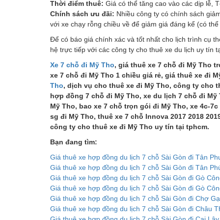
Thời điểm thuê:
Giá có thể tăng cao vào các dịp lễ, T
Chính sách ưu đãi:
Nhiều công ty có chính sách giảm
với xe chạy rỗng chiều về để giảm giá đáng kể (có thể
Để có báo giá chính xác và tốt nhất cho lịch trình cụ 
hệ trực tiếp với các công ty cho thuê xe du lịch uy tín 
Xe 7 chỗ đi Mỹ Tho
, giá thuê xe 7 chỗ đi Mỹ Tho t
xe 7 chỗ đi Mỹ Tho 1 chiều giá rẻ, giá thuê xe đi 
Tho
, dịch vụ cho thuê xe đi Mỹ Tho, công ty cho 
hợp đồng 7 chỗ đi Mỹ Tho, xe du lịch 7 chỗ đi Mỹ 
Mỹ Tho, bao xe 7 chỗ trọn gói đi Mỹ Tho, xe 4c-7c
sg đi Mỹ Tho, thuê xe 7 chỗ Innova 2017 2018 2019
công ty cho thuê xe đi Mỹ Tho uy tín tại tphcm.
Bạn đang tìm:
Giá thuê xe hợp đồng du lịch 7 chỗ Sài Gòn đi Tân Ph
Giá thuê xe hợp đồng du lịch 7 chỗ Sài Gòn đi Tân P
Giá thuê xe hợp đồng du lịch 7 chỗ Sài Gòn đi Gò Cô
Giá thuê xe hợp đồng du lịch 7 chỗ Sài Gòn đi Gò Cô
Giá thuê xe hợp đồng du lịch 7 chỗ Sài Gòn đi Chợ Gạ
Giá thuê xe hợp đồng du lịch 7 chỗ Sài Gòn đi Châu 
Giá thuê xe hợp đồng du lịch 7 chỗ Sài Gòn đi Cai Lậy