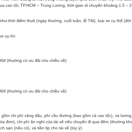
cao tốc TP.HCM – Trung Lương, thời gian di chuyển khoảng 1.5 – 2 
như thời điểm thuê (ngày thường, cuối tuần, lễ Tết), loại xe cụ thể (đời 
e uy tín:
0đ (thường có ưu đãi cho chiều về)
0đ (thường có ưu đãi cho chiều về)
gồm chi phí xăng dầu, phí cầu đường (bao gồm cả cao tốc), và lương t
a đơn), chi phí ăn nghỉ của tài xế nếu chuyến đi qua đêm (thường k
sạn (nếu có), và tiền tip cho tài xế (tùy ý).