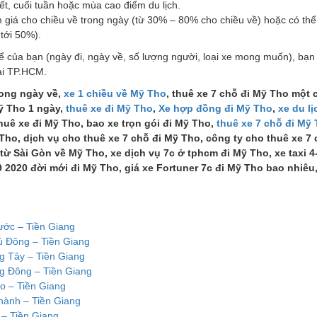
ết, cuối tuần hoặc mùa cao điểm du lịch.
 giá cho chiều về trong ngày (từ 30% – 80% cho chiều về) hoặc có thể 
 tới 50%).
thể của bạn (ngày đi, ngày về, số lượng người, loại xe mong muốn), bạn
tại TP.HCM.
rong ngày về,
xe 1 chiều về Mỹ Tho
, thuê xe 7 chỗ đi Mỹ Tho một 
Mỹ Tho 1 ngày,
thuê xe đi Mỹ Tho
,
Xe hợp đồng đi Mỹ Tho
,
xe du lị
thuê xe đi Mỹ Tho, bao xe trọn gói đi Mỹ Tho,
thuê xe 7 chỗ đi Mỹ
Tho, dịch vụ cho thuê xe 7 chỗ đi Mỹ Tho, công ty cho thuê xe 7 
 từ Sài Gòn về Mỹ Tho, xe dịch vụ 7c ở tphcm đi Mỹ Tho, xe taxi 4
 2020 đời mới đi Mỹ Tho, giá xe Fortuner 7c đi Mỹ Tho bao nhiêu,
ước – Tiền Giang
hú Đông – Tiền Giang
ng Tây – Tiền Giang
ng Đông – Tiền Giang
o – Tiền Giang
Thành – Tiền Giang
 – Tiền Giang