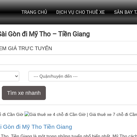
TRANG CHỦ
DỊCH VỤ CHO THUÊ XE
SÂN BAY 
Sài Gòn đi Mỹ Tho – Tiền Giang
EM GIÁ TRỰC TUYẾN
Tìm xe nhanh
ài Gòn đi Mỹ Tho Tiền Giang
ỹ Tho, Tiền Giang là một trong những tuyến phổ biến nhất. Mỹ Tho các