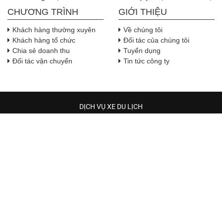
CHƯƠNG TRÌNH
GIỚI THIỆU
Khách hàng thường xuyên
Về chúng tôi
Khách hàng tổ chức
Đối tác của chúng tôi
Chia sẻ doanh thu
Tuyển dụng
Đối tác vận chuyển
Tin tức công ty
DỊCH VỤ XE DU LỊCH
TRẦM HƯƠNG TRAVEL
Địa chỉ:
Địa chỉ: 544 phường Hòa Bình, Thành phố Hồ Chí 
Minh
, Việt Nam
( Lưu ý: Hiện tại xe có đã có tại các quận huyện trong TP. Hồ Chí
Minh, xe tới đón chỉ trong 30 phút khi quý khách đặt xe )
Số điện thoại: Zalo: 0942 245 300 ( Mr.Hùng )
Email: nguyenthaiphong8989@gmail.com