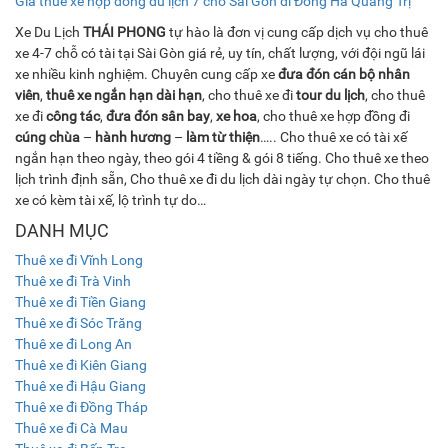
Giá thuê xe hợp đồng du lịch 7 chỗ Sài Gòn đi Đông Hà Quảng Trị
Xe Du Lịch
THÁI PHONG
tự hào là đơn vị cung cấp dịch vụ cho thuê
xe 4-7 chỗ có tài tại Sài Gòn giá rẻ, uy tín, chất lượng, với đội ngũ lái
xe nhiều kinh nghiệm. Chuyên cung cấp xe
đưa đón cán bộ nhân
viên
,
thuê xe ngắn hạn dài hạn
, cho thuê xe đi
tour du lịch
, cho thuê
xe đi
công tác
,
đưa đón sân bay
,
xe hoa
, cho thuê xe hợp đồng đi
cúng chùa
–
hành hương
–
làm từ thiện
….. Cho thuê xe có tài xế
ngắn hạn theo ngày, theo gói 4 tiềng & gói 8 tiếng. Cho thuê xe theo
lịch trình định sẵn, Cho thuê xe đi du lịch dài ngày tự chọn. Cho thuê
xe có kèm tài xế, lộ trình tự do…
DANH MỤC
Thuê xe đi Vĩnh Long
Thuê xe đi Trà Vinh
Thuê xe đi Tiền Giang
Thuê xe đi Sóc Trăng
Thuê xe đi Long An
Thuê xe đi Kiên Giang
Thuê xe đi Hậu Giang
Thuê xe đi Đồng Tháp
Thuê xe đi Cà Mau