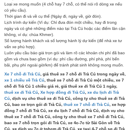
Loại xe mong muốn (4 chỗ hay 7 chỗ, có thể nói rõ dòng xe nếu
có yêu cầu).
Thời gian đi và về cụ thể (Ngày đi, ngày về, giờ đón).
Lịch trình dự kiến (Ví dụ: Chỉ đưa đón một chiều, hay đi trong
ngày và có ghé những điểm nào tại Trà Cú hoặc các điểm lân cận
không, ví dụ: chùa Khmer).
Số lượng hành khách và số lượng hành lý dự kiến (để nhà xe tư
vấn xe phù hợp).
Luôn yêu cầu báo giá trọn gói và làm rõ các khoản chi phí đã bao
gồm và chưa bao gồm (ví dụ: phí cầu đường, phí phà, phí bến
bãi, phụ phí ngoài giờ/km) để tránh phát sinh không mong muốn.
Xe 7 chỗ đi Trà Cú
, giá thuê xe 7 chỗ đi Trà Cú trong ngày về,
xe 1 chiều về Trà Cú
, thuê xe 7 chỗ đi Trà Cú một chiều, xe 7
chỗ đi Trà Cú 1 chiều giá rẻ, giá thuê xe đi Trà Cú 1 ngày,
thuê xe đi Trà Cú
,
Xe hợp đồng đi Trà Cú
,
xe du lịch đi Trà
Cú
, dịch vụ cho thuê xe đi Trà Cú, công ty cho thuê xe đi Trà
Cú, bao xe trọn gói đi Trà Cú,
thuê xe 7 chỗ đi Trà Cú
, xe hợp
đồng 7 chỗ đi Trà Cú, xe du lịch 7 chỗ đi Trà Cú, dịch vụ cho
thuê xe 7 chỗ đi Trà Cú, công ty cho thuê xe 7 chỗ đi Trà Cú,
bao xe 7 chỗ trọn gói đi Trà Cú, xe 4c-7c từ Sài Gòn về Trà
Cú, xe dịch vụ 7c ở tphcm đi Trà Cú, xe taxi 4-7 chỗ sg đi Trà