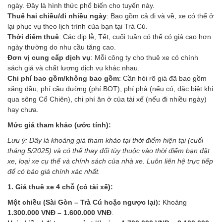
ngày. Đây là hình thức phổ biến cho tuyến này.
Thuê hai chiều/đi nhiều ngày
: Bao gồm cả đi và về, xe có thể ở
lại phục vụ theo lịch trình của bạn tại Trà Cú.
Thời điểm thuê
: Các dịp lễ, Tết, cuối tuần có thể có giá cao hơn
ngày thường do nhu cầu tăng cao.
Đơn vị cung cấp dịch vụ
: Mỗi công ty cho thuê xe có chính
sách giá và chất lượng dịch vụ khác nhau.
Chi phí bao gồm/không bao gồm
: Cần hỏi rõ giá đã bao gồm
xăng dầu, phí cầu đường (phí BOT), phí phà (nếu có, đặc biệt khi
qua sông Cổ Chiên), chi phí ăn ở của tài xế (nếu đi nhiều ngày)
hay chưa.
Mức giá tham khảo (ước tính):
Lưu ý: Đây là khoảng giá tham khảo tại thời điểm hiện tại (cuối
tháng 5/2025) và có thể thay đổi tùy thuộc vào thời điểm bạn đặt
xe, loại xe cụ thể và chính sách của nhà xe. Luôn liên hệ trực tiếp
để có báo giá chính xác nhất.
1. Giá thuê xe 4 chỗ (có tài xế):
Một chiều (Sài Gòn – Trà Cú hoặc ngược lại):
Khoảng
1.300.000 VNĐ – 1.600.000 VNĐ
.