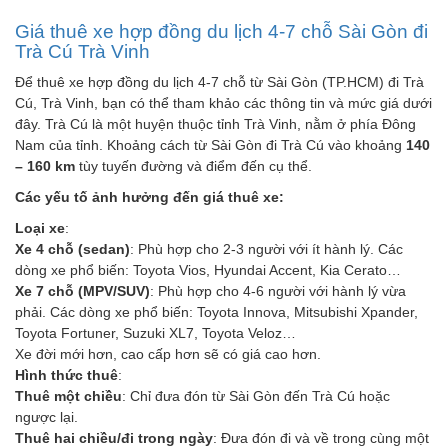
Giá thuê xe hợp đồng du lịch 4-7 chỗ Sài Gòn đi
Trà Cú Trà Vinh
Để thuê xe hợp đồng du lịch 4-7 chỗ từ Sài Gòn (TP.HCM) đi Trà
Cú, Trà Vinh, bạn có thể tham khảo các thông tin và mức giá dưới
đây. Trà Cú là một huyện thuộc tỉnh Trà Vinh, nằm ở phía Đông
Nam của tỉnh. Khoảng cách từ Sài Gòn đi Trà Cú vào khoảng
140
– 160 km
tùy tuyến đường và điểm đến cụ thể.
Các yếu tố ảnh hưởng đến giá thuê xe:
Loại xe
:
Xe 4 chỗ (sedan)
: Phù hợp cho 2-3 người với ít hành lý. Các
dòng xe phổ biến: Toyota Vios, Hyundai Accent, Kia Cerato…
Xe 7 chỗ (MPV/SUV)
: Phù hợp cho 4-6 người với hành lý vừa
phải. Các dòng xe phổ biến: Toyota Innova, Mitsubishi Xpander,
Toyota Fortuner, Suzuki XL7, Toyota Veloz…
Xe đời mới hơn, cao cấp hơn sẽ có giá cao hơn.
Hình thức thuê
:
Thuê một chiều
: Chỉ đưa đón từ Sài Gòn đến Trà Cú hoặc
ngược lại.
Thuê hai chiều/đi trong ngày
: Đưa đón đi và về trong cùng một