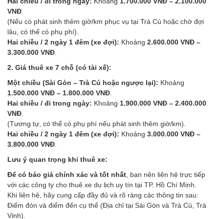
Hai chiều / đi trong ngày:
Khoảng
1.700.000 VNĐ – 2.100.000
VNĐ
.
(Nếu có phát sinh thêm giờ/km phục vụ tại Trà Cú hoặc chờ đợi
lâu, có thể có phụ phí).
Hai chiều / 2 ngày 1 đêm (xe đợi):
Khoảng
2.600.000 VNĐ –
3.300.000 VNĐ
.
2. Giá thuê xe 7 chỗ (có tài xế):
Một chiều (Sài Gòn – Trà Cú hoặc ngược lại):
Khoảng
1.500.000 VNĐ – 1.800.000 VNĐ
.
Hai chiều / đi trong ngày:
Khoảng
1.900.000 VNĐ – 2.400.000
VNĐ
.
(Tương tự, có thể có phụ phí nếu phát sinh thêm giờ/km).
Hai chiều / 2 ngày 1 đêm (xe đợi):
Khoảng
3.000.000 VNĐ –
3.800.000 VNĐ
.
Lưu ý quan trọng khi thuê xe:
Để có báo giá chính xác và tốt nhất
, bạn nên liên hệ trực tiếp
với các công ty cho thuê xe du lịch uy tín tại TP. Hồ Chí Minh.
Khi liên hệ, hãy cung cấp đầy đủ và rõ ràng các thông tin sau:
Điểm đón và điểm đến cụ thể (Địa chỉ tại Sài Gòn và Trà Cú, Trà
Vinh).