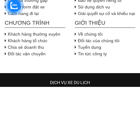
Câu hỏi thường gặp
Bảo vệ quyền riêng tư
Nhúng form đặt xe
Sử dụng dịch vụ
Cẩm nang đi lại
Giải quyết sự cố và khiếu nại
CHƯƠNG TRÌNH
GIỚI THIỆU
Khách hàng thường xuyên
Về chúng tôi
Khách hàng tổ chức
Đối tác của chúng tôi
Chia sẻ doanh thu
Tuyển dụng
Đối tác vận chuyển
Tin tức công ty
DỊCH VỤ XE DU LỊCH
TRẦM HƯƠNG TRAVEL
Địa chỉ:
Địa chỉ: 544 phường Hòa Bình, Thành phố Hồ Chí 
Minh
, Việt Nam
( Lưu ý: Hiện tại xe có đã có tại các quận huyện trong TP. Hồ Chí
Minh, xe tới đón chỉ trong 30 phút khi quý khách đặt xe )