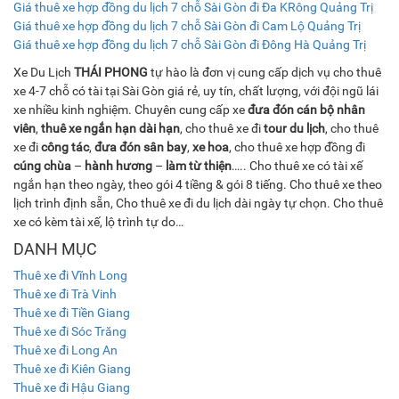
Giá thuê xe hợp đồng du lịch 7 chỗ Sài Gòn đi Đa KRông Quảng Trị
Giá thuê xe hợp đồng du lịch 7 chỗ Sài Gòn đi Cam Lộ Quảng Trị
Giá thuê xe hợp đồng du lịch 7 chỗ Sài Gòn đi Đông Hà Quảng Trị
Xe Du Lịch
THÁI PHONG
tự hào là đơn vị cung cấp dịch vụ cho thuê
xe 4-7 chỗ có tài tại Sài Gòn giá rẻ, uy tín, chất lượng, với đội ngũ lái
xe nhiều kinh nghiệm. Chuyên cung cấp xe
đưa đón cán bộ nhân
viên
,
thuê xe ngắn hạn dài hạn
, cho thuê xe đi
tour du lịch
, cho thuê
xe đi
công tác
,
đưa đón sân bay
,
xe hoa
, cho thuê xe hợp đồng đi
cúng chùa
–
hành hương
–
làm từ thiện
….. Cho thuê xe có tài xế
ngắn hạn theo ngày, theo gói 4 tiềng & gói 8 tiếng. Cho thuê xe theo
lịch trình định sẵn, Cho thuê xe đi du lịch dài ngày tự chọn. Cho thuê
xe có kèm tài xế, lộ trình tự do…
DANH MỤC
Thuê xe đi Vĩnh Long
Thuê xe đi Trà Vinh
Thuê xe đi Tiền Giang
Thuê xe đi Sóc Trăng
Thuê xe đi Long An
Thuê xe đi Kiên Giang
Thuê xe đi Hậu Giang