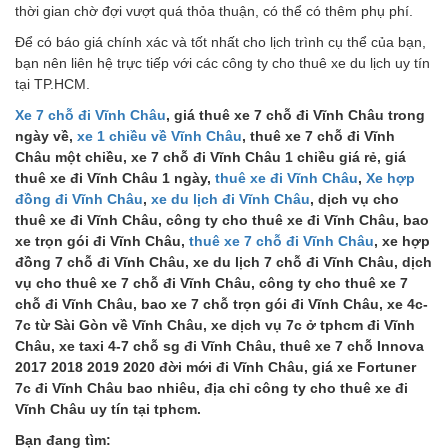
thời gian chờ đợi vượt quá thỏa thuận, có thể có thêm phụ phí.
Để có báo giá chính xác và tốt nhất cho lịch trình cụ thể của bạn,
bạn nên liên hệ trực tiếp với các công ty cho thuê xe du lịch uy tín
tại TP.HCM.
Xe 7 chỗ đi Vĩnh Châu
, giá thuê xe 7 chỗ đi Vĩnh Châu trong
ngày về,
xe 1 chiều về Vĩnh Châu
, thuê xe 7 chỗ đi Vĩnh
Châu một chiều, xe 7 chỗ đi Vĩnh Châu 1 chiều giá rẻ, giá
thuê xe đi Vĩnh Châu 1 ngày,
thuê xe đi Vĩnh Châu
,
Xe hợp
đồng đi Vĩnh Châu
,
xe du lịch đi Vĩnh Châu
, dịch vụ cho
thuê xe đi Vĩnh Châu, công ty cho thuê xe đi Vĩnh Châu, bao
xe trọn gói đi Vĩnh Châu,
thuê xe 7 chỗ đi Vĩnh Châu
, xe hợp
đồng 7 chỗ đi Vĩnh Châu, xe du lịch 7 chỗ đi Vĩnh Châu, dịch
vụ cho thuê xe 7 chỗ đi Vĩnh Châu, công ty cho thuê xe 7
chỗ đi Vĩnh Châu, bao xe 7 chỗ trọn gói đi Vĩnh Châu, xe 4c-
7c từ Sài Gòn về Vĩnh Châu, xe dịch vụ 7c ở tphcm đi Vĩnh
Châu, xe taxi 4-7 chỗ sg đi Vĩnh Châu, thuê xe 7 chỗ Innova
2017 2018 2019 2020 đời mới đi Vĩnh Châu, giá xe Fortuner
7c đi Vĩnh Châu bao nhiêu, địa chỉ công ty cho thuê xe đi
Vĩnh Châu uy tín tại tphcm.
Bạn đang tìm: