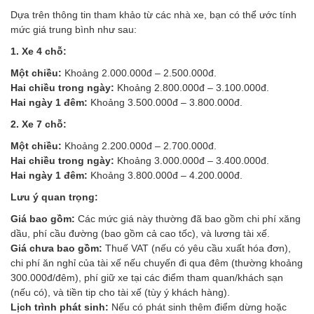
Dựa trên thông tin tham khảo từ các nhà xe, bạn có thể ước tính
mức giá trung bình như sau:
1. Xe 4 chỗ:
Một chiều:
Khoảng 2.000.000đ – 2.500.000đ.
Hai chiều trong ngày:
Khoảng 2.800.000đ – 3.100.000đ.
Hai ngày 1 đêm:
Khoảng 3.500.000đ – 3.800.000đ.
2. Xe 7 chỗ:
Một chiều:
Khoảng 2.200.000đ – 2.700.000đ.
Hai chiều trong ngày:
Khoảng 3.000.000đ – 3.400.000đ.
Hai ngày 1 đêm:
Khoảng 3.800.000đ – 4.200.000đ.
Lưu ý quan trọng:
Giá bao gồm:
Các mức giá này thường đã bao gồm chi phí xăng
dầu, phí cầu đường (bao gồm cả cao tốc), và lương tài xế.
Giá chưa bao gồm:
Thuế VAT (nếu có yêu cầu xuất hóa đơn),
chi phí ăn nghỉ của tài xế nếu chuyến đi qua đêm (thường khoảng
300.000đ/đêm), phí giữ xe tại các điểm tham quan/khách sạn
(nếu có), và tiền tip cho tài xế (tùy ý khách hàng).
Lịch trình phát sinh:
Nếu có phát sinh thêm điểm dừng hoặc