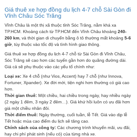
Giá thuê xe hợp đồng du lịch 4-7 chỗ Sài Gòn đi
Vĩnh Châu Sóc Trăng
Vĩnh Châu là một thị xã thuộc tỉnh Sóc Trăng, nằm khá xa
TP.HCM. Khoảng cách từ TP.HCM đến Vĩnh Châu khoảng
240-
260 km
, và thời gian di chuyển bằng ô tô thường mất khoảng
5-6
giờ
, tùy thuộc vào tốc độ và tình hình giao thông.
Giá thuê xe hợp đồng du lịch 4-7 chỗ từ Sài Gòn đi Vĩnh Châu,
Sóc Trăng sẽ cao hơn các tuyến gần hơn do quãng đường dài.
Giá cả sẽ phụ thuộc vào các yếu tố chính như:
Loại xe:
Xe 4 chỗ (như Vios, Accent) hay 7 chỗ (như Innova,
Fortuner, Xpander). Xe đời mới, tiện nghi hơn thường có giá cao
hơn.
Thời gian thuê:
Một chiều, hai chiều trong ngày, hay nhiều ngày
(2 ngày 1 đêm, 3 ngày 2 đêm…). Giá khứ hồi luôn có ưu đãi hơn
giá một chiều nhân đôi.
Thời điểm thuê:
Ngày thường, cuối tuần, lễ Tết. Giá vào dịp lễ
Tết hoặc mùa cao điểm du lịch sẽ tăng cao.
Chính sách của công ty:
Các chương trình khuyến mãi, ưu đãi,
hay chi phí phát sinh (nếu có) của từng nhà xe.