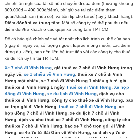
chi phí ăn nghỉ của tài xế nếu chuyến đi qua đêm (thường khoảng
300.000đ – 400.000đ/đêm), phí giữ xe tại các điểm tham
quan/khách sạn (nếu có), và tiền tip cho tài xế (tùy ý khách hàng).
Điểm đón/trả xa trung tâm:
Một số công ty có thể phụ thu nếu
điểm đón/trả khách ở các quận xa trung tâm TP.HCM.
Để có báo giá chính xác và tốt nhất cho lịch trình cụ thể của bạn
(ngày đi, ngày về, số lượng người, loại xe mong muốn, các điểm
dừng dự kiến), bạn nên liên hệ trực tiếp với các công ty cho thuê
xe du lịch uy tín tại TP.HCM.
Xe 7 chỗ đi Vĩnh Hưng
, giá thuê xe 7 chỗ đi Vĩnh Hưng trong
ngày về,
xe 1 chiều về Vĩnh Hưng
, thuê xe 7 chỗ đi Vĩnh
Hưng một chiều, xe 7 chỗ đi Vĩnh Hưng 1 chiều giá rẻ, giá
thuê xe đi Vĩnh Hưng 1 ngày,
thuê xe đi Vĩnh Hưng
,
Xe hợp
đồng đi Vĩnh Hưng
,
xe du lịch đi Vĩnh Hưng
, dịch vụ cho
thuê xe đi Vĩnh Hưng, công ty cho thuê xe đi Vĩnh Hưng, bao
xe trọn gói đi Vĩnh Hưng,
thuê xe 7 chỗ đi Vĩnh Hưng
, xe
hợp đồng 7 chỗ đi Vĩnh Hưng, xe du lịch 7 chỗ đi Vĩnh
Hưng, dịch vụ cho thuê xe 7 chỗ đi Vĩnh Hưng, công ty cho
thuê xe 7 chỗ đi Vĩnh Hưng, bao xe 7 chỗ trọn gói đi Vĩnh
Hưng, xe 4c-7c từ Sài Gòn về Vĩnh Hưng, xe dịch vụ 7c ở