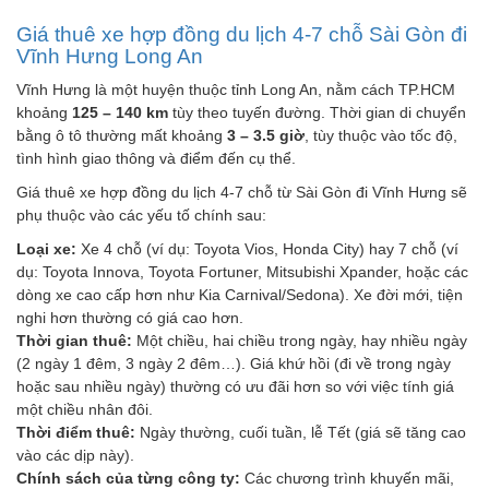
Giá thuê xe hợp đồng du lịch 4-7 chỗ Sài Gòn đi
Vĩnh Hưng Long An
Vĩnh Hưng là một huyện thuộc tỉnh Long An, nằm cách TP.HCM
khoảng
125 – 140 km
tùy theo tuyến đường. Thời gian di chuyển
bằng ô tô thường mất khoảng
3 – 3.5 giờ
, tùy thuộc vào tốc độ,
tình hình giao thông và điểm đến cụ thể.
Giá thuê xe hợp đồng du lịch 4-7 chỗ từ Sài Gòn đi Vĩnh Hưng sẽ
phụ thuộc vào các yếu tố chính sau:
Loại xe:
Xe 4 chỗ (ví dụ: Toyota Vios, Honda City) hay 7 chỗ (ví
dụ: Toyota Innova, Toyota Fortuner, Mitsubishi Xpander, hoặc các
dòng xe cao cấp hơn như Kia Carnival/Sedona). Xe đời mới, tiện
nghi hơn thường có giá cao hơn.
Thời gian thuê:
Một chiều, hai chiều trong ngày, hay nhiều ngày
(2 ngày 1 đêm, 3 ngày 2 đêm…). Giá khứ hồi (đi về trong ngày
hoặc sau nhiều ngày) thường có ưu đãi hơn so với việc tính giá
một chiều nhân đôi.
Thời điểm thuê:
Ngày thường, cuối tuần, lễ Tết (giá sẽ tăng cao
vào các dịp này).
Chính sách của từng công ty:
Các chương trình khuyến mãi,