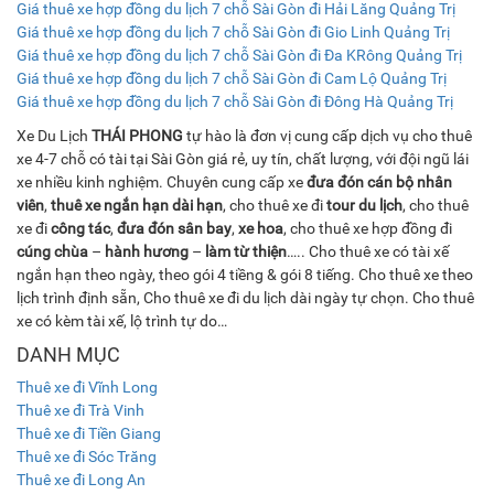
Giá thuê xe hợp đồng du lịch 7 chỗ Sài Gòn đi Hải Lăng Quảng Trị
Giá thuê xe hợp đồng du lịch 7 chỗ Sài Gòn đi Gio Linh Quảng Trị
Giá thuê xe hợp đồng du lịch 7 chỗ Sài Gòn đi Đa KRông Quảng Trị
Giá thuê xe hợp đồng du lịch 7 chỗ Sài Gòn đi Cam Lộ Quảng Trị
Giá thuê xe hợp đồng du lịch 7 chỗ Sài Gòn đi Đông Hà Quảng Trị
Xe Du Lịch
THÁI PHONG
tự hào là đơn vị cung cấp dịch vụ cho thuê
xe 4-7 chỗ có tài tại Sài Gòn giá rẻ, uy tín, chất lượng, với đội ngũ lái
xe nhiều kinh nghiệm. Chuyên cung cấp xe
đưa đón cán bộ nhân
viên
,
thuê xe ngắn hạn dài hạn
, cho thuê xe đi
tour du lịch
, cho thuê
xe đi
công tác
,
đưa đón sân bay
,
xe hoa
, cho thuê xe hợp đồng đi
cúng chùa
–
hành hương
–
làm từ thiện
….. Cho thuê xe có tài xế
ngắn hạn theo ngày, theo gói 4 tiềng & gói 8 tiếng. Cho thuê xe theo
lịch trình định sẵn, Cho thuê xe đi du lịch dài ngày tự chọn. Cho thuê
xe có kèm tài xế, lộ trình tự do…
DANH MỤC
Thuê xe đi Vĩnh Long
Thuê xe đi Trà Vinh
Thuê xe đi Tiền Giang
Thuê xe đi Sóc Trăng
Thuê xe đi Long An