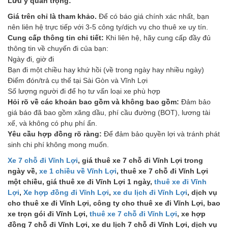
Lưu ý quan trọng:
Giá trên chỉ là tham khảo.
Để có báo giá chính xác nhất, bạn
nên liên hệ trực tiếp với 3-5 công ty/dịch vụ cho thuê xe uy tín.
Cung cấp thông tin chi tiết:
Khi liên hệ, hãy cung cấp đầy đủ
thông tin về chuyến đi của bạn:
Ngày đi, giờ đi
Bạn đi một chiều hay khứ hồi (về trong ngày hay nhiều ngày)
Điểm đón/trả cụ thể tại Sài Gòn và Vĩnh Lợi
Số lượng người đi để họ tư vấn loại xe phù hợp
Hỏi rõ về các khoản bao gồm và không bao gồm:
Đảm bảo
giá báo đã bao gồm xăng dầu, phí cầu đường (BOT), lương tài
xế, và không có phụ phí ẩn.
Yêu cầu hợp đồng rõ ràng:
Để đảm bảo quyền lợi và tránh phát
sinh chi phí không mong muốn.
Xe 7 chỗ đi Vĩnh Lợi
, giá thuê xe 7 chỗ đi Vĩnh Lợi trong
ngày về,
xe 1 chiều về Vĩnh Lợi
, thuê xe 7 chỗ đi Vĩnh Lợi
một chiều, giá thuê xe đi Vĩnh Lợi 1 ngày,
thuê xe đi Vĩnh
Lợi
,
Xe hợp đồng đi Vĩnh Lợi
,
xe du lịch đi Vĩnh Lợi
, dịch vụ
cho thuê xe đi Vĩnh Lợi, công ty cho thuê xe đi Vĩnh Lợi, bao
xe trọn gói đi Vĩnh Lợi,
thuê xe 7 chỗ đi Vĩnh Lợi
, xe hợp
đồng 7 chỗ đi Vĩnh Lợi, xe du lịch 7 chỗ đi Vĩnh Lợi, dịch vụ