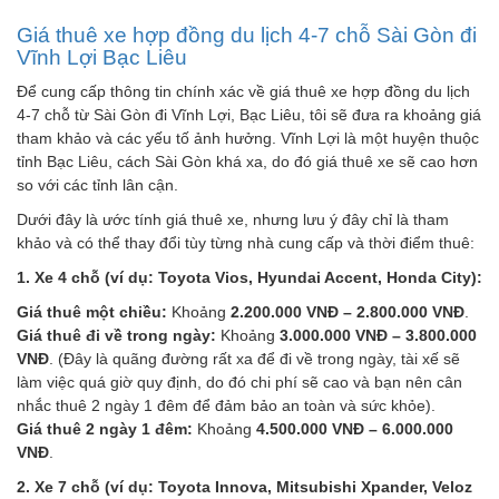
Giá thuê xe hợp đồng du lịch 4-7 chỗ Sài Gòn đi
Vĩnh Lợi Bạc Liêu
Để cung cấp thông tin chính xác về giá thuê xe hợp đồng du lịch
4-7 chỗ từ Sài Gòn đi Vĩnh Lợi, Bạc Liêu, tôi sẽ đưa ra khoảng giá
tham khảo và các yếu tố ảnh hưởng. Vĩnh Lợi là một huyện thuộc
tỉnh Bạc Liêu, cách Sài Gòn khá xa, do đó giá thuê xe sẽ cao hơn
so với các tỉnh lân cận.
Dưới đây là ước tính giá thuê xe, nhưng lưu ý đây chỉ là tham
khảo và có thể thay đổi tùy từng nhà cung cấp và thời điểm thuê:
1. Xe 4 chỗ (ví dụ: Toyota Vios, Hyundai Accent, Honda City):
Giá thuê một chiều:
Khoảng
2.200.000 VNĐ – 2.800.000 VNĐ
.
Giá thuê đi về trong ngày:
Khoảng
3.000.000 VNĐ – 3.800.000
VNĐ
. (Đây là quãng đường rất xa để đi về trong ngày, tài xế sẽ
làm việc quá giờ quy định, do đó chi phí sẽ cao và bạn nên cân
nhắc thuê 2 ngày 1 đêm để đảm bảo an toàn và sức khỏe).
Giá thuê 2 ngày 1 đêm:
Khoảng
4.500.000 VNĐ – 6.000.000
VNĐ
.
2. Xe 7 chỗ (ví dụ: Toyota Innova, Mitsubishi Xpander, Veloz