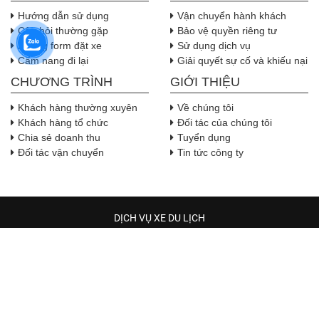
Hướng dẫn sử dụng
Vận chuyển hành khách
Câu hỏi thường gặp
Bảo vệ quyền riêng tư
Nhúng form đặt xe
Sử dụng dịch vụ
Cẩm nang đi lại
Giải quyết sự cố và khiếu nại
CHƯƠNG TRÌNH
GIỚI THIỆU
Khách hàng thường xuyên
Về chúng tôi
Khách hàng tổ chức
Đối tác của chúng tôi
Chia sẻ doanh thu
Tuyển dụng
Đối tác vận chuyển
Tin tức công ty
DỊCH VỤ XE DU LỊCH
TRẦM HƯƠNG TRAVEL
Địa chỉ:
Địa chỉ: 544 phường Hòa Bình, Thành phố Hồ Chí 
Minh
, Việt Nam