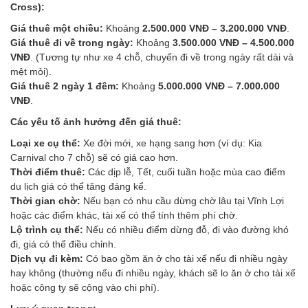
Cross):
Giá thuê một chiều:
Khoảng
2.500.000 VNĐ – 3.200.000 VNĐ
.
Giá thuê đi về trong ngày:
Khoảng
3.500.000 VNĐ – 4.500.000
VNĐ
. (Tương tự như xe 4 chỗ, chuyến đi về trong ngày rất dài và
mệt mỏi).
Giá thuê 2 ngày 1 đêm:
Khoảng
5.000.000 VNĐ – 7.000.000
VNĐ
.
Các yếu tố ảnh hưởng đến giá thuê:
Loại xe cụ thể:
Xe đời mới, xe hạng sang hơn (ví dụ: Kia
Carnival cho 7 chỗ) sẽ có giá cao hơn.
Thời điểm thuê:
Các dịp lễ, Tết, cuối tuần hoặc mùa cao điểm
du lịch giá có thể tăng đáng kể.
Thời gian chờ:
Nếu bạn có nhu cầu dừng chờ lâu tại Vĩnh Lợi
hoặc các điểm khác, tài xế có thể tính thêm phí chờ.
Lộ trình cụ thể:
Nếu có nhiều điểm dừng đỗ, đi vào đường khó
đi, giá có thể điều chỉnh.
Dịch vụ đi kèm:
Có bao gồm ăn ở cho tài xế nếu đi nhiều ngày
hay không (thường nếu đi nhiều ngày, khách sẽ lo ăn ở cho tài xế
hoặc công ty sẽ cộng vào chi phí).