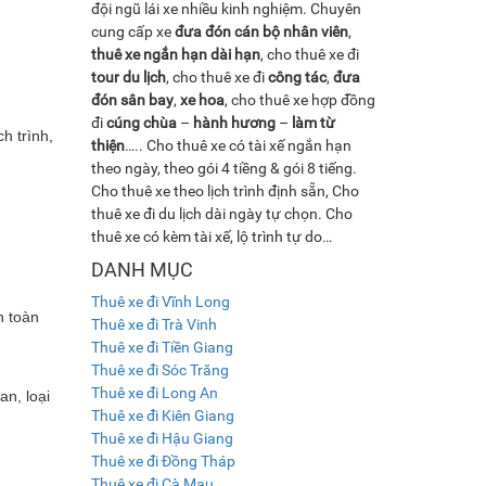
đội ngũ lái xe nhiều kinh nghiệm. Chuyên
cung cấp xe
đưa đón cán bộ nhân viên
,
thuê xe ngắn hạn dài hạn
, cho thuê xe đi
tour du lịch
, cho thuê xe đi
công tác
,
đưa
đón sân bay
,
xe hoa
, cho thuê xe hợp đồng
đi
cúng chùa
–
hành hương
–
làm từ
h trình,
thiện
….. Cho thuê xe có tài xế ngắn hạn
theo ngày, theo gói 4 tiềng & gói 8 tiếng.
Cho thuê xe theo lịch trình định sẵn, Cho
thuê xe đi du lịch dài ngày tự chọn. Cho
thuê xe có kèm tài xế, lộ trình tự do…
DANH MỤC
Thuê xe đi Vĩnh Long
n toàn
Thuê xe đi Trà Vinh
Thuê xe đi Tiền Giang
Thuê xe đi Sóc Trăng
Thuê xe đi Long An
an, loại
Thuê xe đi Kiên Giang
Thuê xe đi Hậu Giang
Thuê xe đi Đồng Tháp
Thuê xe đi Cà Mau