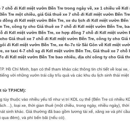
 7 chỗ đi Kdl miệt vườn Bến Tre trong ngày về, xe 1 chiều về Kdl 
Bến Tre một chiều, giá Giá thuê xe 7 chỗ đi Kdl miệt vườn Bến Tre
p đồng đi Kdl miệt vườn Bến Tre, xe du lịch đi Kdl miệt vườn Bến 
n Tre, công ty cho Giá thuê xe 7 chỗ đi Kdl miệt vườn Bến Tre, ba
chỗ đi Kdl miệt vườn Bến Tre, xe hợp đồng 7 chỗ đi Kdl miệt vườn 
 cho Giá thuê xe 7 chỗ đi Kdl miệt vườn Bến Tre, công ty cho Giá 
 gói đi Kdl miệt vườn Bến Tre, xe 4c-7c từ Sài Gòn về Kdl miệt vư
e, xe taxi 4-7 chỗ sg đi Kdl miệt vườn Bến Tre, Giá thuê xe 7 chỗ
7c đi Kdl miệt vườn Bến Tre bao nhiêu, địa chỉ công ty cho Giá th
P. Hồ Chí Minh, bạn có thể tham khảo các thông tin chi tiết về loại xe, 
tiếng với những vườn trái cây trĩu quả và các khu du lịch sinh thái miệ
át từ TP.HCM):
 tùy thuộc vào nhiều yếu tố như vị trí KDL cụ thể (Bến Tre có nhiều K
), loại xe, thời gian thuê (một chiều, trong ngày, nhiều ngày), thời
 phát sinh khác. Giá thường đã bao gồm lương tài xế, xăng xe và phí cầ
 qua đêm), và phí bến bãi (nếu có).