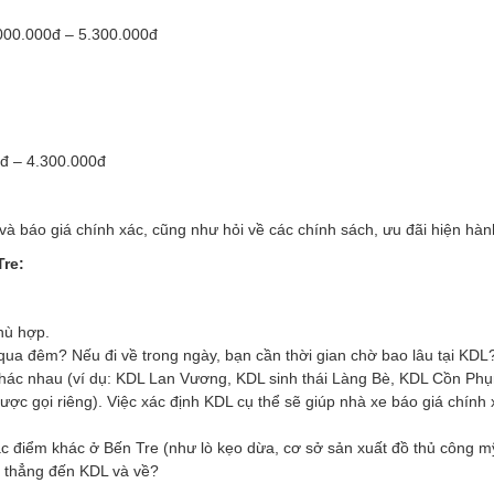
00.000đ – 5.300.000đ
đ – 4.300.000đ
 và báo giá chính xác, cũng như hỏi về các chính sách, ưu đãi hiện hàn
Tre:
hù hợp.
qua đêm? Nếu đi về trong ngày, bạn cần thời gian chờ bao lâu tại KDL
khác nhau (ví dụ: KDL Lan Vương, KDL sinh thái Làng Bè, KDL Cồn Ph
 gọi riêng). Việc xác định KDL cụ thể sẽ giúp nhà xe báo giá chính
 điểm khác ở Bến Tre (như lò kẹo dừa, cơ sở sản xuất đồ thủ công m
i thẳng đến KDL và về?