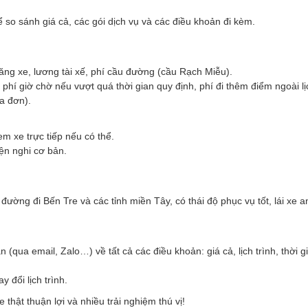
ể so sánh giá cả, các gói dịch vụ và các điều khoản đi kèm.
ăng xe, lương tài xế, phí cầu đường (cầu Rạch Miễu).
 phí giờ chờ nếu vượt quá thời gian quy định, phí đi thêm điểm ngoài lịc
a đơn).
m xe trực tiếp nếu có thể.
iện nghi cơ bản.
.
đường đi Bến Tre và các tỉnh miền Tây, có thái độ phục vụ tốt, lái xe a
ua email, Zalo…) về tất cả các điều khoản: giá cả, lịch trình, thời gi
 đổi lịch trình.
hật thuận lợi và nhiều trải nghiệm thú vị!