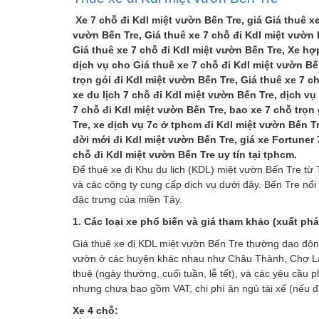
Xe 7 chỗ đi Kdl miệt vườn Bến Tre, giá Giá thuê xe
vườn Bến Tre, Giá thuê xe 7 chỗ đi Kdl miệt vườn 
Giá thuê xe 7 chỗ đi Kdl miệt vườn Bến Tre, Xe hợ
dịch vụ cho Giá thuê xe 7 chỗ đi Kdl miệt vườn Bế
trọn gói đi Kdl miệt vườn Bến Tre, Giá thuê xe 7 
xe du lịch 7 chỗ đi Kdl miệt vườn Bến Tre, dịch vụ
7 chỗ đi Kdl miệt vườn Bến Tre, bao xe 7 chỗ trọn
Tre, xe dịch vụ 7c ở tphcm đi Kdl miệt vườn Bến Tr
đời mới đi Kdl miệt vườn Bến Tre, giá xe Fortuner 
chỗ đi Kdl miệt vườn Bến Tre uy tín tại tphcm.
Để thuê xe đi Khu du lịch (KDL) miệt vườn Bến Tre từ T
và các công ty cung cấp dịch vụ dưới đây. Bến Tre nổi 
đặc trưng của miền Tây.
1. Các loại xe phổ biến và giá tham khảo (xuất ph
Giá thuê xe đi KDL miệt vườn Bến Tre thường dao động
vườn ở các huyện khác nhau như Châu Thành, Chợ Lách…
thuê (ngày thường, cuối tuần, lễ tết), và các yêu cầu
nhưng chưa bao gồm VAT, chi phí ăn ngủ tài xế (nếu đi
Xe 4 chỗ: