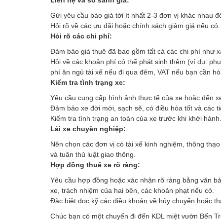
Gửi yêu cầu báo giá tới ít nhất 2-3 đơn vị khác nhau đ
Hỏi rõ về các ưu đãi hoặc chính sách giảm giá nếu có.
Hỏi rõ các chi phí:
Đảm bảo giá thuê đã bao gồm tất cả các chi phí như x
Hỏi về các khoản phí có thể phát sinh thêm (ví dụ: phụ
phí ăn ngủ tài xế nếu đi qua đêm, VAT nếu bạn cần hó
Kiểm tra tình trạng xe:
Yêu cầu cung cấp hình ảnh thực tế của xe hoặc đến xe
Đảm bảo xe đời mới, sạch sẽ, có điều hòa tốt và các t
Kiểm tra tình trạng an toàn của xe trước khi khởi hành
Lái xe chuyên nghiệp:
Nên chọn các đơn vị có tài xế kinh nghiệm, thông thạo 
và tuân thủ luật giao thông.
Hợp đồng thuê xe rõ ràng:
Yêu cầu hợp đồng hoặc xác nhận rõ ràng bằng văn bản (q
xe, trách nhiệm của hai bên, các khoản phạt nếu có.
Đặc biệt đọc kỹ các điều khoản về hủy chuyến hoặc thay
Chúc bạn có một chuyến đi đến KDL miệt vườn Bến Tre t