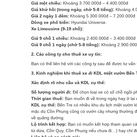
Giá một chiều:
Khoảng 3.700.000đ – 4.400.000đ
Giá khứ hồi (trong ngày, chờ 5-8 tiếng):
Khoảng 4.0
Giá 2 ngày 1 đêm:
Khoảng 5.300.000đ – 7.200.000đ
Dòng xe phổ biến:
Hyundai Universe.
Xe Limousine (9-19 chỗ):
Giá 9 chỗ 1 chiều:
Khoảng 2.400.000đ – 3.400.000đ
Giá 9 chỗ 1 ngày (chờ 5-8 tiếng):
Khoảng 2.900.000
2. Các công ty cho thuê xe uy tín:
Bạn có thể liên hệ với các công ty sau để được tư vấn
3. Kinh nghiệm khi thuê xe đi KDL miệt vườn Bến 
Xác định rõ nhu cầu và KDL cụ thể:
Số lượng người đi:
Để chọn loại xe có số chỗ ngồi p
Thời gian thuê:
Bạn muốn đi về trong ngày hay ở lại 
KDL cụ thể:
Bến Tre có nhiều khu du lịch miệt vườn 
mặc dù Cồn Phụng cũng có vườn cây nhưng thường được
về quãng đường.
Lộ trình kết hợp:
Bạn có muốn kết hợp tham quan các
từ dừa, Cồn Quy, Cồn Phụng nếu chưa đi…) hay chỉ đ
Liên hệ và so sánh giá: