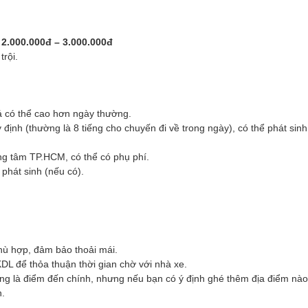
g
2.000.000đ – 3.000.000đ
trội.
iá có thể cao hơn ngày thường.
định (thường là 8 tiếng cho chuyến đi về trong ngày), có thể phát sinh
g tâm TP.HCM, có thể có phụ phí.
 phát sinh (nếu có).
hù hợp, đảm bảo thoải mái.
KDL để thỏa thuận thời gian chờ với nhà xe.
 là điểm đến chính, nhưng nếu bạn có ý định ghé thêm địa điểm nào
h.