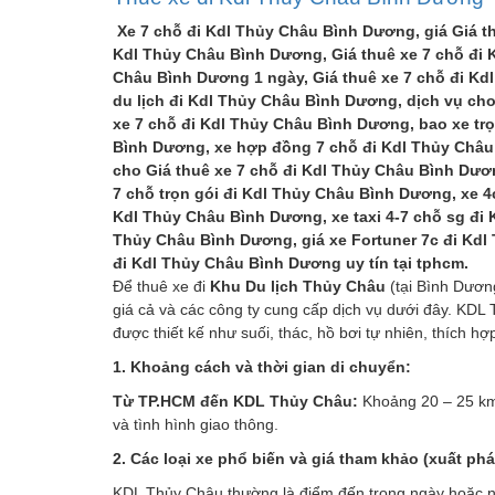
Xe 7 chỗ đi Kdl Thủy Châu Bình Dương, giá Giá t
Kdl Thủy Châu Bình Dương, Giá thuê xe 7 chỗ đi 
Châu Bình Dương 1 ngày, Giá thuê xe 7 chỗ đi K
du lịch đi Kdl Thủy Châu Bình Dương, dịch vụ cho
xe 7 chỗ đi Kdl Thủy Châu Bình Dương, bao xe trọ
Bình Dương, xe hợp đồng 7 chỗ đi Kdl Thủy Châu 
cho Giá thuê xe 7 chỗ đi Kdl Thủy Châu Bình Dươ
7 chỗ trọn gói đi Kdl Thủy Châu Bình Dương, xe 4
Kdl Thủy Châu Bình Dương, xe taxi 4-7 chỗ sg đi 
Thủy Châu Bình Dương, giá xe Fortuner 7c đi Kdl 
đi Kdl Thủy Châu Bình Dương uy tín tại tphcm.
Để thuê xe đi
Khu Du lịch Thủy Châu
(tại Bình Dương
giá cả và các công ty cung cấp dịch vụ dưới đây. KDL
được thiết kế như suối, thác, hồ bơi tự nhiên, thích h
1. Khoảng cách và thời gian di chuyển:
Từ TP.HCM đến KDL Thủy Châu:
Khoảng 20 – 25 km,
và tình hình giao thông.
2. Các loại xe phổ biến và giá tham khảo (xuất ph
KDL Thủy Châu thường là điểm đến trong ngày hoặc nửa