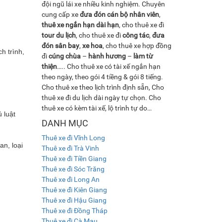
đội ngũ lái xe nhiều kinh nghiệm. Chuyên
cung cấp xe
đưa đón cán bộ nhân viên
,
thuê xe ngắn hạn dài hạn
, cho thuê xe đi
tour du lịch
, cho thuê xe đi
công tác
,
đưa
đón sân bay
,
xe hoa
, cho thuê xe hợp đồng
h trình,
đi
cúng chùa
–
hành hương
–
làm từ
thiện
….. Cho thuê xe có tài xế ngắn hạn
theo ngày, theo gói 4 tiềng & gói 8 tiếng.
Cho thuê xe theo lịch trình định sẵn, Cho
thuê xe đi du lịch dài ngày tự chọn. Cho
thuê xe có kèm tài xế, lộ trình tự do…
 luật
DANH MỤC
Thuê xe đi Vĩnh Long
an, loại
Thuê xe đi Trà Vinh
Thuê xe đi Tiền Giang
Thuê xe đi Sóc Trăng
Thuê xe đi Long An
Thuê xe đi Kiên Giang
Thuê xe đi Hậu Giang
Thuê xe đi Đồng Tháp
Thuê xe đi Cà Mau