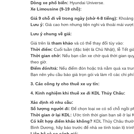
Dòng xe phổ biến:
Hyundai Universe.
Xe Limousine (9-19 chỗ):
Giá 9 chỗ đi về trong ngày (chờ 4-8 tiếng):
Khoản
Lưu ý:
Giá cao hơn nhưng tiện nghi và thoải mái vượt 
Lưu ý chung về giá:
Giá trên là
tham khảo
và có thể thay đổi tùy vào:
Thời điểm:
Cuối tuần (đặc biệt là Chủ Nhật), lễ Tết g
Thời gian chờ:
Nếu bạn cần xe chờ quá thời gian quy 
theo giờ.
Điểm đón/trả:
Nếu điểm đón hoặc trả nằm quá xa trun
Bạn nên yêu cầu báo giá trọn gói và làm rõ các chi phí
3. Các công ty cho thuê xe uy tín:
4. Kinh nghiệm khi thuê xe đi KDL Thủy Châu:
Xác định rõ nhu cầu:
Số lượng người đi:
Để chọn loại xe có số chỗ ngồi p
Thời gian ở lại KDL:
Ước tính thời gian bạn sẽ ở lại 
Có kết hợp điểm khác không?
KDL Thủy Châu thường
Bình Dương, hãy báo trước để nhà xe tính toán lộ trìn
Liên hệ và so sánh giá: