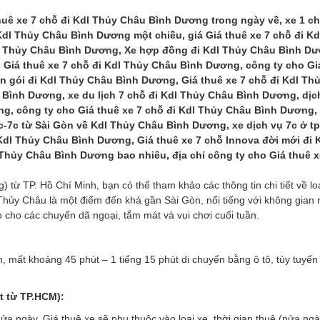
huê xe 7 chỗ đi Kdl Thủy Châu Bình Dương trong ngày về, xe 1 ch
Kdl Thủy Châu Bình Dương một chiều, giá Giá thuê xe 7 chỗ đi Kd
dl Thủy Châu Bình Dương, Xe hợp đồng đi Kdl Thủy Châu Bình Dư
 Giá thuê xe 7 chỗ đi Kdl Thủy Châu Bình Dương, công ty cho Gi
n gói đi Kdl Thủy Châu Bình Dương, Giá thuê xe 7 chỗ đi Kdl Th
Bình Dương, xe du lịch 7 chỗ đi Kdl Thủy Châu Bình Dương, dịc
ng, công ty cho Giá thuê xe 7 chỗ đi Kdl Thủy Châu Bình Dương,
c-7c từ Sài Gòn về Kdl Thủy Châu Bình Dương, xe dịch vụ 7c ở t
Kdl Thủy Châu Bình Dương, Giá thuê xe 7 chỗ Innova đời mới đi 
Thủy Châu Bình Dương bao nhiêu, địa chỉ công ty cho Giá thuê x
) từ TP. Hồ Chí Minh, bạn có thể tham khảo các thông tin chi tiết về loạ
 Thủy Châu là một điểm đến khá gần Sài Gòn, nổi tiếng với không gian 
ợp cho các chuyến dã ngoại, tắm mát và vui chơi cuối tuần.
 mất khoảng 45 phút – 1 tiếng 15 phút di chuyển bằng ô tô, tùy tuyế
át từ TP.HCM):
 ngày. Giá thuê xe sẽ phụ thuộc vào loại xe, thời gian thuê (nửa ngà