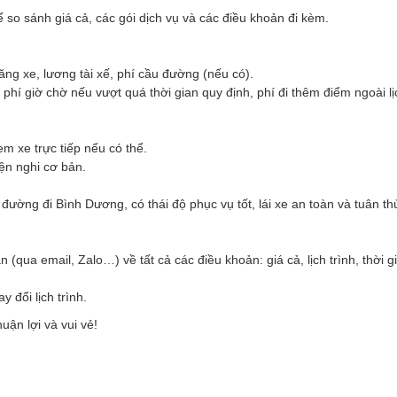
ể so sánh giá cả, các gói dịch vụ và các điều khoản đi kèm.
ng xe, lương tài xế, phí cầu đường (nếu có).
 phí giờ chờ nếu vượt quá thời gian quy định, phí đi thêm điểm ngoài lịc
m xe trực tiếp nếu có thể.
iện nghi cơ bản.
đường đi Bình Dương, có thái độ phục vụ tốt, lái xe an toàn và tuân thủ
ua email, Zalo…) về tất cả các điều khoản: giá cả, lịch trình, thời gi
 đổi lịch trình.
ận lợi và vui vẻ!