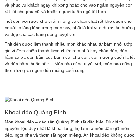
và phục vụ khách ngay khi xong hoặc cho vào ngâm nguyên con
rất tốt cho phụ nữ và khiến người ta ăn ngủ tốt hơn.
Tiết đẻn với rượu cho vị ấm nồng và chan chát rất khó quên cho
người ta lâng lâng trong men say, nhất là khi vừa được tận hưởng
vẻ đẹp của các hang động tuyệt vời.
Thịt đẻn được làm thành nhiều món khác nhau từ băm nhỏ, ướp
gia vị đem chiên thành từng chiếc ram nhỏ hay cháo đẻn, đẻn
hầm sả ớt, đẻn bằm xúc bánh đa, chả đẻn, đẻn nướng cuốn lá lốt
và đẻn hầm thuốc bắc… Món nào cũng tuyệt vời, món nào cũng
thơm lừng và ngon đến miếng cuối cùng.
Khoai dẻo Quảng Bình
Món khoai dẻo – đặc sản Quảng Bình rất đặc biệt. Dù chỉ từ
nguyên liệu duy nhất là khoai lang, họ làm ra món dân giã mềm
dẻo, ngọt nhẹ và thơm rất ngon miệng. Ăn khoai dẻo không được