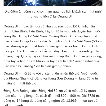
Địa điểm ăn uống vui chơi tham quan du lịch khách sạn nhà nghỉ
phương tiện đi lại Quảng Bình
Quảng Bình (các tên gọi cũ khu vực này gồm: Bố Chính, Tân
Bình, Lâm Bình, Tiên Bình, Tây Bình) là một tỉnh duyên hải thuộc
vùng Bắc Trung Bộ Việt Nam. Quảng Bình nằm ở nơi hẹp nhất
theo chiều Đông-Tây của dải đất hình chữ S của Việt Nam (50 km
theo đường ngắn nhất tính từ biên giới Lào ra biển Đông). Tỉnh
này giáp Hà Tĩnh về phía bắc với dãy Hoành Sơn là ranh giới tự
nhiên; giáp Quảng Trị về phía nam; giáp Biển Đông về phía đông;
phía tây là tỉnh Khăm Muộn và tây nam là tỉnh Savannakhet của
Lào với dãy Trường Sơn là biên giới tự nhiên.
Quảng Bình nổi tiếng với di sản thiên nhiên thế giới Vườn quốc
gia Phong Nha – Kẻ Bàng và Hang Sơn Đoòng – Hang động tự
nhiên lớn nhất thế giới
Động Sơn Đoòng cách Đồng Hới 50 km và là một dải kỳ quan
nằm sâu trong lòng núi, cách đỉnh núi 800 – 900 m. Dài 7729 m,
động có 14 hang do dòng sông ngầm dài 13.969 m hòa tan đá
vôi tạo thành.