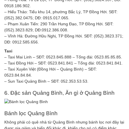
0918.186.902.
– Hiếu Thảo: Tiểu khu 14, phường Bắc Lý, TP Đồng Hới. SĐT:
(052).382.0475; DĐ: 0915.017.065.
– Phạm Xuân Tiến: 290 Trần Hưng Đạo, TP Đồng Hới. SĐT:
(052).3823.829; DĐ:0912.386.008.
– Vĩnh Hà: Đường Hữu Nghị, TP Đồng Hới. SĐT: (052).3823.371;
DĐ: 0912.585.656.
Taxi
– Taxi Mai Linh – SĐT: 0523.845.888 – Tổng đài: 0523.85.85.85.
– Taxi Đồng Hới – SĐT: 0523.841.841 – Tổng đài: 0523.841.841.
– Taxi Xuyên Việt (Đồng Hới – Quảng Bình) – SĐT:
0523.84.84.84.
– Sun Taxi Quảng Bình – SĐT: 052.353.53.53.
6. Đặc sản Quảng Bình, Ăn gì ở Quảng Bình
Bánh lọc Quảng Bình
Không phải có quê nhà từ Quảng Bình nhưng bánh lọc nơi đây lại
được gia giảm và biến đổi khác đi, khiến cho nó có điểm khác