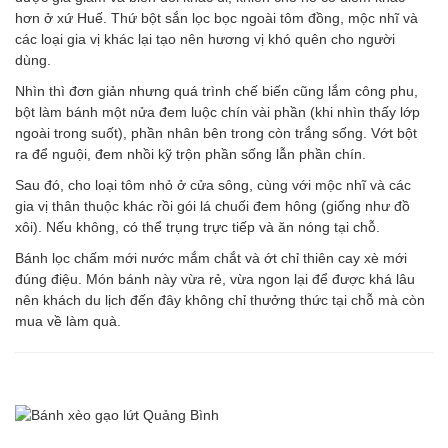
hơn ở xứ Huế. Thứ bột sắn lọc bọc ngoài tôm đồng, mộc nhĩ và
các loại gia vị khác lại tạo nên hương vị khó quên cho người
dùng.
Nhìn thì đơn giản nhưng quá trình chế biến cũng lắm công phu,
bột làm bánh một nửa đem luộc chín vài phần (khi nhìn thấy lớp
ngoài trong suốt), phần nhân bên trong còn trắng sống. Vớt bột
ra để nguội, đem nhồi kỹ trộn phần sống lẫn phần chín.
Sau đó, cho loại tôm nhỏ ở cửa sông, cùng với mộc nhĩ và các
gia vị thân thuộc khác rồi gói lá chuối đem hông (giống như đồ
xôi). Nếu không, có thể trụng trực tiếp và ăn nóng tại chỗ.
Bánh lọc chấm mới nước mắm chắt và ớt chỉ thiên cay xè mới
đúng điệu. Món bánh này vừa rẻ, vừa ngon lại để được khá lâu
nên khách du lịch đến đây không chỉ thưởng thức tại chỗ mà còn
mua về làm quà.