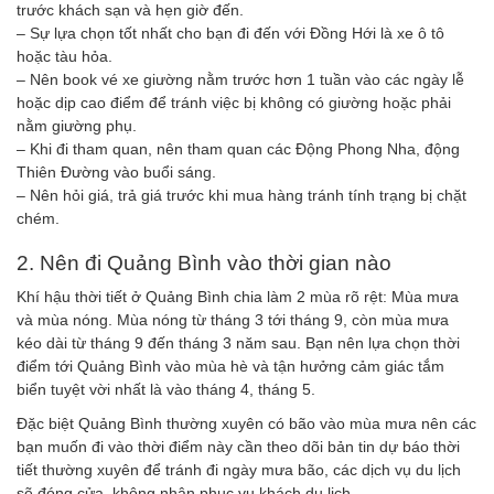
trước khách sạn và hẹn giờ đến.
– Sự lựa chọn tốt nhất cho bạn đi đến với Đồng Hới là xe ô tô
hoặc tàu hỏa.
– Nên book vé xe giường nằm trước hơn 1 tuần vào các ngày lễ
hoặc dịp cao điểm để tránh việc bị không có giường hoặc phải
nằm giường phụ.
– Khi đi tham quan, nên tham quan các Động Phong Nha, động
Thiên Đường vào buổi sáng.
– Nên hỏi giá, trả giá trước khi mua hàng tránh tính trạng bị chặt
chém.
2. Nên đi Quảng Bình vào thời gian nào
Khí hậu thời tiết ở Quảng Bình chia làm 2 mùa rõ rệt: Mùa mưa
và mùa nóng. Mùa nóng từ tháng 3 tới tháng 9, còn mùa mưa
kéo dài từ tháng 9 đến tháng 3 năm sau. Bạn nên lựa chọn thời
điểm tới Quảng Bình vào mùa hè và tận hưởng cảm giác tắm
biển tuyệt vời nhất là vào tháng 4, tháng 5.
Đặc biệt Quảng Bình thường xuyên có bão vào mùa mưa nên các
bạn muốn đi vào thời điểm này cần theo dõi bản tin dự báo thời
tiết thường xuyên để tránh đi ngày mưa bão, các dịch vụ du lịch
sẽ đóng cửa, không nhận phục vụ khách du lịch.