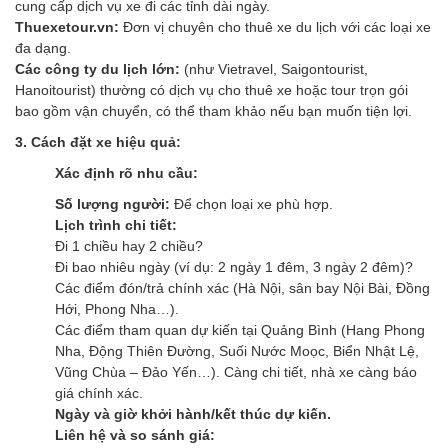
cung cấp dịch vụ xe đi các tỉnh dài ngày.
Thuexetour.vn:
Đơn vị chuyên cho thuê xe du lịch với các loại xe
đa dạng.
Các công ty du lịch lớn:
(như Vietravel, Saigontourist,
Hanoitourist) thường có dịch vụ cho thuê xe hoặc tour trọn gói
bao gồm vận chuyển, có thể tham khảo nếu bạn muốn tiện lợi.
3. Cách đặt xe hiệu quả:
Xác định rõ nhu cầu:
Số lượng người:
Để chọn loại xe phù hợp.
Lịch trình chi tiết:
Đi 1 chiều hay 2 chiều?
Đi bao nhiêu ngày (ví dụ: 2 ngày 1 đêm, 3 ngày 2 đêm)?
Các điểm đón/trả chính xác (Hà Nội, sân bay Nội Bài, Đồng
Hới, Phong Nha…).
Các điểm tham quan dự kiến tại Quảng Bình (Hang Phong
Nha, Động Thiên Đường, Suối Nước Moọc, Biển Nhật Lệ,
Vũng Chùa – Đảo Yến…). Càng chi tiết, nhà xe càng báo
giá chính xác.
Ngày và giờ khởi hành/kết thúc dự kiến.
Liên hệ và so sánh giá: