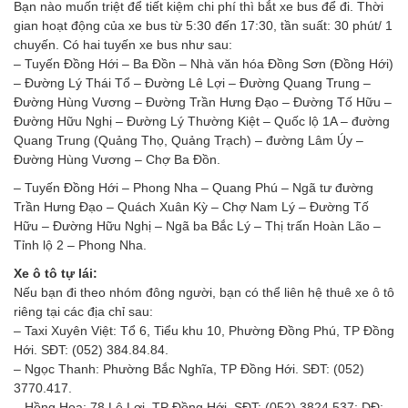
Bạn nào muốn triệt để tiết kiệm chi phí thì bắt xe bus để đi. Thời
gian hoạt động của xe bus từ 5:30 đến 17:30, tần suất: 30 phút/ 1
chuyến. Có hai tuyến xe bus như sau:
– Tuyến Đồng Hới – Ba Đồn – Nhà văn hóa Đồng Sơn (Đồng Hới)
– Đường Lý Thái Tổ – Đường Lê Lợi – Đường Quang Trung –
Đường Hùng Vương – Đường Trần Hưng Đạo – Đường Tố Hữu –
Đường Hữu Nghị – Đường Lý Thường Kiệt – Quốc lộ 1A – đường
Quang Trung (Quảng Thọ, Quảng Trạch) – đường Lâm Úy –
Đường Hùng Vương – Chợ Ba Đồn.
– Tuyến Đồng Hới – Phong Nha – Quang Phú – Ngã tư đường
Trần Hưng Đạo – Quách Xuân Kỳ – Chợ Nam Lý – Đường Tố
Hữu – Đường Hữu Nghị – Ngã ba Bắc Lý – Thị trấn Hoàn Lão –
Tỉnh lộ 2 – Phong Nha.
Xe ô tô tự lái:
Nếu bạn đi theo nhóm đông người, bạn có thể liên hệ thuê xe ô tô
riêng tại các địa chỉ sau:
– Taxi Xuyên Việt: Tổ 6, Tiểu khu 10, Phường Đồng Phú, TP Đồng
Hới. SĐT: (052) 384.84.84.
– Ngọc Thanh: Phường Bắc Nghĩa, TP Đồng Hới. SĐT: (052)
3770.417.
– Hồng Hoa: 78 Lê Lợi, TP Đồng Hới. SĐT: (052).3824.537; DĐ: