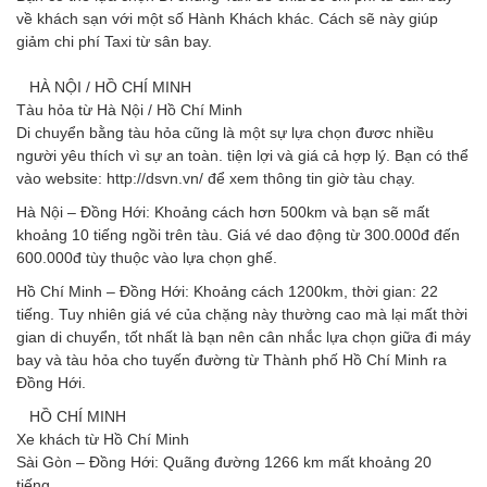
về khách sạn với một số Hành Khách khác. Cách sẽ này giúp
giảm chi phí Taxi từ sân bay.
HÀ NỘI / HỒ CHÍ MINH
Tàu hỏa từ Hà Nội / Hồ Chí Minh
Di chuyển bằng tàu hỏa cũng là một sự lựa chọn đươc nhiều
người yêu thích vì sự an toàn. tiện lợi và giá cả hợp lý. Bạn có thể
vào website: http://dsvn.vn/ để xem thông tin giờ tàu chạy.
Hà Nội – Đồng Hới: Khoảng cách hơn 500km và bạn sẽ mất
khoảng 10 tiếng ngồi trên tàu. Giá vé dao động từ 300.000đ đến
600.000đ tùy thuộc vào lựa chọn ghế.
Hồ Chí Minh – Đồng Hới: Khoảng cách 1200km, thời gian: 22
tiếng. Tuy nhiên giá vé của chặng này thường cao mà lại mất thời
gian di chuyển, tốt nhất là bạn nên cân nhắc lựa chọn giữa đi máy
bay và tàu hỏa cho tuyến đường từ Thành phố Hồ Chí Minh ra
Đồng Hới.
HỒ CHÍ MINH
Xe khách từ Hồ Chí Minh
Sài Gòn – Đồng Hới: Quãng đường 1266 km mất khoảng 20
tiếng.