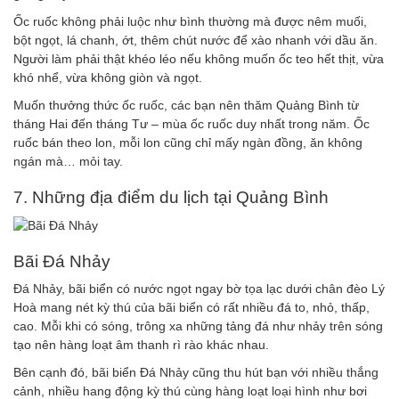
Ốc ruốc không phải luộc như bình thường mà được nêm muối,
bột ngọt, lá chanh, ớt, thêm chút nước để xào nhanh với dầu ăn.
Người làm phải thật khéo léo nếu không muốn ốc teo hết thịt, vừa
khó nhể, vừa không giòn và ngọt.
Muốn thưởng thức ốc ruốc, các bạn nên thăm Quảng Bình từ
tháng Hai đến tháng Tư – mùa ốc ruốc duy nhất trong năm. Ốc
ruốc bán theo lon, mỗi lon cũng chỉ mấy ngàn đồng, ăn không
ngán mà… mỏi tay.
7. Những địa điểm du lịch tại Quảng Bình
Bãi Đá Nhảy
Đá Nhảy, bãi biển có nước ngọt ngay bờ tọa lạc dưới chân đèo Lý
Hoà mang nét kỳ thú của bãi biển có rất nhiều đá to, nhỏ, thấp,
cao. Mỗi khi có sóng, trông xa những tảng đá như nhảy trên sóng
tạo nên hàng loạt âm thanh rì rào khác nhau.
Bên cạnh đó, bãi biển Đá Nhảy cũng thu hút bạn với nhiều thắng
cảnh, nhiều hang động kỳ thú cùng hàng loạt loại hình như bơi