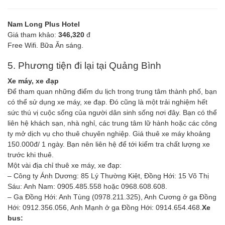
Nam Long Plus Hotel
Giá tham khảo:
346,320
đ
Free Wifi. Bữa Ăn sáng.
5. Phương tiện đi lại tại Quảng Bình
Xe máy, xe đạp
Để tham quan những điểm du lịch trong trung tâm thành phố, bạn
có thể sử dụng xe máy, xe đạp. Đó cũng là một trải nghiệm hết
sức thú vị cuộc sống của người dân sinh sống nơi đây. Bạn có thể
liên hệ khách sạn, nhà nghỉ, các trung tâm lữ hành hoặc các công
ty mở dịch vụ cho thuê chuyên nghiệp. Giá thuê xe máy khoảng
150.000đ/ 1 ngày. Bạn nên liên hệ để tới kiểm tra chất lượng xe
trước khi thuê.
Một vài địa chỉ thuê xe máy, xe đạp:
– Công ty Ánh Dương: 85 Lý Thường Kiệt, Đồng Hới: 15 Võ Thị
Sáu: Anh Nam: 0905.485.558 hoặc 0968.608.608.
– Ga Đồng Hới: Anh Tùng (0978.211.325), Anh Cương ở ga Đồng
Hới: 0912.356.056, Anh Mạnh ở ga Đồng Hới: 0914.654.468.
Xe
bus: