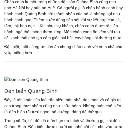
Cháo canh là một trong những đặc sản Quảng Bình cũng như
phở Hà Nội hay bún bò Huế. Có người gọi là cháo bánh canh hay
bánh canh Quảng Bình bởi thành phần của nó là những sợi như
bánh canh gạo. Thêm nước dùng sền sệt với sự kết hợp của cá,
tôm, thịt heo nạc… Khi phục vụ khách, cháo canh được rắc lên
hành, ngò thái mỏng thơm lừng. Món cháo canh ăn kèm với rau
cải xanh thái nhỏ tạo cảm giác bùi bùi, cay hăng khi thưởng thức.
Đặc biệt, một số người còn ăn chung cháo canh với nem chả cho
vị lạ miệng hơn.
Đẻn biển Quảng Bình
Đây là tên khác của loài rắn biển thân nhỏ, dài, thon và có giá trị
cao trong thực phẩm cũng như chữa bệnh. Những món chế biến
từ đẻn biển rất tươi ngon, bổ dưỡng, đáng để thử qua.
Trong số đó, tiết đẻn là món bạn ưa thích và thường gọi khi đến
Quảng Bình. Đẻn biển được người có nghề cắt tiết, cho vào rượu