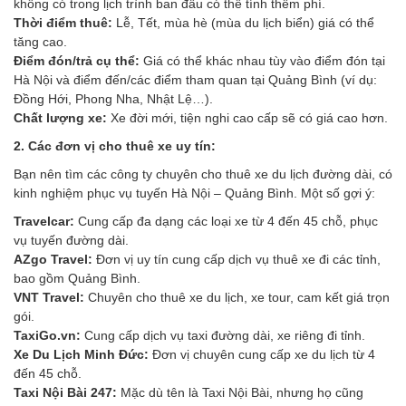
không có trong lịch trình ban đầu có thể tính thêm phí.
Thời điểm thuê:
Lễ, Tết, mùa hè (mùa du lịch biển) giá có thể
tăng cao.
Điểm đón/trả cụ thể:
Giá có thể khác nhau tùy vào điểm đón tại
Hà Nội và điểm đến/các điểm tham quan tại Quảng Bình (ví dụ:
Đồng Hới, Phong Nha, Nhật Lệ…).
Chất lượng xe:
Xe đời mới, tiện nghi cao cấp sẽ có giá cao hơn.
2. Các đơn vị cho thuê xe uy tín:
Bạn nên tìm các công ty chuyên cho thuê xe du lịch đường dài, có
kinh nghiệm phục vụ tuyến Hà Nội – Quảng Bình. Một số gợi ý:
Travelcar:
Cung cấp đa dạng các loại xe từ 4 đến 45 chỗ, phục
vụ tuyến đường dài.
AZgo Travel:
Đơn vị uy tín cung cấp dịch vụ thuê xe đi các tỉnh,
bao gồm Quảng Bình.
VNT Travel:
Chuyên cho thuê xe du lịch, xe tour, cam kết giá trọn
gói.
TaxiGo.vn:
Cung cấp dịch vụ taxi đường dài, xe riêng đi tỉnh.
Xe Du Lịch Minh Đức:
Đơn vị chuyên cung cấp xe du lịch từ 4
đến 45 chỗ.
Taxi Nội Bài 247:
Mặc dù tên là Taxi Nội Bài, nhưng họ cũng