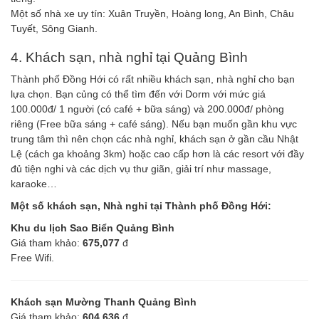
Một số nhà xe uy tín: Xuân Truyền, Hoàng long, An Bình, Châu
Tuyết, Sông Gianh.
4. Khách sạn, nhà nghỉ tại Quảng Bình
Thành phố Đồng Hới có rất nhiều khách sạn, nhà nghỉ cho bạn
lựa chọn. Bạn củng có thể tìm đến với Dorm với mức giá
100.000đ/ 1 người (có café + bữa sáng) và 200.000đ/ phòng
riêng (Free bữa sáng + café sáng). Nếu bạn muốn gần khu vực
trung tâm thì nên chọn các nhà nghỉ, khách sạn ở gần cầu Nhật
Lệ (cách ga khoảng 3km) hoặc cao cấp hơn là các resort với đầy
đủ tiện nghi và các dịch vụ thư giãn, giải trí như massage,
karaoke…
Một số khách sạn, Nhà nghỉ tại Thành phố Đồng Hới:
Khu du lịch Sao Biển Quảng Bình
Giá tham khảo:
675,077
đ
Free Wifi.
Khách sạn Mường Thanh Quảng Bình
Giá tham khảo:
604,636
đ