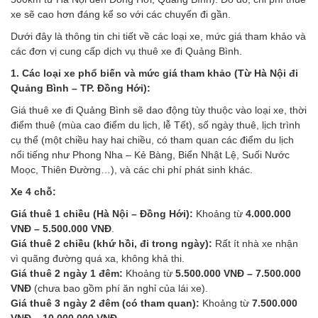
xe sẽ cao hơn đáng kể so với các chuyến đi gần.
Dưới đây là thông tin chi tiết về các loại xe, mức giá tham khảo và
các đơn vị cung cấp dịch vụ thuê xe đi Quảng Bình.
1. Các loại xe phổ biến và mức giá tham khảo (Từ Hà Nội đi
Quảng Bình – TP. Đồng Hới):
Giá thuê xe đi Quảng Bình sẽ dao động tùy thuộc vào loại xe, thời
điểm thuê (mùa cao điểm du lịch, lễ Tết), số ngày thuê, lịch trình
cụ thể (một chiều hay hai chiều, có tham quan các điểm du lịch
nổi tiếng như Phong Nha – Kẻ Bàng, Biển Nhật Lệ, Suối Nước
Moọc, Thiên Đường…), và các chi phí phát sinh khác.
Xe 4 chỗ:
Giá thuê 1 chiều (Hà Nội – Đồng Hới):
Khoảng từ
4.000.000
VNĐ – 5.500.000 VNĐ
.
Giá thuê 2 chiều (khứ hồi, đi trong ngày):
Rất ít nhà xe nhận
vì quãng đường quá xa, không khả thi.
Giá thuê 2 ngày 1 đêm:
Khoảng từ
5.500.000 VNĐ – 7.500.000
VNĐ
(chưa bao gồm phí ăn nghỉ của lái xe).
Giá thuê 3 ngày 2 đêm (có tham quan):
Khoảng từ
7.500.000
VNĐ – 10.000.000 VNĐ
.