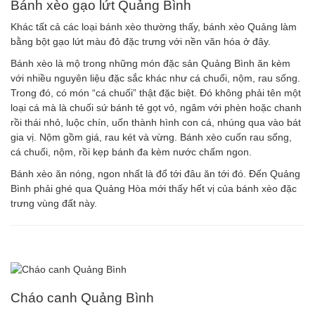
Bánh xèo gạo lứt Quảng Bình
Khác tất cả các loại bánh xèo thường thấy, bánh xèo Quảng làm
bằng bột gạo lứt màu đỏ đặc trưng với nền văn hóa ở đây.
Bánh xèo là mộ trong những món đặc sản Quảng Bình ăn kèm
với nhiều nguyên liệu đặc sắc khác như cá chuối, nộm, rau sống.
Trong đó, có món “cá chuối” thật đặc biệt. Đó không phải tên một
loại cá mà là chuối sứ bánh tẻ gọt vỏ, ngâm với phèn hoặc chanh
rồi thái nhỏ, luộc chín, uốn thành hình con cá, nhúng qua vào bát
gia vị. Nộm gồm giá, rau két và vừng. Bánh xèo cuốn rau sống,
cá chuối, nộm, rồi kẹp bánh đa kèm nước chấm ngon.
Bánh xèo ăn nóng, ngon nhất là đổ tới đâu ăn tới đó. Đến Quảng
Bình phải ghé qua Quảng Hòa mới thấy hết vị của bánh xèo đặc
trưng vùng đất này.
Cháo canh Quảng Bình