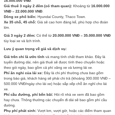
16.000.000 VNĐ
.
Giá thuê 3 ngày 2 đêm (có tham quan):
Khoảng từ
16.000.000
VNĐ – 22.000.000 VNĐ
.
Dòng xe phổ biến:
Hyundai County, Thaco Town.
Xe 35 chỗ, 45 chỗ:
Giá sẽ cao hơn đáng kể, phù hợp cho đoàn
lớn.
Giá 3 ngày 2 đêm:
Có thể từ
20.000.000 VNĐ – 35.000.000 VNĐ
tùy loại xe và lịch trình.
Lưu ý quan trọng về giá và dịch vụ:
Giá trên chỉ là ước tính
và mang tính chất tham khảo. Đây là
tuyến đường dài, nên giá thuê sẽ được tính theo chuyến hoặc
theo gói ngày, bao gồm cả phí xăng xe và lương lái xe.
Phí ăn nghỉ của lái xe:
Đây là chi phí thường
chưa bao gồm
trong báo giá, khách hàng sẽ phải chi trả (khoảng 300.000 VNĐ –
500.000 VNĐ/ngày cho lái xe) hoặc sắp xếp chỗ ăn nghỉ cho lái
xe.
Phí cầu đường, phí bến bãi:
Hỏi rõ nhà xe xem đã bao gồm
hay chưa. Thông thường các chuyến đi dài sẽ bao gồm phí cầu
đường.
Phụ phí phát sinh:
Vượt km, vượt giờ, hoặc các điểm tham quan