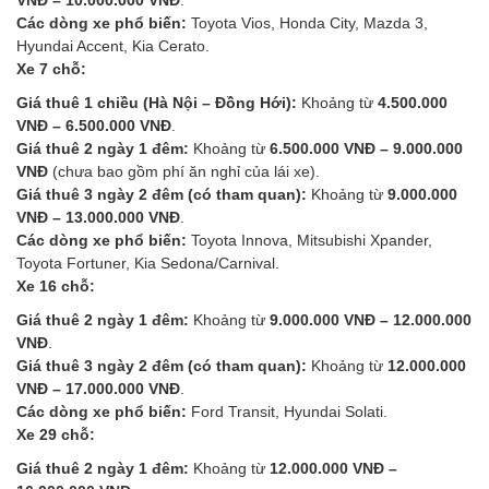
Các dòng xe phổ biến:
Toyota Vios, Honda City, Mazda 3,
Hyundai Accent, Kia Cerato.
Xe 7 chỗ:
Giá thuê 1 chiều (Hà Nội – Đồng Hới):
Khoảng từ
4.500.000
VNĐ – 6.500.000 VNĐ
.
Giá thuê 2 ngày 1 đêm:
Khoảng từ
6.500.000 VNĐ – 9.000.000
VNĐ
(chưa bao gồm phí ăn nghỉ của lái xe).
Giá thuê 3 ngày 2 đêm (có tham quan):
Khoảng từ
9.000.000
VNĐ – 13.000.000 VNĐ
.
Các dòng xe phổ biến:
Toyota Innova, Mitsubishi Xpander,
Toyota Fortuner, Kia Sedona/Carnival.
Xe 16 chỗ:
Giá thuê 2 ngày 1 đêm:
Khoảng từ
9.000.000 VNĐ – 12.000.000
VNĐ
.
Giá thuê 3 ngày 2 đêm (có tham quan):
Khoảng từ
12.000.000
VNĐ – 17.000.000 VNĐ
.
Các dòng xe phổ biến:
Ford Transit, Hyundai Solati.
Xe 29 chỗ:
Giá thuê 2 ngày 1 đêm:
Khoảng từ
12.000.000 VNĐ –