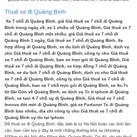
Thuê xe đi Quảng Bình
Xe 7 chỗ đi Quảng Bình, giá Giá thuê xe 7 chỗ đi Quảng
Bình trong ngày về, xe 1 chiều về Quảng Bình, Giá thuê xe 7
chỗ đi Quảng Bình một chiều, giá Giá thuê xe 7 chỗ đi
Quảng Bình 1 ngày, Giá thuê xe 7 chỗ đi Quảng Bình, Xe
hợp đồng đi Quảng Bình, xe du lịch đi Quảng Bình, dịch vụ
cho Giá thuê xe 7 chỗ đi Quảng Bình, công ty cho Giá thuê
xe 7 chỗ đi Quảng Bình, bao xe trọn gói đi Quảng Bình, Giá
thuê xe 7 chỗ đi Quảng Bình, xe hợp đồng 7 chỗ đi Quảng
Bình, xe du lịch 7 chỗ đi Quảng Bình, dịch vụ cho Giá thuê
xe 7 chỗ đi Quảng Bình, công ty cho Giá thuê xe 7 chỗ đi
Quảng Bình, bao xe 7 chỗ trọn gói đi Quảng Bình, xe 4c-7c
từ Sài Gòn về Quảng Bình, xe dịch vụ 7c ở tphcm đi Quảng
Bình, xe taxi 4-7 chỗ sg đi Quảng Bình, Giá thuê xe 7 chỗ
Innova đời mới đi Quảng Bình, giá xe Fortuner 7c đi Quảng
Bình bao nhiêu, địa chỉ công ty cho Giá thuê xe 7 chỗ đi
Quảng Bình uy tín tại tphcm.
Để thuê xe đi Quảng Bình, đặc biệt là từ Hà Nội hoặc các tỉnh lân
cận, bạn cần lưu ý đây là một chặng đường khá xa (khoảng
500km từ Hà Nội đến Đồng Hới, Quảng Bình). Do đó, chi phí thuê