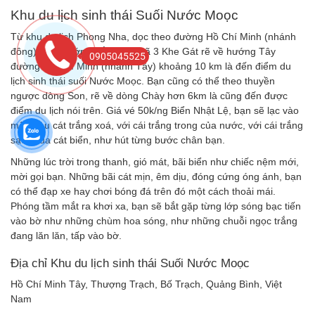
Khu du lịch sinh thái Suối Nước Moọc
Từ khu du lịch Phong Nha, dọc theo đường Hồ Chí Minh (nhánh
đông) theo hướng Bắc đến ngã 3 Khe Gát rẽ về hướng Tây
0905045525
đường Hồ Chí Minh (nhánh Tây) khoảng 10 km là đến điểm du
lịch sinh thái suối Nước Moọc. Bạn cũng có thể theo thuyền
ngược dòng Son, rẽ về dòng Chày hơn 6km là cũng đến được
điểm du lịch nói trên. Giá vé 50k/ng Biển Nhật Lệ, bạn sẽ lạc vào
một màu cát trắng xoá, với cái trắng trong của nước, với cái trắng
sạch của cát biển, như hút từng bước chân bạn.
Những lúc trời trong thanh, gió mát, bãi biển như chiếc nệm mới,
mời gọi bạn. Những bãi cát mịn, êm dịu, đóng cứng óng ánh, bạn
có thể đạp xe hay chơi bóng đá trên đó một cách thoải mái.
Phóng tầm mắt ra khơi xa, bạn sẽ bắt gặp từng lớp sóng bạc tiến
vào bờ như những chùm hoa sóng, như những chuỗi ngọc trắng
đang lăn lăn, tấp vào bờ.
Địa chỉ Khu du lịch sinh thái Suối Nước Moọc
Hồ Chí Minh Tây, Thượng Trạch, Bố Trạch, Quảng Bình, Việt
Nam