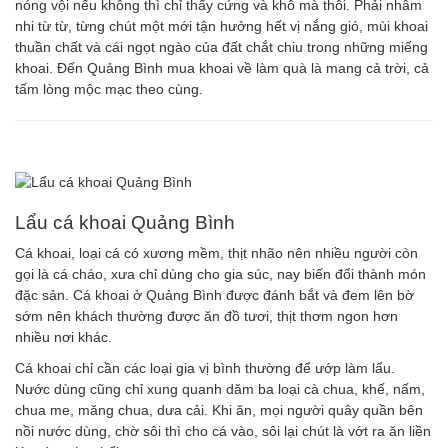
nóng vội nếu không thì chỉ thấy cứng và khô mà thôi. Phải nhâm
nhi từ từ, từng chút một mới tận hưởng hết vị nắng gió, mùi khoai
thuần chất và cái ngọt ngào của đất chắt chiu trong những miếng
khoai. Đến Quảng Bình mua khoai về làm quà là mang cả trời, cả
tấm lòng mộc mạc theo cùng.
Lẩu cá khoai Quảng Bình
Cá khoai, loại cá có xương mềm, thịt nhão nên nhiều người còn
gọi là cá cháo, xưa chỉ dùng cho gia súc, nay biến đổi thành món
đặc sản. Cá khoai ở Quảng Bình được đánh bắt và đem lên bờ
sớm nên khách thường được ăn đồ tươi, thịt thơm ngon hơn
nhiều nơi khác.
Cá khoai chỉ cần các loại gia vị bình thường để ướp làm lẩu.
Nước dùng cũng chỉ xung quanh dăm ba loại cà chua, khế, nấm,
chua me, măng chua, dưa cải. Khi ăn, mọi người quây quần bên
nồi nước dùng, chờ sôi thì cho cá vào, sôi lại chút là vớt ra ăn liền