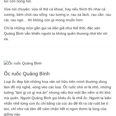
lúc còn nóng hổi.
Vừa nói chuyện, vừa rẽ thịt cá khoai, hay nếu thích thì nhai cả
xương, kèm chút rau sống: rau tương ơ, rau xà lách, rau cần, rau
cải, rau ngò… thì không còn gì mong muốn hơn.
Chỉ là những món gần gụi và dân giã như thế thôi, đặc sản
Quảng Bình vẫn khiến người ta không quên thương nhớ khi rời
xa.
Ốc ruốc Quảng Bình
Loại ốc đẹp bởi những hoa văn sở hữu trên mình thường dùng
làm đồ mỹ nghệ, vòng vèo các loại. Ốc ruốc nhỏ ơi là nhỏ, những
tưởng “làm gì có gì mà ăn” nhưng nếu thử một lần nếm vị thì khó
mà quên. Người Quảng Bình gọi khêu ốc là nhể ốc. Người ta kiên
nhẩn nhể từng con ốc chỉ bằng cái cúc áo để lôi ra cái ruột bé tí
teo, chỉ như cái tăm để cảm nhận hết vị ngon thơm lạ lùng của
giống này.