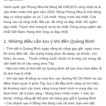
Vườn quốc gia Phong Nha-Kẻ Bàng đã UNESCO công nhận là di
sản thiên nhiên thế giới năm 2003. Động Phong Nha là một động
đẹp có sông ngầm và có 7 cái nhất: Hang nước dài nhất; Cửa
hang cao và rộng nhất; Bãi cát, đá rộng và đẹp nhất; Hồ ngầm
đẹp nhất; Thạch nhũ tráng lệ và kỳ ảo nhất; Dòng sông ngầm dài
nhất Việt Nam; Hang khô rộng và đẹp nhất.
1. Những điều cần lưu ý khi đến Quảng Bình
– Thời tiết ở Quảng Bình ngày nắng thì nắng gay gắt, ngày mưa
thì mưa dầm dề, cần mang trang phục đa dạng: áo khoác, mũ,
khăn, áo mưa… Thuốc chống muỗi, thuốc trị dị ứng côn trùng rất
cần thiết khi đi vào vùng phía Tây.
– Nên tìm hiểu kĩ thời tiết tại Quảng Bình để lựa chọn thời điểm đi
du lịch hợp lý nhất.
– Với các bạn đi bằng xe máy khu vực đường Hồ Chí Minh và các
điểm tham quan ở phía Tây, lưu ý đổ đầy bình xăng và tìm hiểu
kỹ khoảng cách các trạm xăng trong hành trình vì vùng dân cư
thưa thớt, rất ít trạm xăng.- Mang theo nhiều nước + mặc áo
khoác chống nắng để đối phó với nắng gay gắt ở Quảng Bình.
– Các khách sạn ở Đồng Hới đóng cửa rất sớm, bạn nên đặt