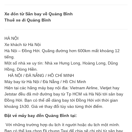
Xe đón từ Sân bay về Quảng Bình
Thuê xe đi Quảng Bình
HÀ NỘI
Xe khách từ Hà Nội
Hà Nội – Đồng Hới. Quãng đường hơn 600km mất khoảng 12
tiếng.
Một số nhà xe uy tín: Nhà xe Hưng Long, Hoàng Long, Dũng
Hồng, Dòng Hiền.
HÀ NỘI / ĐÀ NẴNG / HỒ CHÍ MINH
Máy bay từ Hà Nội / Đà Nẵng / Hồ Chí Minh
Hiện tại các hãng máy bay nội địa: Vietnam Airline, Vietjet hay
Jetstar đều đã mở đường bay từ Tp HCM và Hà Nội tới sân bay
Đồng Hới. Bạn có thể dễ dàng bay tới Đồng Hới với thời gian
khoảng 1h30. Giá vé thay đổi tùy vào từng thời điểm.
Đặt vé máy bay đến Quảng Bình tại:
Với những trường hợp du lịch ít người hoặc du lịch một mình.
Bạn có thể lựa chọn Đi chung Taxi để chia sẽ chi phí từ sân bay