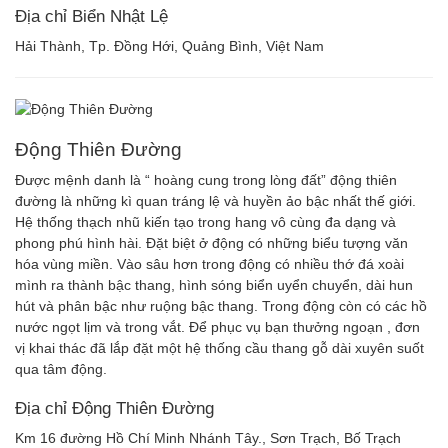
Địa chỉ Biển Nhật Lệ
Hải Thành, Tp. Đồng Hới, Quảng Bình, Việt Nam
Động Thiên Đường
Được mệnh danh là “ hoàng cung trong lòng đất” động thiên
đường là những kì quan tráng lệ và huyền ảo bậc nhất thế giới.
Hệ thống thạch nhũ kiến tạo trong hang vô cùng đa dạng và
phong phú hình hài. Đặt biệt ở động có những biểu tượng văn
hóa vùng miền. Vào sâu hơn trong động có nhiều thớ đá xoài
mình ra thành bậc thang, hình sóng biển uyển chuyển, dài hun
hút và phân bậc như ruộng bậc thang. Trong động còn có các hồ
nước ngọt lịm và trong vắt. Để phục vụ bạn thưởng ngoạn , đơn
vị khai thác đã lắp đặt một hệ thống cầu thang gỗ dài xuyên suốt
qua tâm động.
Địa chỉ Động Thiên Đường
Km 16 đường Hồ Chí Minh Nhánh Tây., Sơn Trạch, Bố Trạch