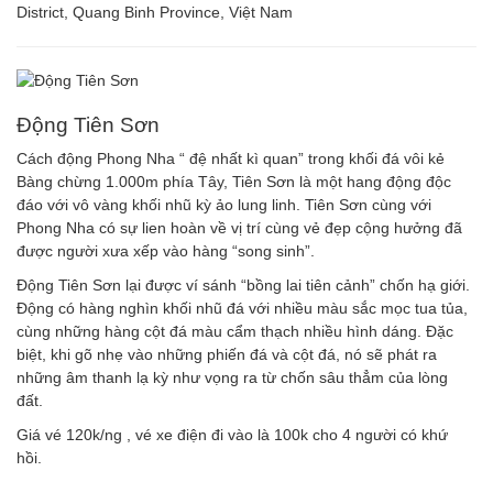
District, Quang Binh Province, Việt Nam
Động Tiên Sơn
Cách động Phong Nha “ đệ nhất kì quan” trong khối đá vôi kẻ
Bàng chừng 1.000m phía Tây, Tiên Sơn là một hang động độc
đáo với vô vàng khối nhũ kỳ ảo lung linh. Tiên Sơn cùng với
Phong Nha có sự lien hoàn về vị trí cùng vẻ đẹp cộng hưởng đã
được người xưa xếp vào hàng “song sinh”.
Động Tiên Sơn lại được ví sánh “bồng lai tiên cảnh” chốn hạ giới.
Động có hàng nghìn khối nhũ đá với nhiều màu sắc mọc tua tủa,
cùng những hàng cột đá màu cẩm thạch nhiều hình dáng. Đặc
biệt, khi gõ nhẹ vào những phiến đá và cột đá, nó sẽ phát ra
những âm thanh lạ kỳ như vọng ra từ chốn sâu thẳm của lòng
đất.
Giá vé 120k/ng , vé xe điện đi vào là 100k cho 4 người có khứ
hồi.