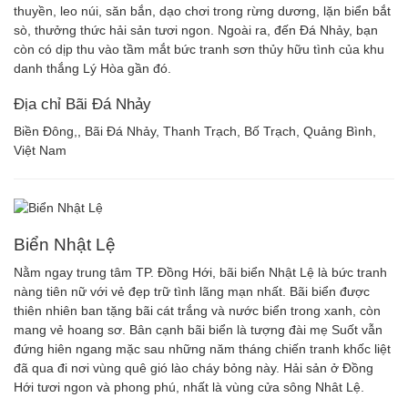
thuyền, leo núi, săn bắn, dạo chơi trong rừng dương, lặn biển bắt
sò, thưởng thức hải sản tươi ngon. Ngoài ra, đến Đá Nhảy, bạn
còn có dịp thu vào tầm mắt bức tranh sơn thủy hữu tình của khu
danh thắng Lý Hòa gần đó.
Địa chỉ Bãi Đá Nhảy
Biền Đông,, Bãi Đá Nhảy, Thanh Trạch, Bố Trạch, Quảng Bình,
Việt Nam
Biển Nhật Lệ
Nằm ngay trung tâm TP. Đồng Hới, bãi biển Nhật Lệ là bức tranh
nàng tiên nữ với vẻ đẹp trữ tình lãng mạn nhất. Bãi biển được
thiên nhiên ban tặng bãi cát trắng và nước biển trong xanh, còn
mang vẻ hoang sơ. Bân cạnh bãi biển là tượng đài mẹ Suốt vẫn
đứng hiên ngang mặc sau những năm tháng chiến tranh khốc liệt
đã qua đi nơi vùng quê gió lào cháy bỏng này. Hải sản ở Đồng
Hới tươi ngon và phong phú, nhất là vùng cửa sông Nhât Lệ.