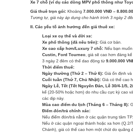
Xe 7 chỗ (ví dụ các dòng MPV phổ thông như Toyot
Giá thuê trọn gói:
Khoảng
7.000.000 VNĐ – 8.800.0
Tương tự, giá này áp dụng cho hành trình 3 ngày 2 đ
II. Các yếu tố ảnh hưởng đến giá thuê xe:
Loại xe cụ thể và đời xe:
Xe phổ thông (đã nêu trên):
Giá cơ bản.
Xe cao cấp hơn/Luxury 7 chỗ:
Nếu bạn muốn t
Custin, Ford Tourneo
, giá sẽ cao hơn đáng kể 
3 ngày 2 đêm có thể dao động từ
9.000.000 VN
Thời điểm thuê:
Ngày thường (Thứ 2 – Thứ 6):
Giá ổn định và 
Cuối tuần (Thứ 7, Chủ Nhật):
Giá có thể cao 
Ngày Lễ, Tết (Tết Nguyên Đán, Lễ 30/4-1/5,
kể (20-50% hoặc hơn) do nhu cầu cực kỳ cao và 
các dịp này.
Mùa cao điểm du lịch (Tháng 6 – Tháng 8):
G
Điểm đón/trả chính xác:
Nếu điểm đón/trả nằm ở các quận trung tâm TP.
Nếu ở các quận ngoại thành hoặc xa hơn (Q.2/
Chánh), giá có thể cao hơn một chút do quãng đ