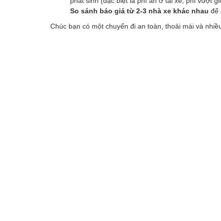
phát sinh (đặc biệt là phí ăn ở tài xế, phí vượt
So sánh báo giá từ 2-3 nhà xe khác nhau
để 
Chúc bạn có một chuyến đi an toàn, thoải mái và nhiều 