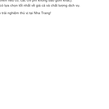
 giờ/km nếu có, các chi phí không bao gồm khác).
có lựa chọn tốt nhất về giá cả và chất lượng dịch vụ.
trải nghiệm thú vị tại Nha Trang!