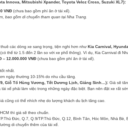
a Innova, Mitsubishi Xpander, Toyota Veloz Cross, Suzuki XL7):
00 VNĐ
(chưa bao gồm phí ăn ở tài xế).
êm, bao gồm di chuyển tham quan tại Nha Trang.
huê các dòng xe sang trọng, tiện nghi hơn như
Kia Carnival, Hyunda
(có thể từ 1.5 đến 2 lần so với xe phổ thông). Ví dụ, Kia Carnival đi N
Đ – 12.000.000 VNĐ
(chưa bao gồm phí ăn ở tài xế).
tốt nhất.
hơn ngày thường 10-15% do nhu cầu tăng.
 2/9, Giỗ Tổ Hùng Vương, Tết Dương Lịch, Giáng Sinh…):
Giá sẽ tă
tài xế phải làm việc trong những ngày đặc biệt. Bạn nên đặt xe rất s
iá cũng có thể nhích nhẹ do lượng khách du lịch tăng cao.
HCM thì giá sẽ theo chuẩn.
TP.Thủ Đức, Q.7, Q.9/TP.Thủ Đức, Q.12, Bình Tân, Hóc Môn, Nhà Bè, 
ường di chuyển thêm của tài xế.