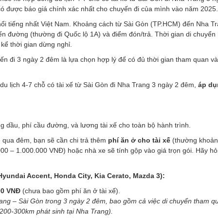
ó được báo giá chính xác nhất cho chuyến đi của mình vào năm 2025.
 nổi tiếng nhất Việt Nam. Khoảng cách từ Sài Gòn (TP.HCM) đến Nha T
yến đường (thường đi Quốc lộ 1A) và điểm đón/trả. Thời gian di chuyển
kể thời gian dừng nghỉ.
ến đi 3 ngày 2 đêm là lựa chọn hợp lý để có đủ thời gian tham quan và
u lịch 4-7 chỗ có tài xế từ Sài Gòn đi Nha Trang 3 ngày 2 đêm,
áp dụ
 dầu, phí cầu đường, và lương tài xế cho toàn bộ hành trình.
 qua đêm, bạn sẽ cần chi trả thêm
phí ăn ở cho tài xế
(thường khoả
.000 – 1.000.000 VNĐ) hoặc nhà xe sẽ tính gộp vào giá trọn gói. Hãy hỏ
Hyundai Accent, Honda City, Kia Cerato, Mazda 3):
00 VNĐ
(chưa bao gồm phí ăn ở tài xế).
ang – Sài Gòn trong 3 ngày 2 đêm, bao gồm cả việc di chuyển tham qu
200-300km phát sinh tại Nha Trang).