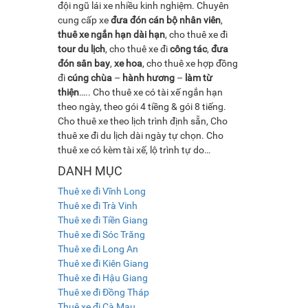
đội ngũ lái xe nhiều kinh nghiệm. Chuyên
cung cấp xe
đưa đón cán bộ nhân viên
,
thuê xe ngắn hạn dài hạn
, cho thuê xe đi
tour du lịch
, cho thuê xe đi
công tác
,
đưa
đón sân bay
,
xe hoa
, cho thuê xe hợp đồng
đi
cúng chùa
–
hành hương
–
làm từ
thiện
….. Cho thuê xe có tài xế ngắn hạn
theo ngày, theo gói 4 tiềng & gói 8 tiếng.
Cho thuê xe theo lịch trình định sẵn, Cho
thuê xe đi du lịch dài ngày tự chọn. Cho
thuê xe có kèm tài xế, lộ trình tự do…
DANH MỤC
Thuê xe đi Vĩnh Long
Thuê xe đi Trà Vinh
Thuê xe đi Tiền Giang
Thuê xe đi Sóc Trăng
Thuê xe đi Long An
Thuê xe đi Kiên Giang
Thuê xe đi Hậu Giang
Thuê xe đi Đồng Tháp
Thuê xe đi Cà Mau