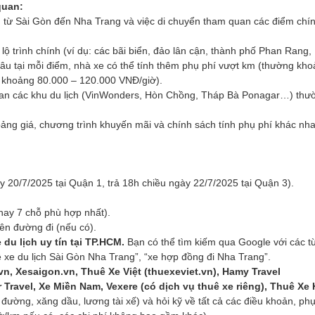
quan:
n từ Sài Gòn đến Nha Trang và việc di chuyển tham quan các điểm chín
 trình chính (ví dụ: các bãi biển, đảo lân cận, thành phố Phan Rang,
âu tại mỗi điểm, nhà xe có thể tính thêm phụ phí vượt km (thường kh
 khoảng 80.000 – 120.000 VNĐ/giờ).
quan các khu du lịch (VinWonders, Hòn Chồng, Tháp Bà Ponagar…) thư
ảng giá, chương trình khuyến mãi và chính sách tính phụ phí khác nha
y 20/7/2025 tại Quận 1, trả 18h chiều ngày 22/7/2025 tại Quận 3).
 hay 7 chỗ phù hợp nhất).
ên đường đi (nếu có).
 du lịch uy tín tại TP.HCM.
Bạn có thể tìm kiếm qua Google với các t
ê xe du lịch Sài Gòn Nha Trang”, “xe hợp đồng đi Nha Trang”.
n, Xesaigon.vn, Thuê Xe Việt (thuexeviet.vn), Hamy Travel
r Travel, Xe Miền Nam, Vexere (có dịch vụ thuê xe riêng), Thuê Xe 
ường, xăng dầu, lương tài xế) và hỏi kỹ về tất cả các điều khoản, phụ