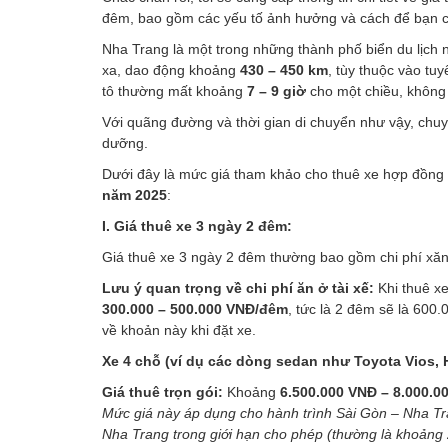
đêm, bao gồm các yếu tố ảnh hưởng và cách để bạn c
Nha Trang là một trong những thành phố biển du lịch
xa, dao động khoảng
430 – 450 km
, tùy thuộc vào tu
tô thường mất khoảng
7 – 9 giờ
cho một chiều, không 
Với quãng đường và thời gian di chuyển như vậy, chuy
dưỡng.
Dưới đây là mức giá tham khảo cho thuê xe hợp đồng d
năm 2025
:
I. Giá thuê xe 3 ngày 2 đêm:
Giá thuê xe 3 ngày 2 đêm thường bao gồm chi phí xăng
Lưu ý quan trọng về chi phí ăn ở tài xế:
Khi thuê xe
300.000 – 500.000 VNĐ/đêm
, tức là 2 đêm sẽ là 600
về khoản này khi đặt xe.
Xe 4 chỗ (ví dụ các dòng sedan như Toyota Vios, 
Giá thuê trọn gói:
Khoảng
6.500.000 VNĐ – 8.000.0
Mức giá này áp dụng cho hành trình Sài Gòn – Nha Tr
Nha Trang trong giới hạn cho phép (thường là khoảng 