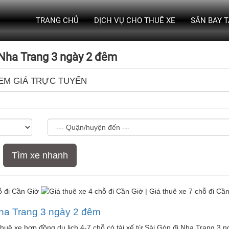
TRANG CHỦ
DỊCH VỤ CHO THUÊ XE
SÂN BAY 
 Nha Trang 3 ngày 2 đêm
EM GIÁ TRỰC TUYẾN
Tìm xe nhanh
Nha Trang 3 ngày 2 đêm
á thuê xe hợp đồng du lịch 4-7 chỗ có tài xế từ Sài Gòn đi Nha Trang 3 n