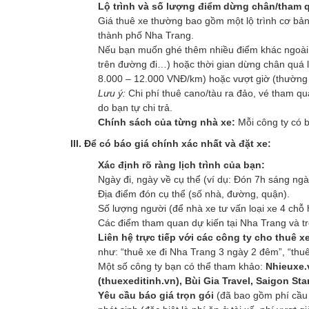
Lộ trình và số lượng điểm dừng chân/tham 
Giá thuê xe thường bao gồm một lộ trình cơ bả
thành phố Nha Trang.
Nếu bạn muốn ghé thêm nhiều điểm khác ngoài lộ
trên đường đi…) hoặc thời gian dừng chân quá l
8.000 – 12.000 VNĐ/km) hoặc vượt giờ (thường
Lưu ý:
Chi phí thuê cano/tàu ra đảo, vé tham 
do bạn tự chi trả.
Chính sách của từng nhà xe:
Mỗi công ty có b
III. Để có báo giá chính xác nhất và đặt xe:
Xác định rõ ràng lịch trình của bạn:
Ngày đi, ngày về cụ thể (ví dụ: Đón 7h sáng ngà
Địa điểm đón cụ thể (số nhà, đường, quận).
Số lượng người (để nhà xe tư vấn loại xe 4 chỗ
Các điểm tham quan dự kiến tại Nha Trang và tr
Liên hệ trực tiếp với các công ty cho thuê xe
như: “thuê xe đi Nha Trang 3 ngày 2 đêm”, “thu
Một số công ty bạn có thể tham khảo:
Nhieuxe.v
(thuexeditinh.vn), Bùi Gia Travel, Saigon Sta
Yêu cầu báo giá trọn gói
(đã bao gồm phí cầu đ