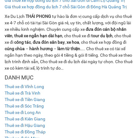
Giá thuê xe hợp đồng du lịch 7 chỗ Sài Gòn đi Cam Lộ Quảng Trị
Giá thuê xe hợp đồng du lịch 7 chỗ Sài Gòn đi Đông Hà Quảng Trị
Xe Du Lịch
THÁI PHONG
tự hào là đơn vị cung cấp dịch vụ cho thuê
xe 4-7 chỗ có tài tại Sài Gòn giá rẻ, uy tín, chất lượng, với đội ngũ lái
xe nhiều kinh nghiệm. Chuyên cung cấp xe
đưa đón cán bộ nhân
viên
,
thuê xe ngắn hạn dài hạn
, cho thuê xe đi
tour du lịch
, cho thuê
xe đi
công tác
,
đưa đón sân bay
,
xe hoa
, cho thuê xe hợp đồng đi
cúng chùa
–
hành hương
–
làm từ thiện
….. Cho thuê xe có tài xế
ngắn hạn theo ngày, theo gói 4 tiềng & gói 8 tiếng. Cho thuê xe theo
lịch trình định sẵn, Cho thuê xe đi du lịch dài ngày tự chọn. Cho thuê
xe có kèm tài xế, lộ trình tự do…
DANH MỤC
Thuê xe đi Vĩnh Long
Thuê xe đi Trà Vinh
Thuê xe đi Tiền Giang
Thuê xe đi Sóc Trăng
Thuê xe đi Long An
Thuê xe đi Kiên Giang
Thuê xe đi Hậu Giang
Thuê xe đi Đồng Tháp