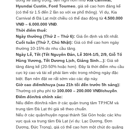
Hyundai Custin, Ford Tourneo
, giá sẽ cao hơn đáng kể
(có thể từ 1.5 đến 2 lần so với xe phổ thông). Ví dụ, Kia
Carnival đi Đà Lạt một chiều có thể dao động từ
4.500.000
VNĐ – 6.000.000 VNĐ
.
Thời điểm thuê:
Ngày thường (Thứ 2 – Thứ 6):
Giá ổn định và tốt nhất.
Cuối tuần (Thứ 7, Chủ Nhật):
Giá có thể cao hơn ngày
thường 10-15% do nhu cầu tăng.
Ngày Lễ, Tết (Tết Nguyên Đán, Lễ 30/4-1/5, 2/9, Giỗ Tổ
Hùng Vương, Tết Dương Lịch, Giáng Sinh…):
Giá sẽ
tăng đáng kể (20-50% hoặc hơn). Đây là thời điểm nhu cầu
cực kỳ cao và tài xế phải làm việc trong những ngày đặc
biệt. Bạn nên đặt xe rất sớm vào các dịp này.
Giờ cao điểm/khuya (sau 21h tối đến trước 5h sáng):
Thường có phụ phí từ
100.000 – 200.000 VNĐ/chuyến
.
Điểm đón/trả chính xác:
Nếu điểm đón/trả nằm ở các quận trung tâm TP.HCM và
trung tâm Đà Lạt thì giá sẽ theo chuẩn.
Nếu ở các quận/huyện ngoại thành Sài Gòn hoặc các khu
vực quá xa trung tâm Đà Lạt (ví dụ: Lạc Dương, Đơn
Dương, Đức Trọng), giá có thể cao hơn một chút do quãng