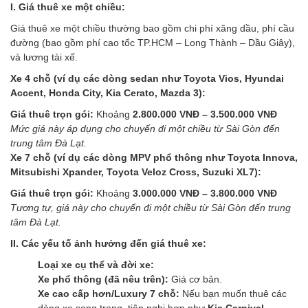
I. Giá thuê xe một chiều:
Giá thuê xe một chiều thường bao gồm chi phí xăng dầu, phí cầu
đường (bao gồm phí cao tốc TP.HCM – Long Thành – Dầu Giây),
và lương tài xế.
Xe 4 chỗ (ví dụ các dòng sedan như Toyota Vios, Hyundai
Accent, Honda City, Kia Cerato, Mazda 3):
Giá thuê trọn gói:
Khoảng
2.800.000 VNĐ – 3.500.000 VNĐ
Mức giá này áp dụng cho chuyến đi một chiều từ Sài Gòn đến
trung tâm Đà Lạt.
Xe 7 chỗ (ví dụ các dòng MPV phổ thông như Toyota Innova,
Mitsubishi Xpander, Toyota Veloz Cross, Suzuki XL7):
Giá thuê trọn gói:
Khoảng
3.000.000 VNĐ – 3.800.000 VNĐ
Tương tự, giá này cho chuyến đi một chiều từ Sài Gòn đến trung
tâm Đà Lạt.
II. Các yếu tố ảnh hưởng đến giá thuê xe:
Loại xe cụ thể và đời xe:
Xe phổ thông (đã nêu trên):
Giá cơ bản.
Xe cao cấp hơn/Luxury 7 chỗ:
Nếu bạn muốn thuê các
dòng xe sang trọng, tiện nghi hơn như
Kia Carnival,