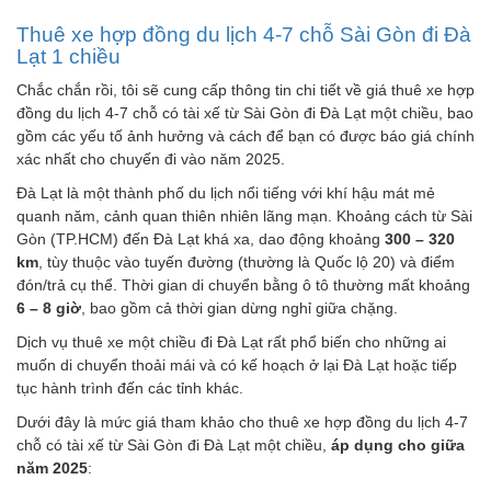
Thuê xe hợp đồng du lịch 4-7 chỗ Sài Gòn đi Đà
Lạt 1 chiều
Chắc chắn rồi, tôi sẽ cung cấp thông tin chi tiết về giá thuê xe hợp
đồng du lịch 4-7 chỗ có tài xế từ Sài Gòn đi Đà Lạt một chiều, bao
gồm các yếu tố ảnh hưởng và cách để bạn có được báo giá chính
xác nhất cho chuyến đi vào năm 2025.
Đà Lạt là một thành phố du lịch nổi tiếng với khí hậu mát mẻ
quanh năm, cảnh quan thiên nhiên lãng mạn. Khoảng cách từ Sài
Gòn (TP.HCM) đến Đà Lạt khá xa, dao động khoảng
300 – 320
km
, tùy thuộc vào tuyến đường (thường là Quốc lộ 20) và điểm
đón/trả cụ thể. Thời gian di chuyển bằng ô tô thường mất khoảng
6 – 8 giờ
, bao gồm cả thời gian dừng nghỉ giữa chặng.
Dịch vụ thuê xe một chiều đi Đà Lạt rất phổ biến cho những ai
muốn di chuyển thoải mái và có kế hoạch ở lại Đà Lạt hoặc tiếp
tục hành trình đến các tỉnh khác.
Dưới đây là mức giá tham khảo cho thuê xe hợp đồng du lịch 4-7
chỗ có tài xế từ Sài Gòn đi Đà Lạt một chiều,
áp dụng cho giữa
năm 2025
: