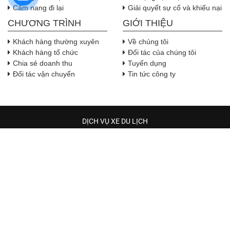
Cẩm nang đi lại
Giải quyết sự cố và khiếu nại
CHƯƠNG TRÌNH
GIỚI THIỆU
Khách hàng thường xuyên
Về chúng tôi
Khách hàng tổ chức
Đối tác của chúng tôi
Chia sẻ doanh thu
Tuyển dụng
Đối tác vận chuyển
Tin tức công ty
DỊCH VỤ XE DU LỊCH
TRẦM HƯƠNG TRAVEL
Địa chỉ:
Địa chỉ: 544 phường Hòa Bình, Thành phố Hồ Chí 
Minh
, Việt Nam
( Lưu ý: Hiện tại xe có đã có tại các quận huyện trong TP. Hồ Chí
Minh, xe tới đón chỉ trong 30 phút khi quý khách đặt xe )
Số điện thoại: Zalo: 0942 245 300 ( Mr.Hùng )