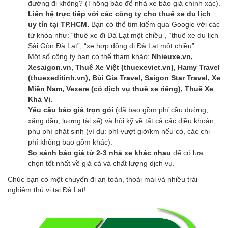
đường đi không? (Thông báo để nhà xe báo giá chính xác).
Liên hệ trực tiếp với các công ty cho thuê xe du lịch
uy tín tại TP.HCM.
Bạn có thể tìm kiếm qua Google với các
từ khóa như: “thuê xe đi Đà Lạt một chiều”, “thuê xe du lịch
Sài Gòn Đà Lạt”, “xe hợp đồng đi Đà Lạt một chiều”.
Một số công ty bạn có thể tham khảo:
Nhieuxe.vn,
Xesaigon.vn, Thuê Xe Việt (thuexeviet.vn), Hamy Travel
(thuexeditinh.vn), Bùi Gia Travel, Saigon Star Travel, Xe
Miền Nam, Vexere (có dịch vụ thuê xe riêng), Thuê Xe
Khả Vi.
Yêu cầu báo giá trọn gói
(đã bao gồm phí cầu đường,
xăng dầu, lương tài xế) và hỏi kỹ về tất cả các điều khoản,
phụ phí phát sinh (ví dụ: phí vượt giờ/km nếu có, các chi
phí không bao gồm khác).
So sánh báo giá từ 2-3 nhà xe khác nhau
để có lựa
chọn tốt nhất về giá cả và chất lượng dịch vụ.
Chúc bạn có một chuyến đi an toàn, thoải mái và nhiều trải
nghiệm thú vị tại Đà Lạt!