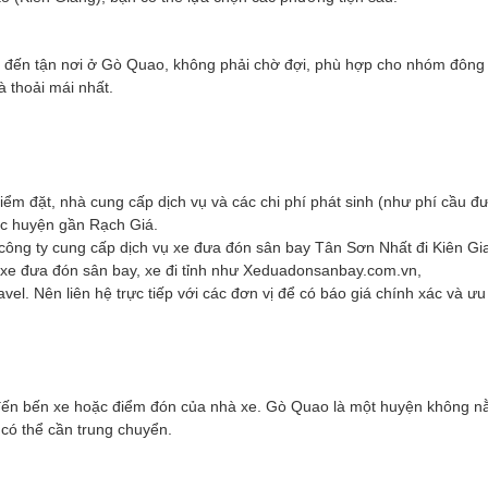
đưa đến tận nơi ở Gò Quao, không phải chờ đợi, phù hợp cho nhóm đông
 thoải mái nhất.
 điểm đặt, nhà cung cấp dịch vụ và các chi phí phát sinh (như phí cầu đ
ác huyện gần Rạch Giá.
công ty cung cấp dịch vụ xe đưa đón sân bay Tân Sơn Nhất đi Kiên Gi
 xe đưa đón sân bay, xe đi tỉnh như Xeduadonsanbay.com.vn,
. Nên liên hệ trực tiếp với các đơn vị để có báo giá chính xác và ưu
đến bến xe hoặc điểm đón của nhà xe. Gò Quao là một huyện không n
 có thể cần trung chuyển.