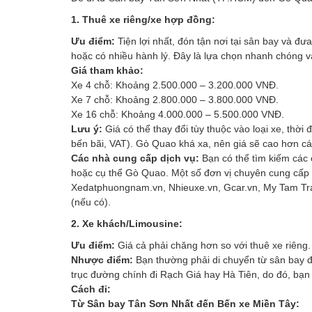
1. Thuê xe riêng/xe hợp đồng:
Ưu điểm:
Tiện lợi nhất, đón tận nơi tại sân bay và 
hoặc có nhiều hành lý. Đây là lựa chọn nhanh chóng và
Giá tham khảo:
Xe 4 chỗ: Khoảng 2.500.000 – 3.200.000 VNĐ.
Xe 7 chỗ: Khoảng 2.800.000 – 3.800.000 VNĐ.
Xe 16 chỗ: Khoảng 4.000.000 – 5.500.000 VNĐ.
Lưu ý:
Giá có thể thay đổi tùy thuộc vào loại xe, thời
bến bãi, VAT). Gò Quao khá xa, nên giá sẽ cao hơn c
Các nhà cung cấp dịch vụ:
Bạn có thể tìm kiếm các 
hoặc cụ thể Gò Quao. Một số đơn vị chuyên cung cấp
Xedatphuongnam.vn, Nhieuxe.vn, Gcar.vn, My Tam Travel
(nếu có).
2. Xe khách/Limousine:
Ưu điểm:
Giá cả phải chăng hơn so với thuê xe riêng.
Nhược điểm:
Bạn thường phải di chuyển từ sân bay 
trục đường chính đi Rạch Giá hay Hà Tiên, do đó, bạn
Cách đi:
Từ Sân bay Tân Sơn Nhất đến Bến xe Miền Tây: