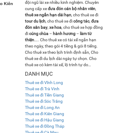
đội ngũ lái xe nhiều kinh nghiệm. Chuyên
ao Kiên
cung cấp xe
đưa đón cán bộ nhân viên
,
thuê xe ngắn hạn dài hạn
, cho thuê xe đi
tour du lịch
, cho thuê xe đi
công tác
,
đưa
đón sân bay
,
xe hoa
, cho thuê xe hợp đồng
đi
cúng chùa
–
hành hương
–
làm từ
thiện
….. Cho thuê xe có tài xế ngắn hạn
theo ngày, theo gói 4 tiềng & gói 8 tiếng.
Cho thuê xe theo lịch trình định sẵn, Cho
thuê xe đi du lịch dài ngày tự chọn. Cho
thuê xe có kèm tài xế, lộ trình tự do…
DANH MỤC
Thuê xe đi Vĩnh Long
Thuê xe đi Trà Vinh
Thuê xe đi Tiền Giang
Thuê xe đi Sóc Trăng
Thuê xe đi Long An
Thuê xe đi Kiên Giang
Thuê xe đi Hậu Giang
Thuê xe đi Đồng Tháp
Thuê xe đi Cà Mau