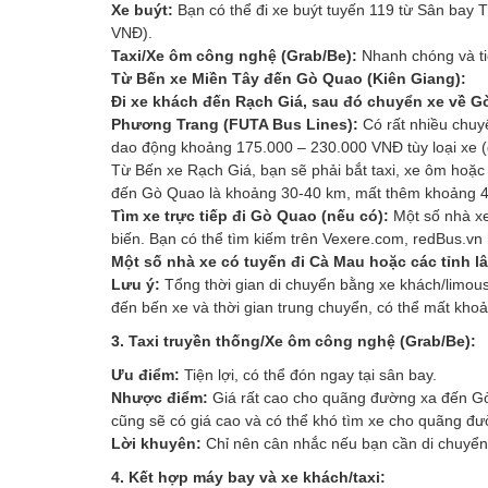
Xe buýt:
Bạn có thể đi xe buýt tuyến 119 từ Sân bay 
VNĐ).
Taxi/Xe ôm công nghệ (Grab/Be):
Nhanh chóng và ti
Từ Bến xe Miền Tây đến Gò Quao (Kiên Giang):
Đi xe khách đến Rạch Giá, sau đó chuyển xe về G
Phương Trang (FUTA Bus Lines):
Có rất nhiều chuy
dao động khoảng 175.000 – 230.000 VNĐ tùy loại xe 
Từ Bến xe Rạch Giá, bạn sẽ phải bắt taxi, xe ôm hoặ
đến Gò Quao là khoảng 30-40 km, mất thêm khoảng 45
Tìm xe trực tiếp đi Gò Quao (nếu có):
Một số nhà xe
biến. Bạn có thể tìm kiếm trên Vexere.com, redBus.vn 
Một số nhà xe có tuyến đi Cà Mau hoặc các tỉnh l
Lưu ý:
Tổng thời gian di chuyển bằng xe khách/limou
đến bến xe và thời gian trung chuyển, có thể mất khoả
3. Taxi truyền thống/Xe ôm công nghệ (Grab/Be):
Ưu điểm:
Tiện lợi, có thể đón ngay tại sân bay.
Nhược điểm:
Giá rất cao cho quãng đường xa đến Gò 
cũng sẽ có giá cao và có thể khó tìm xe cho quãng đườ
Lời khuyên:
Chỉ nên cân nhắc nếu bạn cần di chuyển 
4. Kết hợp máy bay và xe khách/taxi: