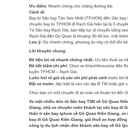
Ưu điểm:
Nhanh chóng cho chặng đường dài.
Cách đi:
Bay từ Sân bay Tân Sơn Nhất (TP.HCM) đến Sân bay Rạ
chuyến bay từ TP.HCM đi Rạch Giá hiện tại là 3 chuyế
Từ Sân bay Rạch Giá, bạn tiếp tục di chuyển bằng ta
Rạch Giá đến Gò Quao là khoảng 30-40 km, mất thêm 
Lưu ý:
Dù nhanh chóng, phương án này có thể tốn kém
Lời khuyên chung:
Để tiện lợi và nhanh chóng nhất:
Ưu tiên thuê xe ri
Để tiết kiệm chi phí:
Chọn xe khách/limousine đến Rạ
tuyến TP.HCM – Rạch Giá.
Luôn hỏi rõ giá và các chi phí phát sinh
trước khi l
Đặt xe trước
, đặc biệt là vào các dịp lễ Tết hoặc giờ
Chúc bạn có một chuyến đi an toàn và thuận lợi đến 
Xe một chiều đón từ Sân bay TSN về Gò Quao Kiên
Giang, nhà xe chuyên rước khách tại sân bay đi G
thân ở sân bay tphcm về Gò Quao Kiên Giang, xe c
bay đi Gò Quao Kiên Giang, giá thuê xe hợp đồng
công ty du lịch nhận đón khách sân bay về Gò Qua