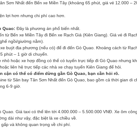
Tân Sơn Nhất đến Bến xe Miền Tây (khoảng 65 phút, giá vé 12.000 – 2
ện lợi hơn nhưng chi phí cao hơn.
ò Quao:
Đây là phương án phổ biến nhất.
ến từ Bến xe Miền Tây đi Bến xe Rạch Giá (Kiên Giang). Giá vé đi Rạc
(ghế ngồi/giường nằm).
c xe buýt địa phương (nếu có) để đi đến Gò Quao. Khoảng cách từ Rạc
 phút – 1 giờ di chuyển.
 nhỏ hoặc xe hợp đồng có thể có tuyến trực tiếp đi Gò Quao nhưng k
hoặc liên hệ trực tiếp các nhà xe chạy tuyến Kiên Giang để hỏi.
ân cận có thể có điểm dừng gần Gò Quao, bạn cần hỏi rõ.
sine từ Sân bay Tân Sơn Nhất đến Gò Quao, bao gồm cả thời gian di 
ng 6-9 giờ.
Quao. Giá taxi có thể lên tới 4.000.000 – 5.500.000 VNĐ. Xe ôm côn
ng dài như vậy, đặc biệt là xe chiều về.
gấp và không quan trọng về chi phí.