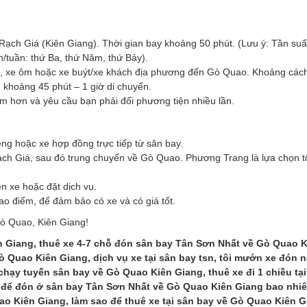
ch Giá (Kiên Giang). Thời gian bay khoảng 50 phút. (Lưu ý: Tần suấ
n/tuần: thứ Ba, thứ Năm, thứ Bảy).
xi, xe ôm hoặc xe buýt/xe khách địa phương đến Gò Quao. Khoảng cách
khoảng 45 phút – 1 giờ di chuyển.
 hơn và yêu cầu bạn phải đổi phương tiện nhiều lần.
êng hoặc xe hợp đồng trực tiếp từ sân bay.
ch Giá, sau đó trung chuyển về Gò Quao. Phương Trang là lựa chọn t
ên xe hoặc đặt dịch vụ.
 cao điểm, để đảm bảo có xe và có giá tốt.
Gò Quao, Kiên Giang!
 Giang, thuê xe 4-7 chỗ đón sân bay Tân Sơn Nhất về Gò Quao K
ò Quao Kiên Giang, dịch vụ xe tại sân bay tsn, tôi mướn xe đón 
hạy tuyến sân bay về Gò Quao Kiên Giang, thuê xe đi 1 chiều tại
 để đón ở sân bay Tân Sơn Nhất về Gò Quao Kiên Giang bao nhiêu
o Kiên Giang, làm sao để thuê xe tại sân bay về Gò Quao Kiên G