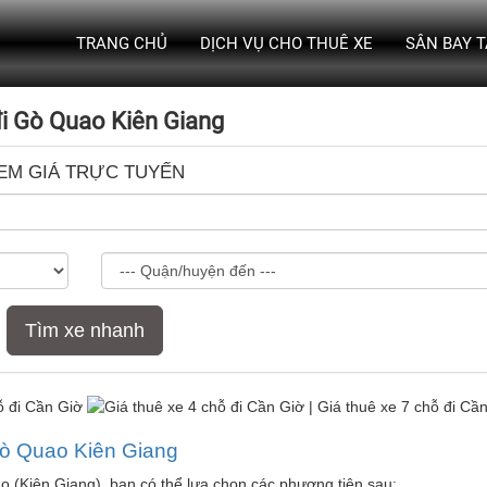
TRANG CHỦ
DỊCH VỤ CHO THUÊ XE
SÂN BAY 
i Gò Quao Kiên Giang
EM GIÁ TRỰC TUYẾN
Tìm xe nhanh
Gò Quao Kiên Giang
(Kiên Giang), bạn có thể lựa chọn các phương tiện sau: