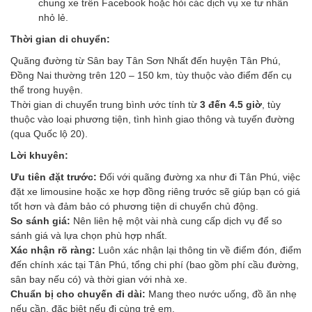
chung xe trên Facebook hoặc hỏi các dịch vụ xe tư nhân
nhỏ lẻ.
Thời gian di chuyển:
Quãng đường từ Sân bay Tân Sơn Nhất đến huyện Tân Phú,
Đồng Nai thường trên 120 – 150 km, tùy thuộc vào điểm đến cụ
thể trong huyện.
Thời gian di chuyển trung bình ước tính từ
3 đến 4.5 giờ
, tùy
thuộc vào loại phương tiện, tình hình giao thông và tuyến đường
(qua Quốc lộ 20).
Lời khuyên:
Ưu tiên đặt trước:
Đối với quãng đường xa như đi Tân Phú, việc
đặt xe limousine hoặc xe hợp đồng riêng trước sẽ giúp bạn có giá
tốt hơn và đảm bảo có phương tiện di chuyển chủ động.
So sánh giá:
Nên liên hệ một vài nhà cung cấp dịch vụ để so
sánh giá và lựa chọn phù hợp nhất.
Xác nhận rõ ràng:
Luôn xác nhận lại thông tin về điểm đón, điểm
đến chính xác tại Tân Phú, tổng chi phí (bao gồm phí cầu đường,
sân bay nếu có) và thời gian với nhà xe.
Chuẩn bị cho chuyến đi dài:
Mang theo nước uống, đồ ăn nhẹ
nếu cần, đặc biệt nếu đi cùng trẻ em.