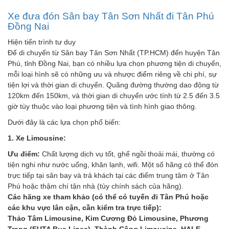
Xe đưa đón Sân bay Tân Sơn Nhất đi Tân Phú
Đồng Nai
Hiện tiến trình tư duy
Để di chuyển từ Sân bay Tân Sơn Nhất (TP.HCM) đến huyện Tân
Phú, tỉnh Đồng Nai, bạn có nhiều lựa chọn phương tiện di chuyển,
mỗi loại hình sẽ có những ưu và nhược điểm riêng về chi phí, sự
tiện lợi và thời gian di chuyển. Quãng đường thường dao động từ
120km đến 150km, và thời gian di chuyển ước tính từ 2.5 đến 3.5
giờ tùy thuộc vào loại phương tiện và tình hình giao thông.
Dưới đây là các lựa chọn phổ biến:
1. Xe Limousine:
Ưu điểm:
Chất lượng dịch vụ tốt, ghế ngồi thoải mái, thường có
tiện nghi như nước uống, khăn lạnh, wifi. Một số hãng có thể đón
trực tiếp tại sân bay và trả khách tại các điểm trung tâm ở Tân
Phú hoặc thậm chí tận nhà (tùy chính sách của hãng).
Các hãng xe tham khảo (có thể có tuyến đi Tân Phú hoặc
các khu vực lân cận, cần kiểm tra trực tiếp):
Thảo Tâm Limousine, Kim Cương Đỏ Limousine, Phương
Trang (FUTA Bus Lines), Thành Công Limousine, HALE