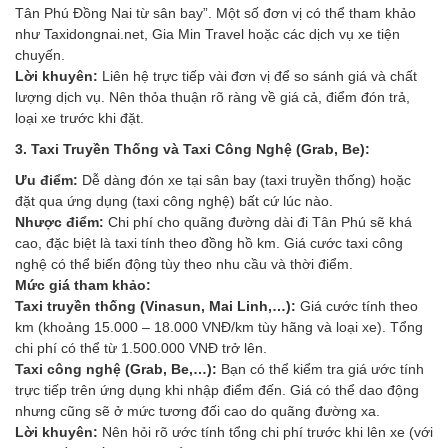
Tân Phú Đồng Nai từ sân bay”. Một số đơn vị có thể tham khảo
như Taxidongnai.net, Gia Min Travel hoặc các dịch vụ xe tiện
chuyến.
Lời khuyên:
Liên hệ trực tiếp vài đơn vị để so sánh giá và chất
lượng dịch vụ. Nên thỏa thuận rõ ràng về giá cả, điểm đón trả,
loại xe trước khi đặt.
3. Taxi Truyền Thống và Taxi Công Nghệ (Grab, Be):
Ưu điểm:
Dễ dàng đón xe tại sân bay (taxi truyền thống) hoặc
đặt qua ứng dụng (taxi công nghệ) bất cứ lúc nào.
Nhược điểm:
Chi phí cho quãng đường dài đi Tân Phú sẽ khá
cao, đặc biệt là taxi tính theo đồng hồ km. Giá cước taxi công
nghệ có thể biến động tùy theo nhu cầu và thời điểm.
Mức giá tham khảo:
Taxi truyền thống (Vinasun, Mai Linh,…):
Giá cước tính theo
km (khoảng 15.000 – 18.000 VNĐ/km tùy hãng và loại xe). Tổng
chi phí có thể từ 1.500.000 VNĐ trở lên.
Taxi công nghệ (Grab, Be,…):
Bạn có thể kiểm tra giá ước tính
trực tiếp trên ứng dụng khi nhập điểm đến. Giá có thể dao động
nhưng cũng sẽ ở mức tương đối cao do quãng đường xa.
Lời khuyên:
Nên hỏi rõ ước tính tổng chi phí trước khi lên xe (với