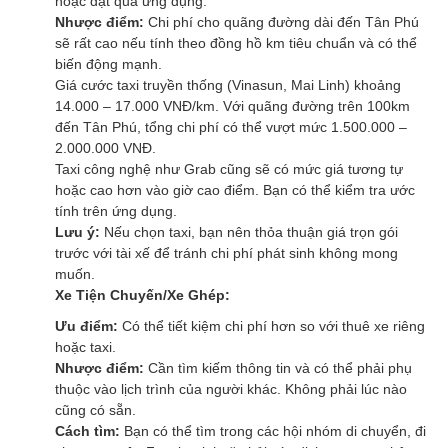
hoặc đặt qua ứng dụng.
Nhược điểm:
Chi phí cho quãng đường dài đến Tân Phú
sẽ rất cao nếu tính theo đồng hồ km tiêu chuẩn và có thể
biến động mạnh.
Giá cước taxi truyền thống (Vinasun, Mai Linh) khoảng
14.000 – 17.000 VNĐ/km. Với quãng đường trên 100km
đến Tân Phú, tổng chi phí có thể vượt mức 1.500.000 –
2.000.000 VNĐ.
Taxi công nghệ như Grab cũng sẽ có mức giá tương tự
hoặc cao hơn vào giờ cao điểm. Bạn có thể kiểm tra ước
tính trên ứng dụng.
Lưu ý:
Nếu chọn taxi, bạn nên thỏa thuận giá trọn gói
trước với tài xế để tránh chi phí phát sinh không mong
muốn.
Xe Tiện Chuyến/Xe Ghép:
Ưu điểm:
Có thể tiết kiệm chi phí hơn so với thuê xe riêng
hoặc taxi.
Nhược điểm:
Cần tìm kiếm thông tin và có thể phải phụ
thuộc vào lịch trình của người khác. Không phải lúc nào
cũng có sẵn.
Cách tìm:
Bạn có thể tìm trong các hội nhóm di chuyển, đi