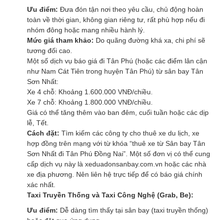
Ưu điểm:
Đưa đón tận nơi theo yêu cầu, chủ động hoàn
toàn về thời gian, không gian riêng tư, rất phù hợp nếu đi
nhóm đông hoặc mang nhiều hành lý.
Mức giá tham khảo:
Do quãng đường khá xa, chi phí sẽ
tương đối cao.
Một số dịch vụ báo giá đi Tân Phú (hoặc các điểm lân cận
như Nam Cát Tiên trong huyện Tân Phú) từ sân bay Tân
Sơn Nhất:
Xe 4 chỗ: Khoảng 1.600.000 VNĐ/chiều.
Xe 7 chỗ: Khoảng 1.800.000 VNĐ/chiều.
Giá có thể tăng thêm vào ban đêm, cuối tuần hoặc các dịp
lễ, Tết.
Cách đặt:
Tìm kiếm các công ty cho thuê xe du lịch, xe
hợp đồng trên mạng với từ khóa “thuê xe từ Sân bay Tân
Sơn Nhất đi Tân Phú Đồng Nai”. Một số đơn vị có thể cung
cấp dịch vụ này là xeduadonsanbay.com.vn hoặc các nhà
xe địa phương. Nên liên hệ trực tiếp để có báo giá chính
xác nhất.
Taxi Truyền Thống và Taxi Công Nghệ (Grab, Be):
Ưu điểm:
Dễ dàng tìm thấy tại sân bay (taxi truyền thống)