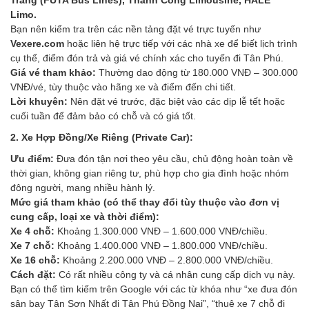
Limo.
Bạn nên kiểm tra trên các nền tảng đặt vé trực tuyến như
Vexere.com
hoặc liên hệ trực tiếp với các nhà xe để biết lịch trình
cụ thể, điểm đón trả và giá vé chính xác cho tuyến đi Tân Phú.
Giá vé tham khảo:
Thường dao động từ 180.000 VNĐ – 300.000
VNĐ/vé, tùy thuộc vào hãng xe và điểm đến chi tiết.
Lời khuyên:
Nên đặt vé trước, đặc biệt vào các dịp lễ tết hoặc
cuối tuần để đảm bảo có chỗ và có giá tốt.
2. Xe Hợp Đồng/Xe Riêng (Private Car):
Ưu điểm:
Đưa đón tận nơi theo yêu cầu, chủ động hoàn toàn về
thời gian, không gian riêng tư, phù hợp cho gia đình hoặc nhóm
đông người, mang nhiều hành lý.
Mức giá tham khảo (có thể thay đổi tùy thuộc vào đơn vị
cung cấp, loại xe và thời điểm):
Xe 4 chỗ:
Khoảng 1.300.000 VNĐ – 1.600.000 VNĐ/chiều.
Xe 7 chỗ:
Khoảng 1.400.000 VNĐ – 1.800.000 VNĐ/chiều.
Xe 16 chỗ:
Khoảng 2.200.000 VNĐ – 2.800.000 VNĐ/chiều.
Cách đặt:
Có rất nhiều công ty và cá nhân cung cấp dịch vụ này.
Bạn có thể tìm kiếm trên Google với các từ khóa như “xe đưa đón
sân bay Tân Sơn Nhất đi Tân Phú Đồng Nai”, “thuê xe 7 chỗ đi