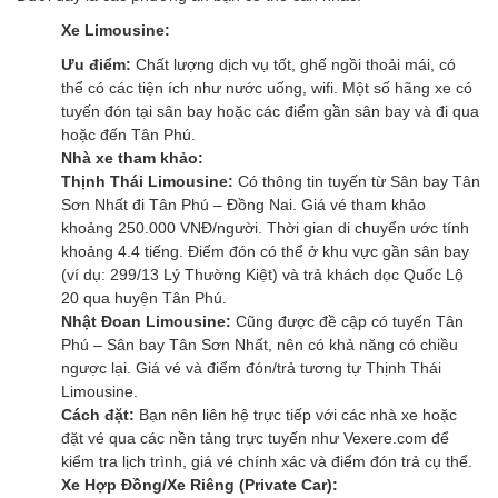
Xe Limousine:
Ưu điểm:
Chất lượng dịch vụ tốt, ghế ngồi thoải mái, có
thể có các tiện ích như nước uống, wifi. Một số hãng xe có
tuyến đón tại sân bay hoặc các điểm gần sân bay và đi qua
hoặc đến Tân Phú.
Nhà xe tham khảo:
Thịnh Thái Limousine:
Có thông tin tuyến từ Sân bay Tân
Sơn Nhất đi Tân Phú – Đồng Nai. Giá vé tham khảo
khoảng 250.000 VNĐ/người. Thời gian di chuyển ước tính
khoảng 4.4 tiếng. Điểm đón có thể ở khu vực gần sân bay
(ví dụ: 299/13 Lý Thường Kiệt) và trả khách dọc Quốc Lộ
20 qua huyện Tân Phú.
Nhật Đoan Limousine:
Cũng được đề cập có tuyến Tân
Phú – Sân bay Tân Sơn Nhất, nên có khả năng có chiều
ngược lại. Giá vé và điểm đón/trả tương tự Thịnh Thái
Limousine.
Cách đặt:
Bạn nên liên hệ trực tiếp với các nhà xe hoặc
đặt vé qua các nền tảng trực tuyến như Vexere.com để
kiểm tra lịch trình, giá vé chính xác và điểm đón trả cụ thể.
Xe Hợp Đồng/Xe Riêng (Private Car):