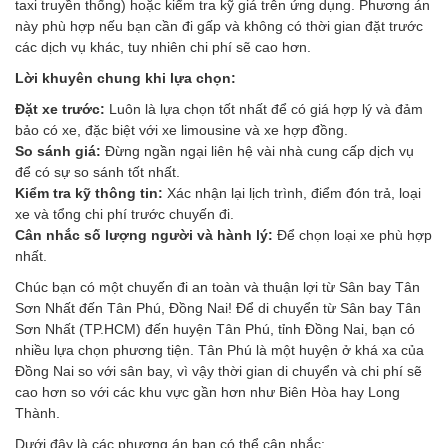
taxi truyền thống) hoặc kiểm tra kỹ giá trên ứng dụng. Phương án
này phù hợp nếu bạn cần đi gấp và không có thời gian đặt trước
các dịch vụ khác, tuy nhiên chi phí sẽ cao hơn.
Lời khuyên chung khi lựa chọn:
Đặt xe trước:
Luôn là lựa chọn tốt nhất để có giá hợp lý và đảm
bảo có xe, đặc biệt với xe limousine và xe hợp đồng.
So sánh giá:
Đừng ngần ngại liên hệ vài nhà cung cấp dịch vụ
để có sự so sánh tốt nhất.
Kiểm tra kỹ thông tin:
Xác nhận lại lịch trình, điểm đón trả, loại
xe và tổng chi phí trước chuyến đi.
Cân nhắc số lượng người và hành lý:
Để chọn loại xe phù hợp
nhất.
Chúc bạn có một chuyến đi an toàn và thuận lợi từ Sân bay Tân
Sơn Nhất đến Tân Phú, Đồng Nai! Để di chuyển từ Sân bay Tân
Sơn Nhất (TP.HCM) đến huyện Tân Phú, tỉnh Đồng Nai, bạn có
nhiều lựa chọn phương tiện. Tân Phú là một huyện ở khá xa của
Đồng Nai so với sân bay, vì vậy thời gian di chuyển và chi phí sẽ
cao hơn so với các khu vực gần hơn như Biên Hòa hay Long
Thành.
Dưới đây là các phương án bạn có thể cân nhắc: