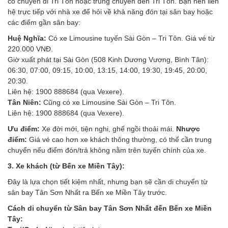
có chuyến đi Tri Tôn hoặc trung chuyển đến Tri Tôn. Bạn nên liên
hệ trực tiếp với nhà xe để hỏi về khả năng đón tại sân bay hoặc
các điểm gần sân bay:
Huệ Nghĩa:
Có xe Limousine tuyến Sài Gòn – Tri Tôn. Giá vé từ
220.000 VNĐ.
Giờ xuất phát tại Sài Gòn (508 Kinh Dương Vương, Bình Tân):
06:30, 07:00, 09:15, 10:00, 13:15, 14:00, 19:30, 19:45, 20:00,
20:30.
Liên hệ: 1900 888684 (qua Vexere).
Tân Niên:
Cũng có xe Limousine Sài Gòn – Tri Tôn.
Liên hệ: 1900 888684 (qua Vexere).
Ưu điểm:
Xe đời mới, tiện nghi, ghế ngồi thoải mái.
Nhược
điểm:
Giá vé cao hơn xe khách thông thường, có thể cần trung
chuyển nếu điểm đón/trả không nằm trên tuyến chính của xe.
3. Xe khách (từ Bến xe Miền Tây):
Đây là lựa chọn tiết kiệm nhất, nhưng bạn sẽ cần di chuyển từ
sân bay Tân Sơn Nhất ra Bến xe Miền Tây trước.
Cách di chuyển từ Sân bay Tân Sơn Nhất đến Bến xe Miền
Tây: