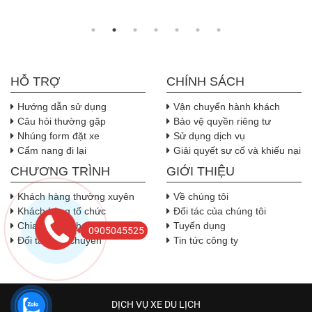
HỖ TRỢ
CHÍNH SÁCH
Hướng dẫn sử dụng
Vận chuyển hành khách
Câu hỏi thường gặp
Bảo vệ quyền riêng tư
Nhúng form đặt xe
Sử dụng dịch vụ
Cẩm nang đi lại
Giải quyết sự cố và khiếu nại
CHƯƠNG TRÌNH
GIỚI THIỆU
Khách hàng thường xuyên
Về chúng tôi
Khách hàng tổ chức
Đối tác của chúng tôi
Chia sẻ doanh thu
Tuyển dụng
0905045525
Đối tác vận chuyển
Tin tức công ty
DỊCH VỤ XE DU LỊCH