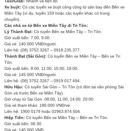
Taxi/Grab:
Nhanh và tiện lợi.
Xe buýt:
Có các tuyến xe buýt công cộng từ sân bay đến Bến xe
Miền Tây (ví dụ, tuyến 159 hoặc các tuyến khác có trung
chuyển).
Các nhà xe từ Bến xe Miền Tây đi Tri Tôn:
Lý Thành Đạt:
Có tuyến Bến xe Miền Tây – Tri Tôn.
Giờ xuất bến: 7:00, 9:00.
Giá vé: 140.000 VNĐ/người.
Liên hệ: (08) 3752.3267 – 0918.235.377.
Thành Đạt (Sài Gòn):
Có tuyến Bến xe Miền Tây – Bến xe Tri
Tôn.
Giờ xuất bến: 8:00, 11:00, 15:00, 18:00.
Giá vé: 145.000 VNĐ/người.
Liên hệ: (08) 3752.3267 – 0919.017.494.
Hữu Hậu:
Có tuyến Sài Gòn – Tri Tôn (có đón tại văn phòng Sài
Gòn và trước Bến xe Miền Tây).
Giờ chạy từ Sài Gòn: 08:00, 11:00, 14:00, 20:00.
Giá vé tham khảo: 180.000 VNĐ/vé.
Liên hệ: 1900 0179 hoặc 02963.874.504.
Hiệp Tiến:
Có tuyến Bến xe Miền Tây – Bến xe Tri Tôn.
Giờ xuất bến: 06:30.
Giá vé: 140.000 VNĐ.