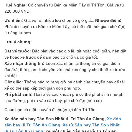
Huệ Nghĩa:
Có chuyến từ Bến xe Miền Tây đi Tri Tôn. Giá vé từ
220.000 VNĐ.
Ưu điểm:
Giá vé rẻ, nhiều lựa chọn về giờ giấc.
Nhược điểm:
Phải di chuyển ra Bến xe Miền Tây, có thể mất thời gian chờ đợi,
ít riêng tư hơn.
Lưu ý chung:
Đặt vé trước:
Đặc biệt vào các dịp lễ, tết hoặc cuối tuần, nên đặt
vé hoặc xe trước để đảm bảo có chỗ và có giá tốt.
Xác nhận thông tin:
Luôn xác nhận lại thông tin về giá, điểm
đón/trả, thời gian di chuyển với nhà xe/công ty cho thuê xe trước
khi đặt.
Giờ giấc:
Thông báo rõ ràng giờ hạ cánh của chuyến bay để tài
xế có thể sắp xếp thời gian đón phù hợp.
Phí phát sinh:
Hỏi rõ về các khoản phí có thể phát sinh như phí
cầu đường, phí ra vào sân bay, phí chờ đợi (nếu có).
Chúc bạn có một chuyến đi thuận lợi đến Tri Tôn!
Xe đón sân bay Tân Sơn Nhất đi Tri Tôn An Giang,
Xe đón
sân bay đi Tri Tôn An Giang
,
Xe từ Sân bay Tân Sơn Nhất
đi Tri Tôn An Giang
, xe một chiều Sân bay về Tri Tôn An