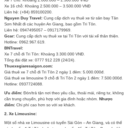
Xe 16 chỗ: Khoảng 2.500.000 – 3.500.000 VNĐ
Liên hệ: (+84) 859100200.
Nguyen Duy Travel:
Cung cấp dịch vụ thuê xe từ sân bay Tân
Sơn Nhất đi các huyện An Giang, bao gồm Tri Tôn.
Liên hệ: 0947495057 – 0917179969.
Gcar:
Cung cấp dịch vụ thuê xe tại Tri Tôn với tài xế thân thiện.
Hotline: 0962.967.619.
BNTravel:
Xe 7 chỗ đi Tri Tôn: Khoảng 3.300.000 VNĐ.
Tổng đài đặt xe: 0777 912 228 (24/24).
Thuexegiaresaigon.com:
Giá thuê xe 7 chỗ đi Tri Tôn 2 ngày 1 đêm: 5.000.000đ.
Giá thuê xe limousine 9 chỗ đi Tri Tôn 2 ngày 1 đêm: 7.500.000đ.
Hotline: 0937724088.
Ưu điểm:
Đón/trả tận nơi theo yêu cầu, thoải mái, riêng tư, không
cần trung chuyển, phù hợp với gia đình hoặc nhóm.
Nhược
điểm:
Chi phí cao hơn so với xe khách.
2. Xe Limousine:
Một số nhà xe Limousine có tuyến Sài Gòn – An Giang, và có thể