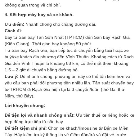
không quan trọng về chi phí.
4. Kết hợp máy bay và xe khách:
Ưu điểm:
Nhanh chóng cho chặng đường dài.
Cách đi:
Bay từ Sân bay Tân Sơn Nhất (TP.HCM) đến Sân bay Rạch Giá
(Kiên Giang). Thời gian bay khoảng 50 phút.
Từ Sân bay Rạch Giá, bạn tiếp tục di chuyển bằng taxi hoặc xe
buýt/xe khách địa phương đến Vĩnh Thuận. Khoảng cách từ Rạch
Giá đến Vĩnh Thuận là khoảng 88 km, có thể mất thêm khoảng
1.5 – 2 giờ di chuyển bằng đường bộ.
Lưu ý:
Dù nhanh chóng, phương án này có thể tốn kém hơn và
yêu cầu bạn phải đổi phương tiện nhiều lần. Tần suất chuyến bay
từ TP.HCM đi Rạch Giá hiện tại là 3 chuyến/tuần (thứ Ba, thứ
Năm, thứ Bảy).
Lời khuyên chung:
Để tiện lợi và nhanh chóng nhất:
Ưu tiên thuê xe riêng hoặc xe
hợp đồng trực tiếp từ sân bay.
Để tiết kiệm chi phí:
Chọn xe khách/limousine từ Bến xe Miền
Tây. Hãy kiểm tra kỹ thông tin về điểm đón/trả và đặt vé trước