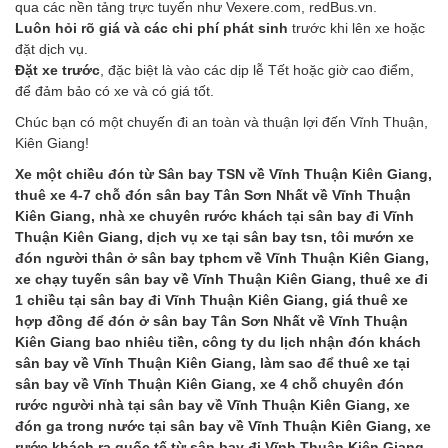
qua các nền tảng trực tuyến như Vexere.com, redBus.vn.
Luôn hỏi rõ giá và các chi phí phát sinh
trước khi lên xe hoặc
đặt dịch vụ.
Đặt xe trước
, đặc biệt là vào các dịp lễ Tết hoặc giờ cao điểm,
để đảm bảo có xe và có giá tốt.
Chúc bạn có một chuyến đi an toàn và thuận lợi đến Vĩnh Thuận,
Kiên Giang!
Xe một chiều đón từ Sân bay TSN về Vĩnh Thuận Kiên Giang,
thuê xe 4-7 chỗ đón sân bay Tân Sơn Nhất về Vĩnh Thuận
Kiên Giang, nhà xe chuyên rước khách tại sân bay đi Vĩnh
Thuận Kiên Giang, dịch vụ xe tại sân bay tsn, tôi mướn xe
đón người thân ở sân bay tphcm về Vĩnh Thuận Kiên Giang,
xe chạy tuyến sân bay về Vĩnh Thuận Kiên Giang, thuê xe đi
1 chiều tại sân bay đi Vĩnh Thuận Kiên Giang, giá thuê xe
hợp đồng để đón ở sân bay Tân Sơn Nhất về Vĩnh Thuận
Kiên Giang bao nhiêu tiền, công ty du lịch nhận đón khách
sân bay về Vĩnh Thuận Kiên Giang, làm sao để thuê xe tại
sân bay về Vĩnh Thuận Kiên Giang, xe 4 chỗ chuyên đón
rước người nhà tại sân bay về Vĩnh Thuận Kiên Giang, xe
đón ga trong nước tại sân bay về Vĩnh Thuận Kiên Giang, xe
rước khách ra quốc tế từ sân bay đi Vĩnh Thuận Kiên Giang,