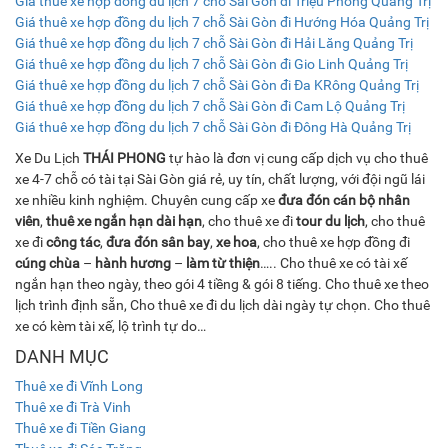
Giá thuê xe hợp đồng du lịch 7 chỗ Sài Gòn đi Triệu Phong Quảng Trị
Giá thuê xe hợp đồng du lịch 7 chỗ Sài Gòn đi Hướng Hóa Quảng Trị
Giá thuê xe hợp đồng du lịch 7 chỗ Sài Gòn đi Hải Lăng Quảng Trị
Giá thuê xe hợp đồng du lịch 7 chỗ Sài Gòn đi Gio Linh Quảng Trị
Giá thuê xe hợp đồng du lịch 7 chỗ Sài Gòn đi Đa KRông Quảng Trị
Giá thuê xe hợp đồng du lịch 7 chỗ Sài Gòn đi Cam Lộ Quảng Trị
Giá thuê xe hợp đồng du lịch 7 chỗ Sài Gòn đi Đông Hà Quảng Trị
Xe Du Lịch
THÁI PHONG
tự hào là đơn vị cung cấp dịch vụ cho thuê
xe 4-7 chỗ có tài tại Sài Gòn giá rẻ, uy tín, chất lượng, với đội ngũ lái
xe nhiều kinh nghiệm. Chuyên cung cấp xe
đưa đón cán bộ nhân
viên
,
thuê xe ngắn hạn dài hạn
, cho thuê xe đi
tour du lịch
, cho thuê
xe đi
công tác
,
đưa đón sân bay
,
xe hoa
, cho thuê xe hợp đồng đi
cúng chùa
–
hành hương
–
làm từ thiện
….. Cho thuê xe có tài xế
ngắn hạn theo ngày, theo gói 4 tiềng & gói 8 tiếng. Cho thuê xe theo
lịch trình định sẵn, Cho thuê xe đi du lịch dài ngày tự chọn. Cho thuê
xe có kèm tài xế, lộ trình tự do…
DANH MỤC
Thuê xe đi Vĩnh Long
Thuê xe đi Trà Vinh
Thuê xe đi Tiền Giang