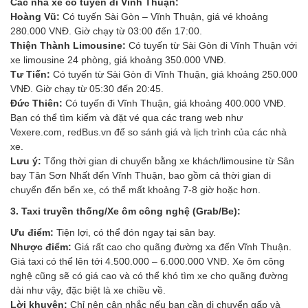
Các nhà xe có tuyến đi Vĩnh Thuận:
Hoàng Vũ:
Có tuyến Sài Gòn – Vĩnh Thuận, giá vé khoảng
280.000 VNĐ. Giờ chạy từ 03:00 đến 17:00.
Thiện Thành Limousine:
Có tuyến từ Sài Gòn đi Vĩnh Thuận với
xe limousine 24 phòng, giá khoảng 350.000 VNĐ.
Tư Tiến:
Có tuyến từ Sài Gòn đi Vĩnh Thuận, giá khoảng 250.000
VNĐ. Giờ chạy từ 05:30 đến 20:45.
Đức Thiên:
Có tuyến đi Vĩnh Thuận, giá khoảng 400.000 VNĐ.
Bạn có thể tìm kiếm và đặt vé qua các trang web như
Vexere.com, redBus.vn để so sánh giá và lịch trình của các nhà
xe.
Lưu ý:
Tổng thời gian di chuyển bằng xe khách/limousine từ Sân
bay Tân Sơn Nhất đến Vĩnh Thuận, bao gồm cả thời gian di
chuyển đến bến xe, có thể mất khoảng 7-8 giờ hoặc hơn.
3. Taxi truyền thống/Xe ôm công nghệ (Grab/Be):
Ưu điểm:
Tiện lợi, có thể đón ngay tại sân bay.
Nhược điểm:
Giá rất cao cho quãng đường xa đến Vĩnh Thuận.
Giá taxi có thể lên tới 4.500.000 – 6.000.000 VNĐ. Xe ôm công
nghệ cũng sẽ có giá cao và có thể khó tìm xe cho quãng đường
dài như vậy, đặc biệt là xe chiều về.
Lời khuyên:
Chỉ nên cân nhắc nếu bạn cần di chuyển gấp và