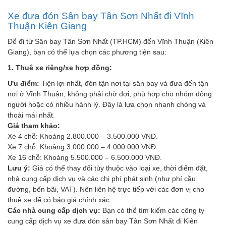
Xe đưa đón Sân bay Tân Sơn Nhất đi Vĩnh
Thuận Kiên Giang
Để đi từ Sân bay Tân Sơn Nhất (TP.HCM) đến Vĩnh Thuận (Kiên
Giang), bạn có thể lựa chọn các phương tiện sau:
1. Thuê xe riêng/xe hợp đồng:
Ưu điểm:
Tiện lợi nhất, đón tận nơi tại sân bay và đưa đến tận
nơi ở Vĩnh Thuận, không phải chờ đợi, phù hợp cho nhóm đông
người hoặc có nhiều hành lý. Đây là lựa chọn nhanh chóng và
thoải mái nhất.
Giá tham khảo:
Xe 4 chỗ: Khoảng 2.800.000 – 3.500.000 VNĐ.
Xe 7 chỗ: Khoảng 3.000.000 – 4.000.000 VNĐ.
Xe 16 chỗ: Khoảng 5.500.000 – 6.500.000 VNĐ.
Lưu ý:
Giá có thể thay đổi tùy thuộc vào loại xe, thời điểm đặt,
nhà cung cấp dịch vụ và các chi phí phát sinh (như phí cầu
đường, bến bãi, VAT). Nên liên hệ trực tiếp với các đơn vị cho
thuê xe để có báo giá chính xác.
Các nhà cung cấp dịch vụ:
Bạn có thể tìm kiếm các công ty
cung cấp dịch vụ xe đưa đón sân bay Tân Sơn Nhất đi Kiên