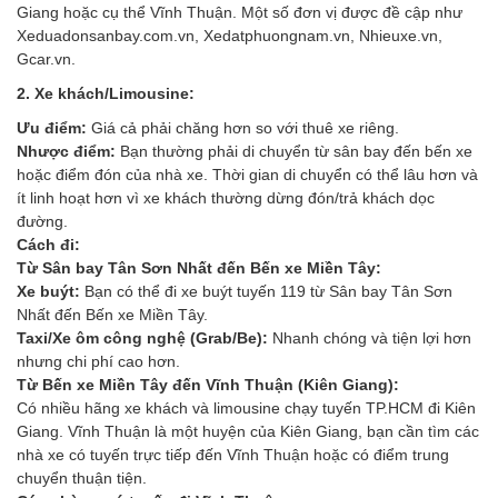
Giang hoặc cụ thể Vĩnh Thuận. Một số đơn vị được đề cập như
Xeduadonsanbay.com.vn, Xedatphuongnam.vn, Nhieuxe.vn,
Gcar.vn.
2. Xe khách/Limousine:
Ưu điểm:
Giá cả phải chăng hơn so với thuê xe riêng.
Nhược điểm:
Bạn thường phải di chuyển từ sân bay đến bến xe
hoặc điểm đón của nhà xe. Thời gian di chuyển có thể lâu hơn và
ít linh hoạt hơn vì xe khách thường dừng đón/trả khách dọc
đường.
Cách đi:
Từ Sân bay Tân Sơn Nhất đến Bến xe Miền Tây:
Xe buýt:
Bạn có thể đi xe buýt tuyến 119 từ Sân bay Tân Sơn
Nhất đến Bến xe Miền Tây.
Taxi/Xe ôm công nghệ (Grab/Be):
Nhanh chóng và tiện lợi hơn
nhưng chi phí cao hơn.
Từ Bến xe Miền Tây đến Vĩnh Thuận (Kiên Giang):
Có nhiều hãng xe khách và limousine chạy tuyến TP.HCM đi Kiên
Giang. Vĩnh Thuận là một huyện của Kiên Giang, bạn cần tìm các
nhà xe có tuyến trực tiếp đến Vĩnh Thuận hoặc có điểm trung
chuyển thuận tiện.